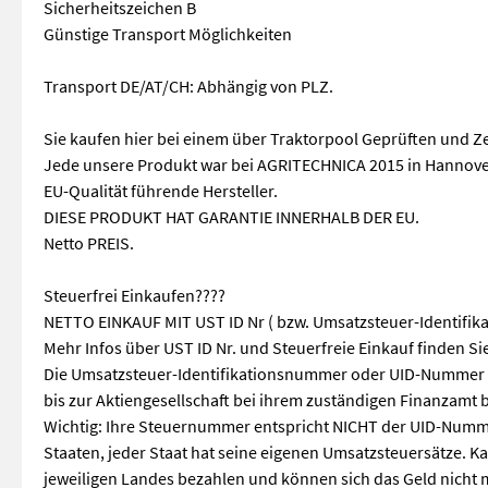
Sicherheitszeichen B
Günstige Transport Möglichkeiten
Transport DE/AT/CH: Abhängig von PLZ.
Sie kaufen hier bei einem über Traktorpool Geprüften und Zer
Jede unsere Produkt war bei AGRITECHNICA 2015 in Hannove
EU-Qualität führende Hersteller.
DIESE PRODUKT HAT GARANTIE INNERHALB DER EU.
Netto PREIS.
Steuerfrei Einkaufen????
NETTO EINKAUF MIT UST ID Nr ( bzw. Umsatzsteuer-Identifi
Mehr Infos über UST ID Nr. und Steuerfreie Einkauf finden Si
Die Umsatzsteuer-Identifikationsnummer oder UID-Nummer i
bis zur Aktiengesellschaft bei ihrem zuständigen Finanzamt
Wichtig: Ihre Steuernummer entspricht NICHT der UID-Numme
Staaten, jeder Staat hat seine eigenen Umsatzsteuersätze. K
jeweiligen Landes bezahlen und können sich das Geld nicht m