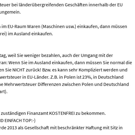
teuer bei länderübergreifenden Geschäften innerhalb der EU
r ungemein.
ma im EU-Raum Waren (Maschinen usw.) einkaufen, dann müssen
rei) im Ausland einkaufen.
ltag, weil Sie weniger bezahlen, auch der Umgang mit der
daran: Wenn Sie im Ausland einkaufen, dann müssen Sie normal die
n Sie NICHT zurück! Bzw. es kann sehr Kompliziert werden und
ertsteuer in EU-Länder. Z.B. in Polen ist 23%, in Deutschland
ne Mehrwertsteuer Differenzen zwischen Polen und Deutschland
rt).
eim zuständigen Finanzamt KOSTENFREI zu bekommen.
D EINFACH TOP:-)
2013 als Gesellschaft mit beschränkter Haftung mit Sitz in
r Standard Ausstattung Technische Daten: Nutzlast [kg] 7400 DMC [