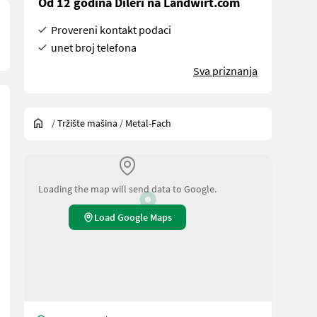
Od 12 godina Dileri na Landwirt.com
Provereni kontakt podaci
unet broj telefona
Sva priznanja
/
Tržište mašina
/
Metal-Fach
Loading the map will send data to Google.
Load Google Maps