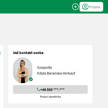
Prijava
Vaš kontakt osoba
Gospođa
Edyta Baranska Verkauf
+48 500 ***-***
Pozovi savetnika