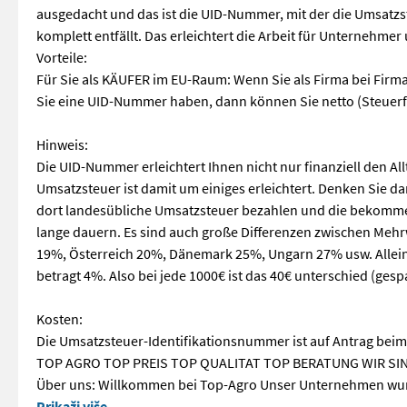
ausgedacht und das ist die UID-Nummer, mit der die Umsatzs
komplett entfällt. Das erleichtert die Arbeit für Unternehme
Vorteile:
Für Sie als KÄUFER im EU-Raum: Wenn Sie als Firma bei Fir
Sie eine UID-Nummer haben, dann können Sie netto (Steuerf
Hinweis:
Die UID-Nummer erleichtert Ihnen nicht nur finanziell den Al
Umsatzsteuer ist damit um einiges erleichtert. Denken Sie 
dort landesübliche Umsatzsteuer bezahlen und die bekomme
lange dauern. Es sind auch große Differenzen zwischen Mehrw
19%, Österreich 20%, Dänemark 25%, Ungarn 27% usw. Allei
betragt 4%. Also bei jede 1000€ ist das 40€ unterschied (gespa
Kosten:
Die Umsatzsteuer-Identifikationsnummer ist auf Antrag b
TOP AGRO TOP PREIS TOP QUALITAT TOP BERATUNG WIR SIN
Über uns: Willkommen bei Top-Agro Unser Unternehmen wurde 
Ballentransportanhänger T014/1 - Preis ab 12600 € netto fü
Prikaži više