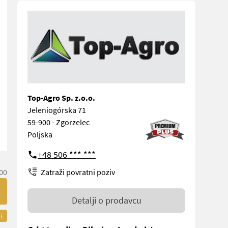
Top-Agro Sp. z.o.o.
Jeleniogórska 71
59-900 - Zgorzelec
Poljska
+48 506 *** ***
Zatraži povratni poziv
00
Detalji o prodavcu
i