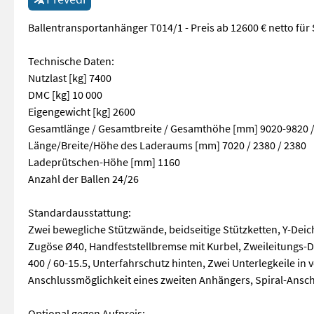
Ballentransportanhänger T014/1 - Preis ab 12600 € netto für
Technische Daten:
Nutzlast [kg] 7400
DMC [kg] 10 000
Eigengewicht [kg] 2600
Gesamtlänge / Gesamtbreite / Gesamthöhe [mm] 9020-9820 /
Länge/Breite/Höhe des Laderaums [mm] 7020 / 2380 / 2380
Ladeprütschen-Höhe [mm] 1160
Anzahl der Ballen 24/26
Standardausstattung:
Zwei bewegliche Stützwände, beidseitige Stützketten, Y-Deic
Zugöse Ø40, Handfeststellbremse mit Kurbel, Zweileitungs-
400 / 60-15.5, Unterfahrschutz hinten, Zwei Unterlegkeile i
Anschlussmöglichkeit eines zweiten Anhängers, Spiral-Ansc
Optional gegen Aufpreis: