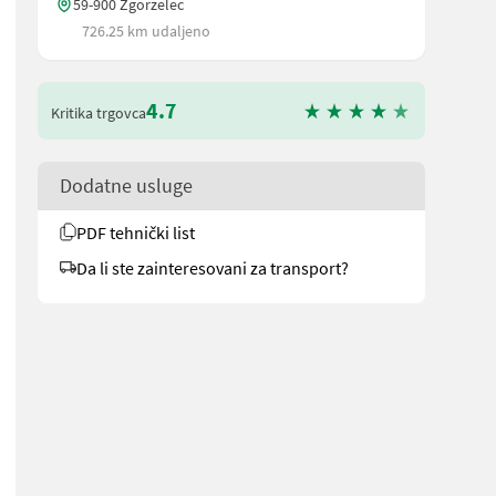
59-900 Zgorzelec
726.25 km udaljeno
4.7
Kritika trgovca
Dodatne usluge
PDF tehnički list
Da li ste zainteresovani za transport?