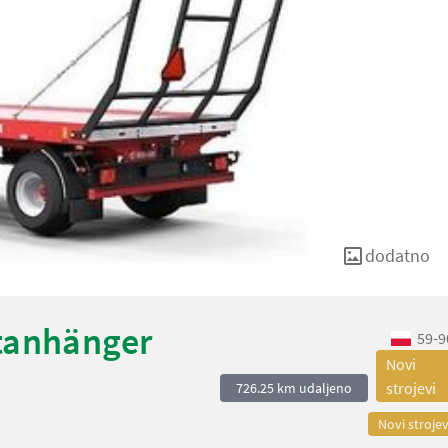
dodatno
tanhänger
59-9
Novi
strojevi
726.25 km udaljeno
Novi strojev