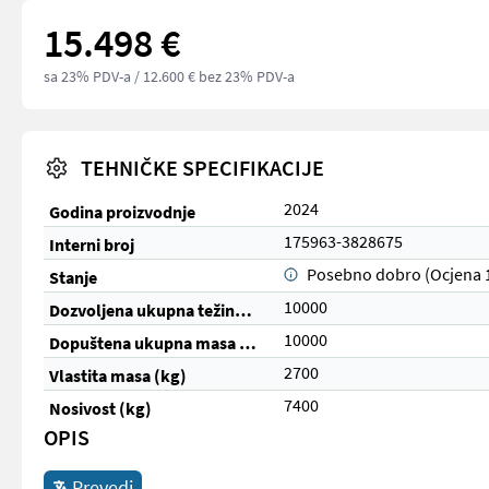
15.498 €
sa 23% PDV-a
/ 12.600 € bez 23% PDV-a
TEHNIČKE SPECIFIKACIJE
2024
Godina proizvodnje
175963-3828675
Interni broj
Posebno dobro (Ocjena 
Stanje
10000
Dozvoljena ukupna težina (t)
10000
Dopuštena ukupna masa (kg)
2700
Vlastita masa (kg)
7400
Nosivost (kg)
OPIS
Prevedi