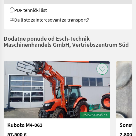
PDF tehnički list
Da li ste zainteresovani za transport?
Dodatne ponude od Esch-Technik
Maschinenhandels GmbH, Vertriebszentrum Süd
Polovna mašina
Kubota M4-063
Sonsti
57.500 €
2.800 €