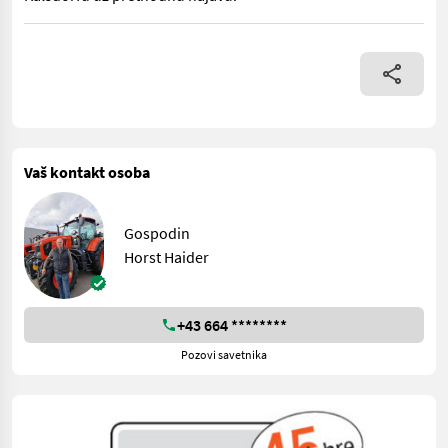
Karakteristike: - Električni pogon - Rasvjeta - Uređaj za rasipa
Vaš kontakt osoba
Gospodin
Horst Haider
+43 664 ********
Pozovi savetnika