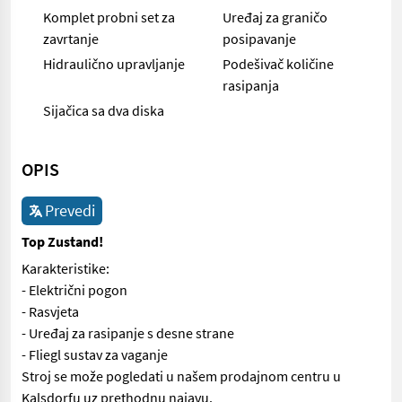
Komplet probni set za
Uređaj za graničo
zavrtanje
posipavanje
Hidraulično upravljanje
Podešivač količine
rasipanja
Sijačica sa dva diska
OPIS
Prevedi
Top Zustand!
Karakteristike:
- Električni pogon
- Rasvjeta
- Uređaj za rasipanje s desne strane
- Fliegl sustav za vaganje
Stroj se može pogledati u našem prodajnom centru u
Kalsdorfu uz prethodnu najavu.