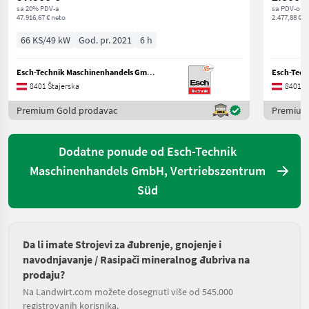
sa 20% PDV-a
sa PDV-om
47.916,67 € neto
2.477,88 € n
66 KS/49 kW
God. pr. 2021
6 h
Esch-Technik Maschinenhandels GmbH, Vertriebszentrum Süd
8401 Štajerska
8401 Š
Premium Gold prodavac
Premium
Dodatne ponude od Esch-Technik
Maschinenhandels GmbH, Vertriebszentrum
Süd
Da li imate Strojevi za đubrenje, gnojenje i
navodnjavanje / Rasipači mineralnog đubriva na
prodaju?
Na Landwirt.com možete dosegnuti više od 545.000
registrovanih korisnika.