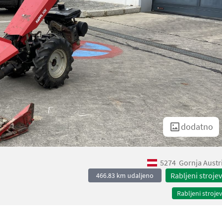
dodatno
5274
Gornja Austr
Rabljeni strojev
466.83 km udaljeno
Rabljeni strojev