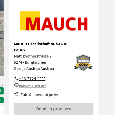
MAUCH Gesellschaft m.b.H. &
Co.KG
Mattighofnerstrasse 7
5274 - Burgkirchen
Gornja Austrija Austrija
+43 7724 ****
ija
www.mauch.at/
i
Zatraži povratni poziv
i
Detalji o prodavcu