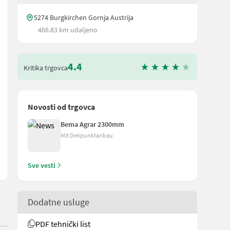
5274 Burgkirchen Gornja Austrija
466.83 km udaljeno
4.4
Kritika trgovca
Novosti od trgovca
gon kosilice neispravan!! Stroj se nalazi u Burgkirchenu. Kako bih 
Bema Agrar 2300mm
Mit Dreipunktanbau
Sve vesti
Dodatne usluge
PDF tehnički list