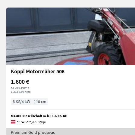
Köppl Motormäher 506
1.600 €
sa 20% PDV-a
1.333,33 € neto
6 KS/4 kW
110 cm
MAUCH Gesellschaft m.b.H. & Co.KG
5274 Gornja Austrija
Premium Gold prodavac