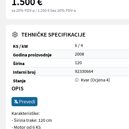
1.500 €
sa 20% PDV-a
/ 1.250 € bez 20% PDV-a
TEHNIČKE SPECIFIKACIJE
6 / 4
KS / kW
2008
Godina proizvodnje
120
Širina
92330664
Interni broj
Kvar (Ocjena 4)
Stanje
OPIS
Prevedi
Karakteristike:
- Širina trake: 120 cm
- Motor od 6 KS