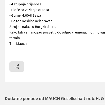
- 4 stupnja prijenosa
- Ploče za vođenje otkosa
- Gume: 4.00-8 Sawa
- Pogon kosilice neispravan!!
Stroj se nalazi u Burgkirchenu.
Kako bih vam mogao posvetiti dovoljno vremena, molimo vas 
termin.
Tim Mauch
Karakteristike: - Širina trake: 120 cm - Motor od 6 KS - 4 s
Dodatne ponude od MAUCH Gesellschaft m.b.H. &