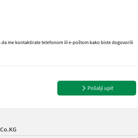
da me kontaktirate telefonom ili e-poštom kako biste dogovorili
tupnja prijenosa - Ploče za vođenje otkosa - Gume: 4.00-8 Sawa - Po
Pošalji upit
 Co.KG