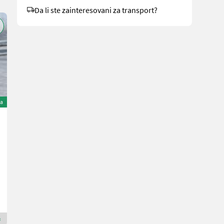
Da li ste zainteresovani za transport?
na
Rasant Rasant Junior 90 14 PS
8.500 €
sa 20% PDV-a
7.083,33 € neto
14 KS/10 kW
God. pr. 1990
160 cm
MAUCH Gesellschaft m.b.H. & Co.KG
5274 Gornja Austrija
Premium Gold prodavac