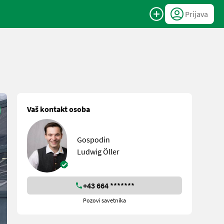
Prijava
Vaš kontakt osoba
Gospodin
Ludwig Öller
+43 664 *******
Pozovi savetnika