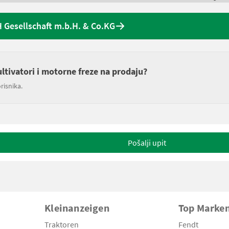
Gesellschaft m.b.H. & Co.KG
ultivatori i motorne freze na prodaju?
risnika.
Pošalji upit
Kleinanzeigen
Top Marke
Traktoren
Fendt