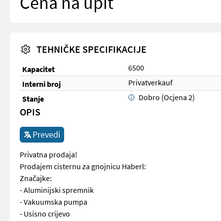
Cena na upit
TEHNIČKE SPECIFIKACIJE
6500
Kapacitet
Privatverkauf
Interni broj
Dobro (Ocjena 2)
Stanje
OPIS
Prevedi
Privatna prodaja!
Prodajem cisternu za gnojnicu Haberl:
Značajke:
- Aluminijski spremnik
- Vakuumska pumpa
- Usisno crijevo