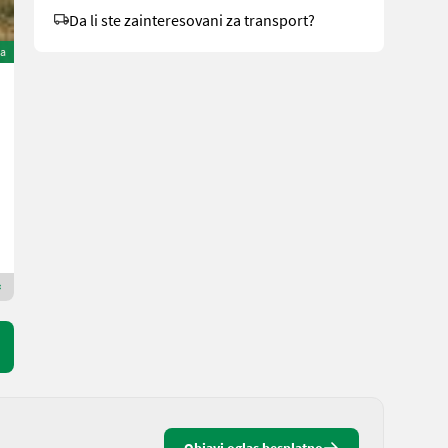
Da li ste zainteresovani za transport?
na
Kemper Champion 3000
16.900 €
sa PDV-om
14.955,75 € neto
300 cm
MAUCH Gesellschaft m.b.H. & Co.KG
5274 Gornja Austrija
Premium Gold prodavac