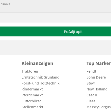
risnika.
Pošalji upit
Kleinanzeigen
Top Marke
Traktoren
Fendt
Erntetechnik Grünland
John Deere
Forst- und Holztechnik
Steyr
Rindermarkt
New Holland
Pferdemarkt
Case IH
Futterbörse
Claas
Stellenmarkt
Massey Fergu