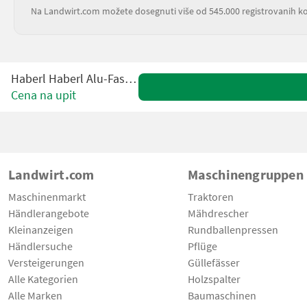
Na Landwirt.com možete dosegnuti više od 545.000 registrovanih ko
Haberl Haberl Alu-Fass 6500l
Cena na upit
Landwirt.com
Maschinengruppen
Maschinenmarkt
Traktoren
Händlerangebote
Mähdrescher
Kleinanzeigen
Rundballenpressen
Händlersuche
Pflüge
Versteigerungen
Güllefässer
Alle Kategorien
Holzspalter
Alle Marken
Baumaschinen