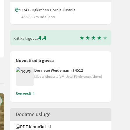
5274 Burgkirchen Gornja Austrija
 ste zainteresirani, nazovite ovaj broj: - Za pitanja ili prijedlog
466.83 km udaljeno
4.4
Kritika trgovca
Novosti od trgovca
Der neue Weidemann T4512
Mit der Abgasstufe V - Jetzt Förderung sichern!
Sve vesti
Dodatne usluge
PDF tehnički list