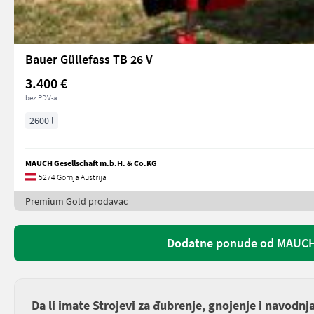
Bauer Güllefass TB 26 V
3.400 €
bez PDV-a
2600 l
MAUCH Gesellschaft m.b.H. & Co.KG
5274 Gornja Austrija
Premium Gold prodavac
Dodatne ponude od MAUCH 
Da li imate Strojevi za đubrenje, gnojenje i navodnj