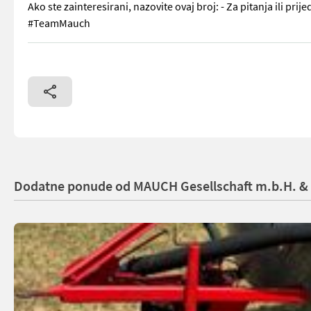
Ako ste zainteresirani, nazovite ovaj broj: - Za pitanja ili pri
#TeamMauch
Privatna prodaja! Prodajem cisternu za gnojnicu Haberl: Znač
Dodatne ponude od MAUCH Gesellschaft m.b.H. &