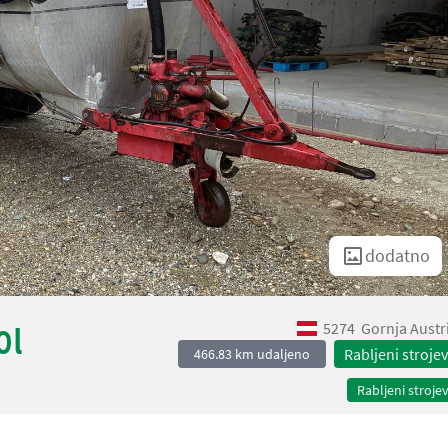
dodatno
5274
Gornja Austr
0l
Rabljeni strojev
466.83 km udaljeno
Rabljeni strojev