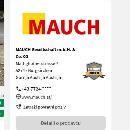
MAUCH Gesellschaft m.b.H. &
Co.KG
Mattighofnerstrasse 7
5274 - Burgkirchen
Gornja Austrija Austrija
+43 7724 ****
ija
www.mauch.at/
i
Zatraži povratni poziv
i
Detalji o prodavcu