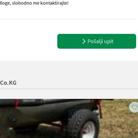
jedloge, slobodno me kontaktirajte!
ajke: - Aluminijski spremnik - Vakuumska pumpa - Usisno crijevo Ako
Pošalji upit
 Co.KG