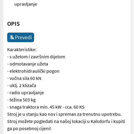
upravljanje
OPIS
Prevedi
Karakteristike:
- s užetom i završnim dijelom
- odmotavanje užeta
- elektrohidraulički pogon
- vučna sila 60 kN
- uklj. 2 klizača
- radio upravljanje
- težina 503 kg
- snaga traktora min. 45 kW - cca. 60 KS
Stroj je u stanju kao nov i spreman za trenutnu upotrebu.
Stroj možete pogledati na našoj lokaciji u Kalsdorfu i kupiti
ga po posebnoj cijeni!