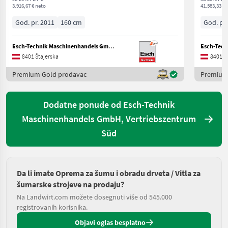
3.916,67 € neto
41.583,33 € 
God. pr. 2011
160 cm
God. pr.
Esch-Technik Maschinenhandels GmbH, Vertriebszentrum Süd
8401 Štajerska
8401 Š
Premium Gold prodavac
Premium
Dodatne ponude od Esch-Technik
Maschinenhandels GmbH, Vertriebszentrum
Süd
Da li imate Oprema za šumu i obradu drveta / Vitla za
šumarske strojeve na prodaju?
Na Landwirt.com možete dosegnuti više od 545.000
registrovanih korisnika.
Objavi oglas besplatno