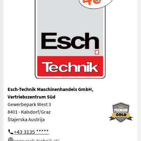
Esch-Technik Maschinenhandels GmbH,
Vertriebszentrum Süd
Gewerbepark West 3
8401 - Kalsdorf/Graz
Štajerska Austrija
+43 3135 *****
www.esch-technik.at/