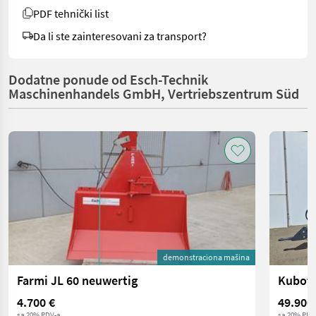
PDF tehnički list
Da li ste zainteresovani za transport?
Dodatne ponude od Esch-Technik
Maschinenhandels GmbH, Vertriebszentrum Süd
demonstraciona mašina
Farmi JL 60 neuwertig
Kubota
4.700 €
49.900
sa 20% PDV-a
sa 20% PDV