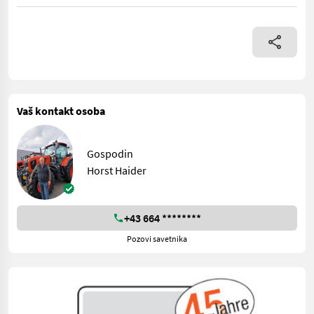
Karakteristike: - s užetom i završnim dijelom - odmotavanje užeta
Vaš kontakt osoba
Gospodin
Horst Haider
+43 664 ********
Pozovi savetnika