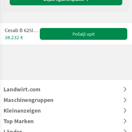
Cesab B 625II HH 5000
Pošalji upit
38.232 €
Landwirt.com
Maschinengruppen
Kleinanzeigen
Top Marken
Länder