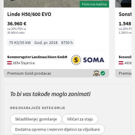
Polovna mašina
Linde H50/600 EVO
36.960 €
1.548 €
sa 20% PDV-a
sa 20% PDV
30.800 € neto
1.290 € neto
75 KS/55 kW
God. pr. 2018
8750 h
Sommersguter Landmaschinen GmbH
Sensenber
8654 Štajerska
4906 Go
Premium Gold prodavac
Premium
To bi vas takođe moglo zanimati
ODGOVARAJUĆE KATEGORIJE
Skladištenje/ gomilanje
Viličari za staju
Dodatna oprema i rezervni dijelovi za viljuškare