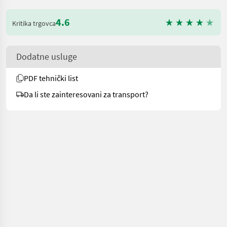
4.6
Kritika trgovca
Dodatne usluge
PDF tehnički list
Da li ste zainteresovani za transport?