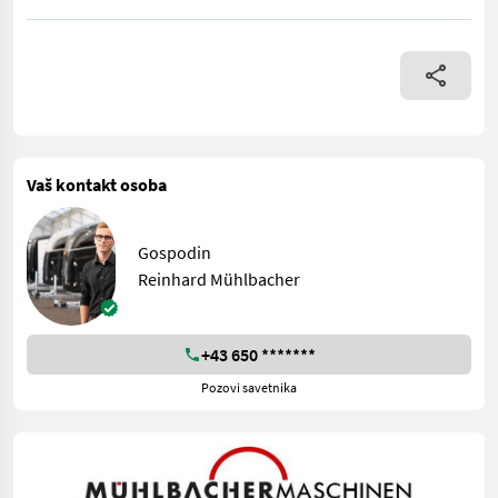
Böckmann Viehanhänger VH 3016/27 mit höherem Planenaufbau fü
Vaš kontakt osoba
Gospodin
Reinhard Mühlbacher
+43 650 *******
Pozovi savetnika