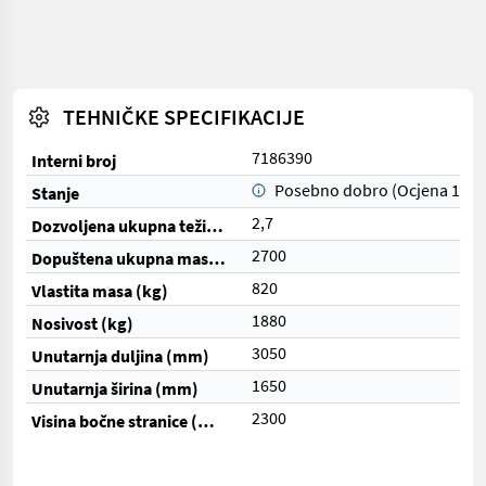
TEHNIČKE SPECIFIKACIJE
7186390
Interni broj
Posebno dobro (Ocjena 1)
Stanje
2,7
Dozvoljena ukupna težina (t)
2700
Dopuštena ukupna masa (kg)
820
Vlastita masa (kg)
1880
Nosivost (kg)
3050
Unutarnja duljina (mm)
1650
Unutarnja širina (mm)
2300
Visina bočne stranice (mm)