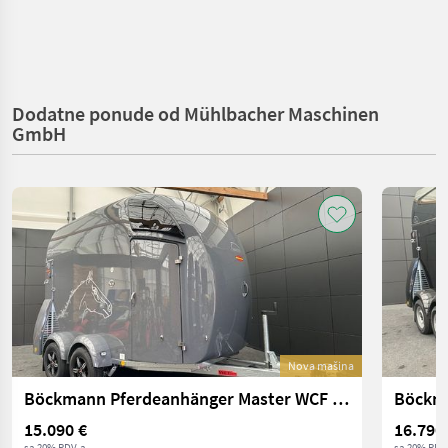
Dodatne ponude od Mühlbacher Maschinen
GmbH
Nova mašina
Böckmann Pferdeanhänger Master WCF 70 Aktionsmodell
15.090 €
16.790
sa 20% PDV-a
sa 20% PDV