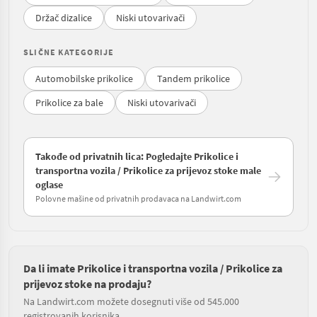
Držač dizalice
Niski utovarivači
SLIČNE KATEGORIJE
Automobilske prikolice
Tandem prikolice
Prikolice za bale
Niski utovarivači
Takođe od privatnih lica: Pogledajte Prikolice i
transportna vozila / Prikolice za prijevoz stoke male
oglase
Polovne mašine od privatnih prodavaca na Landwirt.com
Da li imate Prikolice i transportna vozila / Prikolice za
prijevoz stoke na prodaju?
Na Landwirt.com možete dosegnuti više od 545.000
registrovanih korisnika.