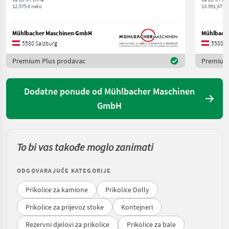
12.575 € neto
13.991,67 € 
Mühlbacher Maschinen GmbH
Mühlbach
5580 Salzburg
5580 S
Premium Plus prodavac
Premium
Dodatne ponude od Mühlbacher Maschinen
GmbH
To bi vas takođe moglo zanimati
ODGOVARAJUĆE KATEGORIJE
Prikolice za kamione
Prikolice Dolly
Prikolice za prijevoz stoke
Kontejneri
Rezervni djelovi za prikolice
Prikolice za bale