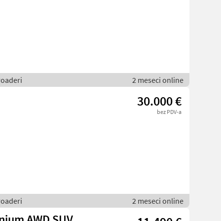
roaderi
2 meseci online
30.000 €
bez PDV-a
roaderi
2 meseci online
tanium AWD SUV,