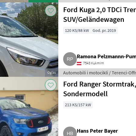
Ford Kuga 2,0 TDCi Tre
SUV/Geländewagen
120 KS/88 kW
God. pr. 2019
Ramona Pelzmannn-Pu
7543 Kukmirn
Automobili i motocikli / Terenci-Off
Oglas
Ford Ranger Stormtrak, 
Sondermodell
213 KS/157 kW
Hans Peter Bayer