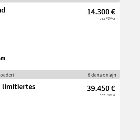
nd
14.300 €
bez PDV-a
mm
roaderi
8 dana onlajn
limitiertes
39.450 €
bez PDV-a