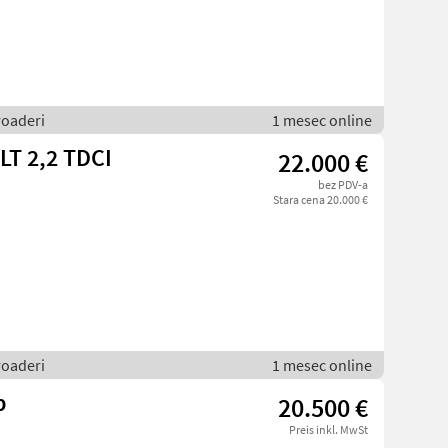
roaderi
1 mesec online
LT 2,2 TDCI
22.000 €
bez PDV-a
Stara cena 20.000 €
roaderi
1 mesec online
p
20.500 €
Preis inkl. MwSt