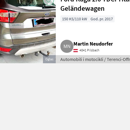
Geländewagen
150 KS/110 kW
God. pr. 2017
Martin Neudorfer
4841 Pilsbach
Automobili i motocikli / Terenci-Off
Oglas