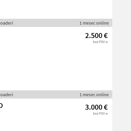
roaderi
1 mesec online
2.500 €
bez PDV-a
roaderi
1 mesec online
D
3.000 €
bez PDV-a