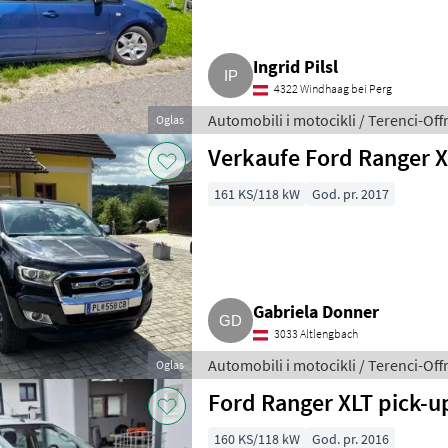
Ingrid Pilsl
4322 Windhaag bei Perg
Automobili i motocikli / Terenci-Off
Oglas
Verkaufe Ford Ranger X
161 KS/118 kW
God. pr. 2017
Gabriela Donner
3033 Altlengbach
Automobili i motocikli / Terenci-Off
Oglas
Ford Ranger XLT pick-u
160 KS/118 kW
God. pr. 2016