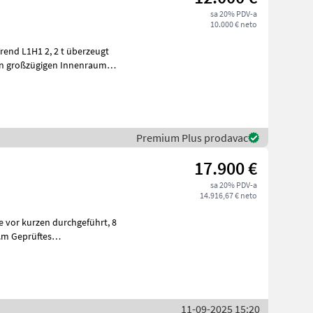
sa 20% PDV-a
10.000 € neto
end L1H1 2, 2 t überzeugt
s
Premium Plus prodavac
17.900 €
sa 20% PDV-a
14.916,67 € neto
11-09-2025 15:20