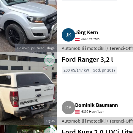
Jörg Kern
8663 Veitsch
Automobili i motocikli / Terenci-Off
Poslovni pružalac usluga
Ford Ranger 3,2 l
200 KS/147 kW
God. pr. 2017
Dominik Baumann
6395 Hochfilzen
Automobili i motocikli / Terenci-Off
Oglas
Ford Kuga 2.0 TDCi Ti