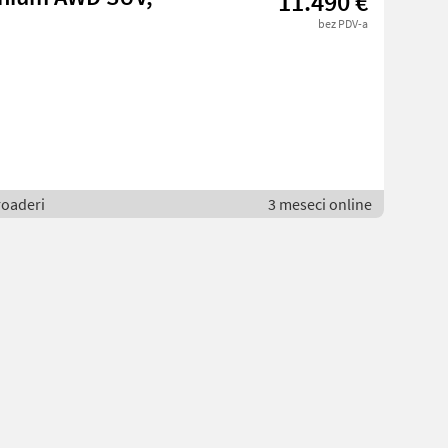
11.490 €
bez PDV-a
roaderi
3 meseci online