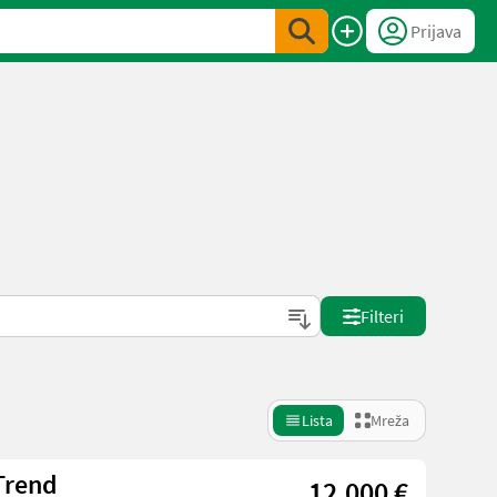
Prijava
Filteri
Lista
Mreža
Trend
12.000 €