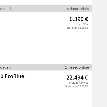
roaderi
15 dana onlajn
6.390 €
bez PDV-a
Stara cena 6.900 €
roaderi
1 mesec online
,0 EcoBlue
22.494 €
Preis inkl. MwSt
Stara cena 22.992 €