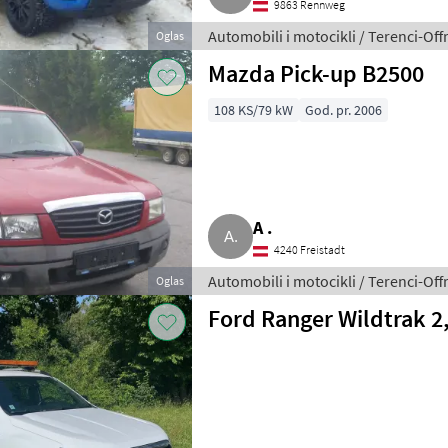
9863 Rennweg
Automobili i motocikli / Terenci-Off
Oglas
Mazda Pick-up B2500
108 KS/79 kW
God. pr. 2006
A .
4240 Freistadt
Automobili i motocikli / Terenci-Off
Oglas
Ford Ranger Wildtrak 2