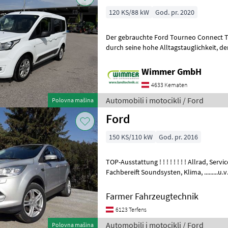
120 KS/88 kW
God. pr. 2020
Der gebrauchte Ford Tourneo Connect Tr
durch seine hohe Alltagstauglichkeit, den großzügigen Innenraum
und eine umfangreiche Ausstattung. Da
Wimmer GmbH
4633 Kematen
Automobili i motocikli / Ford
Polovna mašina
Ford
150 KS/110 kW
God. pr. 2016
TOP-Ausstattung ! ! ! ! ! ! ! ! Allrad, Service vor kurzen durchgeführt, 8
Fachbereift Soundsysten, Klima, .........u.v.m Geprüftes
Gebrauchtfahrzeug aus M
Farmer Fahrzeugtechnik
6123 Terfens
Automobili i motocikli / Ford
Polovna mašina