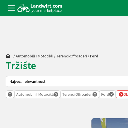
/
Automobili I Motocikli
/
Terenci-Offroaderi
/
Ford
Tržište
Način na koji sortira Landwirt.com
x
x
x
x
x
Automobili I Motocikli
Terenci Offroaderi
Ford
Obr