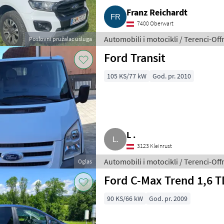
Franz Reichardt
7400 Oberwart
Automobili i motocikli / Terenci-Off
Poslovni pružalac usluga
Ford Transit
105 KS/77 kW
God. pr. 2010
L .
3123 Kleinrust
Automobili i motocikli / Terenci-Off
Oglas
Ford C-Max Trend 1,6 T
90 KS/66 kW
God. pr. 2009