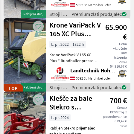
Maschinenzentrum St.
5092 St. Martin bei Lofer
Martin die Case ICH RB 344
Stroji in
Premium zlati prodajalec
Rabljeni stroj
Rundballenpresse
oprema
Krone VariPack V
ausführlich vorzustel
65.900
za žetev
in
165 XC Plus
€
spravilo
(26119)
/ Case IH
L. pr. 2022
1822 h
Cena
vključuje
DDV
Krone VariPack V 165 XC
(stopnja
Plus * Rundballenpresse
20%)
mit variabler
54.916,67 €
Landtechnik Hohenwarter GmbH
neto
Ballenkammer und
Schneidwerk * 1.822 Ballen
5092 St. Martin bei Lofer
am Zähler + WW-
Stroji in
Premium zlati prodajalec
TOP
Rabljeni stroj
Gelenkwelle + 40 Zugöse +
oprema
Klešče za bale
26 Messerschneidwe
700 €
za žetev
in
Stekro s
Cena z
spravilo
DDV/stroj iz
pritrdilnim
/ Krone
posredovalnice
L. pr. 2024
619,47 €
sistemom
neto
Rabljen Stekro prijemalec
Weidemann-
za bale z nosilcem