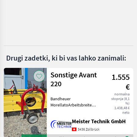
System
Pöttinger
Krone
Kuhn
Drugi zadetki, ki bi vas lahko zanimali:
Claas
Vicon
Sonstige Avant
1.555
220
Prikaži
€
vse
normalna
(49)
Bandheuer
stopnja (8,1
%)
MorellatoArbeitsbreite
MARKETPLACE
1.438,48 €
2.20mGuter Zustand, ist bis
neto
zuletzt problemlos
Ponudbe
Mali
Meister Technik GmbH
Marketplace
gelaufenIst an einem
trgovcev
oglasi
Reform Metrac
3436 Zollbrück
gelaufenInkl. Gelenkwelle