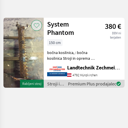
Natančnejše
iskanje
System
380 €
Kategorija
Država
Filtri
4
Phantom
DDV ni
terjalen
150 cm
Prikaži 1
TRENUTNA
Ponastavi
POT
rezultatov
bočna kosilnica, : bočna
Kmetijska
kosilnica Stroji in oprema za
tehnika
žetev in spravilo Kosilnica
Landtechnik Zechmeister GmbH & Co KG
Stroji In
Oprema
4792 Münzkirchen
Za Zetev
In
Stroji in
Premium Plus prodajalec
Rabljeni stroj
Spravilo
oprema
za žetev
Kosilnica
in
System
spravilo
/ System
IZBERITE
KATEGORIJO