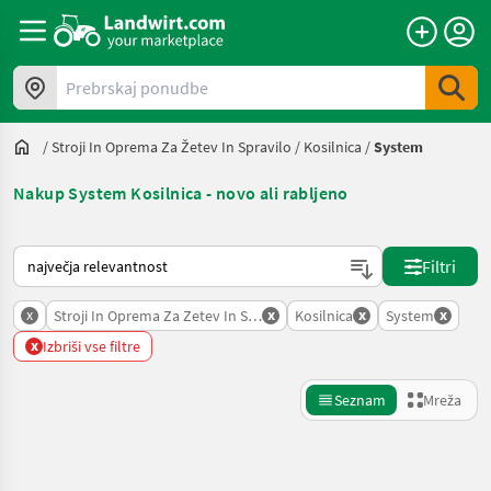
Prebrskaj ponudbe
/
Stroji In Oprema Za Žetev In Spravilo
/
Kosilnica
/
System
Nakup System Kosilnica - novo ali rabljeno
Tako je razvrščeno na Landwirt.com
Filtri
x
x
x
x
Stroji In Oprema Za Zetev In Spravilo
Kosilnica
System
x
Izbriši vse filtre
Seznam
Mreža