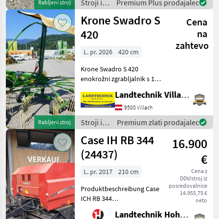
Stroji in
Premium Plus prodajalec
Rabljeni stroj
Stroji in oprema za žet
oprema
Krone Swadro S
Cena
za žetev
in
420
na
spravilo
zahtevo
/
L. pr. 2026
420 cm
Sonstige
Krone Swadro S 420
enokrožni zgrabljalnik s 13
rokami, 6 zložljivimi rokami
Landtechnik Villach GmbH
z vilicami, tandemsko os,
sprednje oporno kolo,
9500 Villach
vrtljivi nosilec z blažilnimi
Stroji in
Premium zlati prodajalec
Rabljeni stroj
vzmetmi, hi
oprema
Case IH RB 344
16.900
za žetev
in
(24437)
€
spravilo
/ Krone
L. pr. 2017
210 cm
Cena z
DDV/stroj iz
posredovalnice
Produktbeschreibung Case
14.955,75 €
ICH RB 344
neto
Rundballenpresse Ich freue
Landtechnik Hohenwarter GmbH
mich, Ihnen im