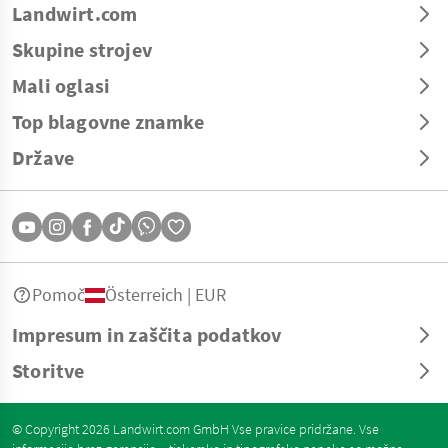
Landwirt.com
Skupine strojev
Mali oglasi
Top blagovne znamke
Države
Pomoč
Österreich | EUR
Impresum in zaščita podatkov
Storitve
© Copyright 2026 Landwirt.com GmbH Vse pravice pridržane. Vse