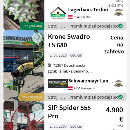
20%)
Rapid Monta/Varea Wir
1.416,67 €
Lagerhaus-Technik Flachau
neto
bitten telefonisch oder per
Mail Ihren Besuch
5542 Flachau
bekanntzugeben, um
Stroji in
Premium zlati prodajalec
Rabljeni stroj
ausreichend Zeit
oprema
Krone Swadro
Cena
za žetev
in
TS 680
na
spravilo
zahtevo
/
L. pr. 2026
680 cm
Sonstige
Št. 71367 Dvostranski
zgrabljalnik - z delovno
širino 6, 8 m - z 2x13 fiksnimi
Schwarzmayr Landtechnik GmbH - Gampern
ročaji z zobmi (transportna
višina 3.990 mm) - z 4
4851 Gampern
dvignjenimi dvojnimi
Stroji in
Premium zlati prodajalec
Nova naprava
vilicami na v
oprema
SIP Spider 555
4.900
za žetev
in
Pro
€
spravilo
/ Krone
L. pr. 2007
550 cm
Cena