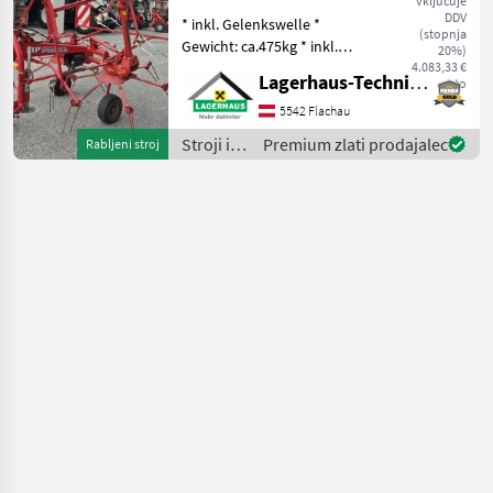
vključuje
DDV
* inkl. Gelenkswelle *
(stopnja
Gewicht: ca.475kg * inkl.
20%)
Tastrad * hydraulisch
4.083,33 €
Lagerhaus-Technik Flachau
neto
klappbar * mech.
Grenzstreueinrichtung Wir
5542 Flachau
bitten telefonisch oder per
Stroji in
Premium zlati prodajalec
Rabljeni stroj
Mail Ihren Besuc
oprema
za žetev
in
spravilo
/ SIP