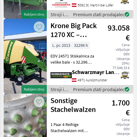
*Gelenkwelle *Hydraul.
5092 St. Martin bei Lofer
Bodenabsenkung *E-Achse
Stroji in
Premium zlati prodajalec
Rabljeni stroj
mit 2-Leiter Druckl.-Brems
oprema
Krone Big Pack
93.058
za žetev
in
1270 XC –
€
spravilo
visokohitrostni
/ Krone
L. pr. 2013
32296 h
Cena
vključuje
večbalni balirnik
DDV
EDV 24571 Stiskalnica za
(stopnja
velike bale - s 32.296
20%)
stisnjenimi balami - z
77.548,33 €
Schwarzmayr Landtechnik GmbH - Aurolzmünster
neto
dimenzijami bal 120 x 70 cm
in dolžino bal od 1, 0 m do
4971 Aurolzmünster
2, 70 m - z rezalnim
Stroji in
Premium zlati prodajalec
Rabljeni stroj
mehanizmom z 26
oprema
Sonstige
1.700
za žetev
in
Stachelwalzen
€
spravilo
/ Krone
Cena
1 Paar 4 Reihige
vključuje
DDV
Stachelwalzen mit
(stopnja
Gumminoppen passend zu