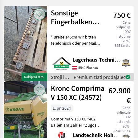
Sonstige
750 €
Fingerbalken
Cena
vključuje
Pfeilschnitt T61
DDV
(stopnja
* Breite 145cm Wir bitten
20%)
telefonisch oder per Mail
625 € neto
Ihren Besuch
bekanntzugeben, um
Lagerhaus-Technik Flachau
ausreichend Zeit für die
Beratung und eventuell
5542 Flachau
einer Probefahrt für Sie zu
Stroji in
Premium zlati prodajalec
Rabljeni stroj
re
oprema
Krone Comprima
62.900
za žetev
in
V 150 XC (24572)
€
spravilo
/
L. pr. 2024
Cena
vključuje
Sonstige
DDV
Comprima V 150 XC *402
(stopnja
Ballen am Zähler *Zugöse
20%)
Obenanhängung
52.416,67 €
Landtechnik Hohenwarter GmbH
neto
*Schneidwerk mit 17 Messer