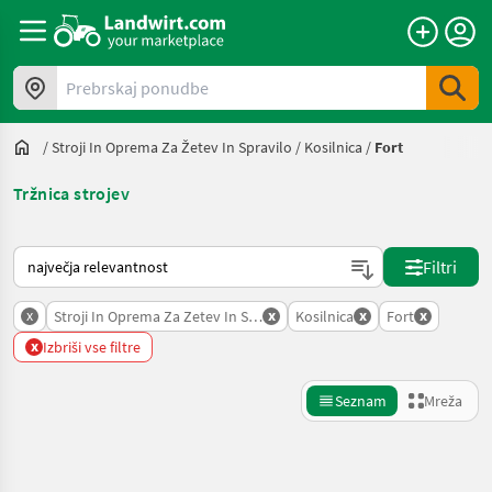
Prebrskaj ponudbe
/
Stroji In Oprema Za Žetev In Spravilo
/
Kosilnica
/
Fort
Tržnica strojev
Tako je razvrščeno na Landwirt.com
Filtri
x
x
x
x
Stroji In Oprema Za Zetev In Spravilo
Kosilnica
Fort
x
Izbriši vse filtre
Seznam
Mreža