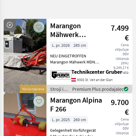
Natančnejše
iskanje
Marangon
7.499
Kategorija
Država
Filtri
4
Mähwerk
€
MDN285
L. pr. 2026
285 cm
Cena
Prikaži 5
TRENUTNA
Ponastavi
vključuje
POT
rezultatov
DDV
NEU EINGETROFFEN
(stopnja
Kmetijska
Marangon Mähwerk MDN
20%)
tehnika
285 * das Mähwerk eignet
6.249,17 €
Technikcenter Gruber GmbH
neto
Stroji In
sich ideal für ebene
Oprema
Flächen, Hügel und Hänge *
9300 St. Veit an der Glan
Za Zetev
leichte Handhabung und
In
Stroji in
Premium Plus prodajalec
Nova naprava
optimale
Spravilo
oprema
Marangon Alpina
Geländeanpassung *
9.700
za žetev
Kosilnica
in
F 266
€
Marangon
spravilo
/
L. pr. 2025
260 cm
Cena
IZBERITE
vključuje
Marangon
KATEGORIJO
DDV
Gelegenheit Vorführgerät
(stopnja