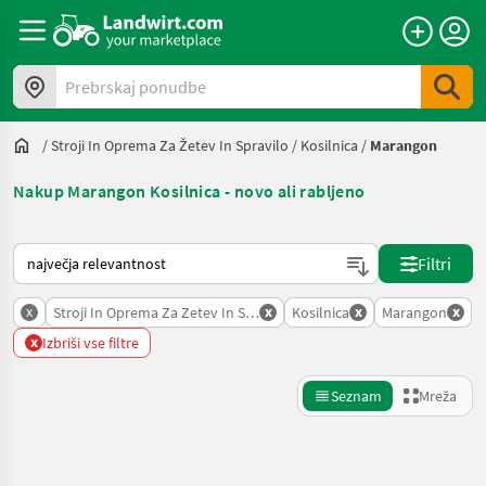
Prebrskaj ponudbe
/
Stroji In Oprema Za Žetev In Spravilo
/
Kosilnica
/
Marangon
Nakup Marangon Kosilnica - novo ali rabljeno
Tako je razvrščeno na Landwirt.com
Filtri
x
x
x
x
Stroji In Oprema Za Zetev In Spravilo
Kosilnica
Marangon
x
Izbriši vse filtre
Seznam
Mreža