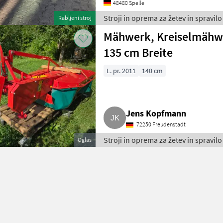
48480 Spelle
Stroji in oprema za žetev in spravilo
Rabljeni stroj
Mähwerk, Kreiselmähwe
135 cm Breite
L. pr. 2011
140 cm
Jens Kopfmann
72250 Freudenstadt
Stroji in oprema za žetev in spravilo
Oglas