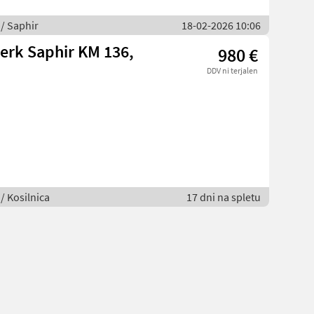
 / Saphir
18-02-2026 10:06
rk Saphir KM 136,
980 €
DDV ni terjalen
 / Kosilnica
17 dni na spletu