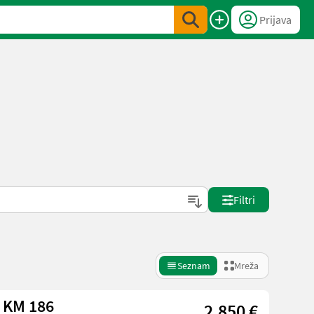
Prijava
Filtri
Seznam
Mreža
 KM 186
2.850 €