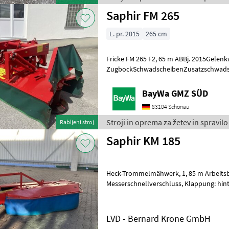
Saphir FM 265
L. pr. 2015
265 cm
Fricke FM 265 F2, 65 m ABBj. 2015Gelenkwelle
ZugbockSchwadscheibenZusatzschwads
dabeiDistanzscheiben für Schnitthöhenverstellung lo
wenden
BayWa GMZ SÜD
83104 Schönau
Stroji in oprema za žetev in spravilo
Rabljeni stroj
Saphir KM 185
Heck-Trommelmähwerk, 1, 85 m Arbeitsbreite,
Messerschnellverschluss, Klappung: hinten, Stroji in oprema za žetev
in spravilo Kosilnica
LVD - Bernard Krone GmbH