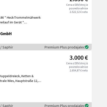
Cena z DDV/stroj iz
posredovalnice
2.522,12 € neto
M186 * Heck-Trommelmähwerk
r GmbH
 / Saphir
Premium Plus prodajalec
3.000 €
Cena z DDV/stroj iz
posredovalnice
2.654,87 € neto
 / Saphir
Premium Plus prodajalec