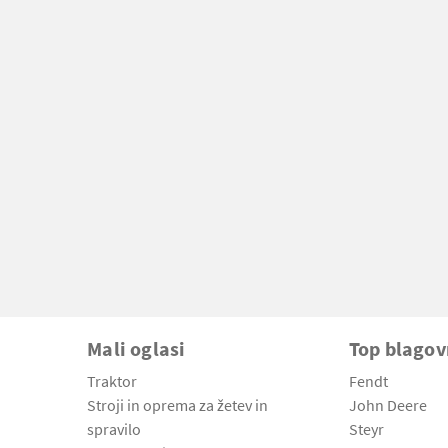
Mali oglasi
Top blago
Traktor
Fendt
Stroji in oprema za žetev in
John Deere
spravilo
Steyr