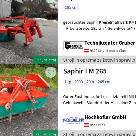
185 cm
gebrauchtes Saphir Kreiselmähwerk K
* Arbeitsbreite: 185 cm * Gelenkwelle * Freilauf im Gerät *
Anfahrsicherung * Schutzplane * Zap
Technikcenter Grube
9300 St. Veit an der Glan
Stroji in oprema za žetev in spravilo
Rabljeni stroj
Saphir FM 265
L. pr. 2009
20 h
265 cm
Guter Zustand, sofort einsatzbereit! Mit Kuppeldreieck, Ketten &
Gelenkwelle Standort der Maschine: Zentrale Wies, Hauptstraße 12,
8551 Wies Ihr Ansprechpar
Hochkofler GmbH
8551 Wies
Stroji in oprema za žetev in spravilo
Rabljeni stroj