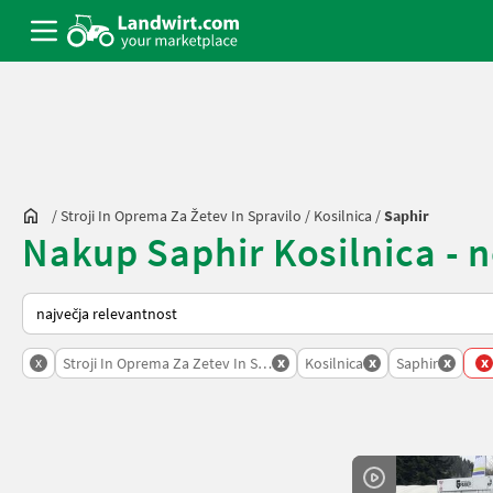
/
Stroji In Oprema Za Žetev In Spravilo
/
Kosilnica
/
Saphir
Nakup Saphir Kosilnica - n
Tako je razvrščeno na Landwirt.com
x
x
x
x
x
Stroji In Oprema Za Zetev In Spravilo
Kosilnica
Saphir