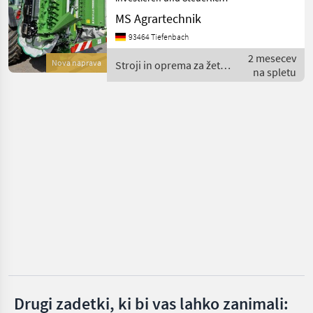
Pronar
profitieren ! Mit je 30%
MS Agrartechnik
Sonderabschreibung in den
93464 Tiefenbach
Pöttinger
ersten drei Jahren möglich
! Keine komplizierten
2 mesecev
Nova naprava
Stroji in oprema za žetev
Förderanträge ! –
Krone
na spletu
in spravilo / Pronar
Kuhn
Claas
Vicon
Prikaži
vse
(49)
MARKETPLACE
Ponudbe
Mali
Marketplace
trgovcev
oglasi
Drugi zadetki, ki bi vas lahko zanimali: