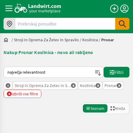
Prebrskaj ponudbe
/
Stroji In Oprema Za Žetev In Spravilo
/
Kosilnica
/
Pronar
Nakup Pronar Kosilnica - novo ali rabljeno
Tako je razvrščeno na Landwirt.com
Filtri
x
x
x
x
Stroji In Oprema Za Zetev In Spravilo
Kosilnica
Pronar
x
Izbriši vse filtre
Seznam
Mreža