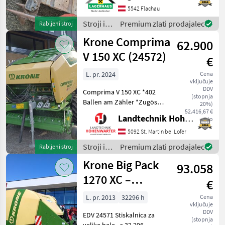
Beratung und eventuell
5542 Flachau
einer Probefahrt für Sie zu
Stroji in
Premium zlati prodajalec
Rabljeni stroj
re
oprema
Krone Comprima
62.900
za žetev
in
V 150 XC (24572)
€
spravilo
/
L. pr. 2024
Cena
vključuje
Sonstige
DDV
Comprima V 150 XC *402
(stopnja
Ballen am Zähler *Zugöse
20%)
Obenanhängung
52.416,67 €
Landtechnik Hohenwarter GmbH
neto
*Schneidwerk mit 17 Messer
*Gelenkwelle *Hydraul.
5092 St. Martin bei Lofer
Bodenabsenkung *E-Achse
Stroji in
Premium zlati prodajalec
Rabljeni stroj
mit 2-Leiter Druckl.-Brems
oprema
Krone Big Pack
93.058
za žetev
in
1270 XC –
€
spravilo
visokohitrostni
/ Krone
L. pr. 2013
32296 h
Cena
vključuje
večbalni balirnik
DDV
EDV 24571 Stiskalnica za
(stopnja
velike bale - s 32.296