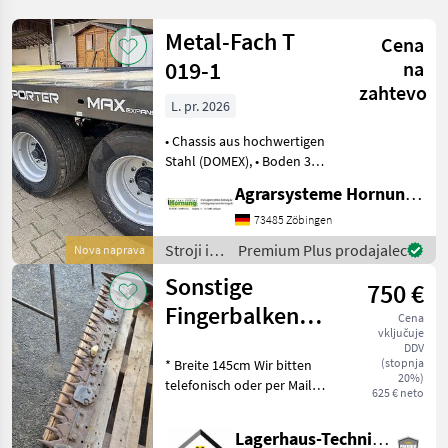
Metal-Fach T
Cena
019-1
na
zahtevo
L. pr. 2026
• Chassis aus hochwertigen
Stahl (DOMEX), • Boden 3
mm / erhöhte Seitliche
Agrarsysteme Hornung GmbH & Co. KG
Plattformkannte, 35 mm •
Achsen 300 x 90 / Q80 /1850
73485 Zöbingen
mm 8 Bolzen / ADR
Stroji in
Premium Plus prodajalec
Nova naprava
Federung, • Deic
oprema
Sonstige
750 €
za žetev
in
Fingerbalken
Cena
spravilo
vključuje
Pfeilschnitt T61
/ Metal-
DDV
(stopnja
* Breite 145cm Wir bitten
Fach
20%)
telefonisch oder per Mail
625 € neto
Ihren Besuch
bekanntzugeben, um
Lagerhaus-Technik Flachau
ausreichend Zeit für die