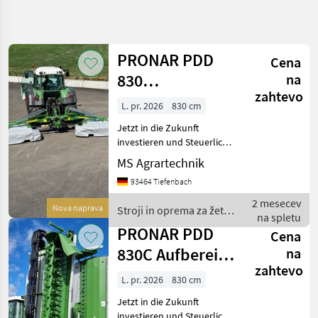
Natančnejše
iskanje
PRONAR PDD
Cena
Kategorija
Država
Filtri
4
830
na
zahtevo
Schmetterlings
L. pr. 2026
830 cm
Prikaži 2
TRENUTNA
Ponastavi
Mähwerk Hydr.
POT
rezultatov
Jetzt in die Zukunft
Anfahrsiche
Kmetijska
investieren und Steuerlich
tehnika
profitieren ! Mit je 30%
MS Agrartechnik
Sonderabschreibung in den
Stroji In
93464 Tiefenbach
Oprema
ersten drei Jahren möglich
Za Zetev
! Keine komplizierten
2 mesecev
In
Nova naprava
Stroji in oprema za žetev
Förderanträge ! –
na spletu
Spravilo
in spravilo / Pronar
PRONAR PDD
Cena
Kosilnica
830C Aufbereiter
na
Pronar
zahtevo
Schmetterlingsmähwerk
L. pr. 2026
830 cm
IZBERITE
Schei
KATEGORIJO
Jetzt in die Zukunft
investieren und Steuerlich