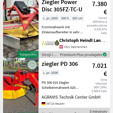
Ziegler Power
7.380
za žetev
in
Disc 305FZ-TC-U
€
spravilo
/ Ziegler
L. pr. 2005
300 h
305 cm
Cena z
DDV/stroj iz
posredovalnice
Frontmähwerk mit
6.530,97 €
Zinkenaufbereiter in sehr
neto
gutem Zustand -
Christoph Heindl Landtechnik GmbH, Stephanshart
Aufbereiterzinken aus
Kunststoff - exakte und
3321 Stephanshart
gute Bodenanpassung
Stroji in
Premium Plus prodajalec
Rabljeni stroj
durch speziellen
oprema
ziegler PD 306
Anbaubock - Sehr
7.021
za žetev
in
€
L. pr. 2008
spravilo
/ Ziegler
Cena
PD 306 010 Ziegler
vključuje
Scheibenmähwerk 020
DDV (19%)
5.900 € neto
Arbeitsbreite: 3m 030 Heck-
AGRAVIS Technik Center GmbH
Anbau 040 Gelenkwelle 050
Bedienterminal 060
49716 Meppen
Klappvorrichtung:
3 mesecev
Hydraulisch 070