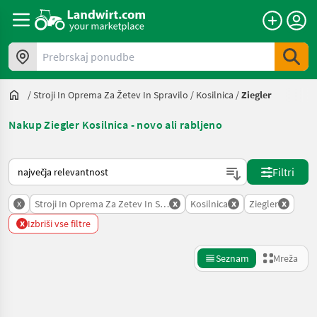
Prebrskaj ponudbe
/
Stroji In Oprema Za Žetev In Spravilo
/
Kosilnica
/
Ziegler
Nakup Ziegler Kosilnica - novo ali rabljeno
Tako je razvrščeno na Landwirt.com
Filtri
x
x
x
x
Stroji In Oprema Za Zetev In Spravilo
Kosilnica
Ziegler
x
Izbriši vse filtre
Seznam
Mreža