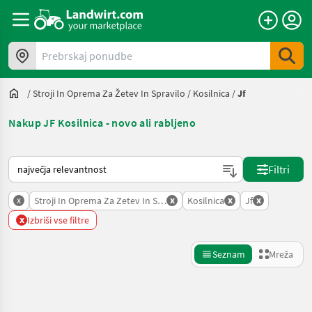
Prebrskaj ponudbe
/
Stroji In Oprema Za Žetev In Spravilo
/
Kosilnica
/
Jf
Nakup JF Kosilnica - novo ali rabljeno
Tako je razvrščeno na Landwirt.com
Filtri
x
x
x
x
Stroji In Oprema Za Zetev In Spravilo
Kosilnica
Jf
x
Izbriši vse filtre
Seznam
Mreža