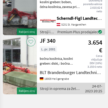
DDV/stroj iz
kosilni greben: boben,
posredovalnice
čelna kosilnica, zavesa pri
2.610,62 €
zgrabljalniku, : čelna
neto
kosilnica Stroji in oprema za
Scherndl-Figl Landtechnik
žetev in spravilo Kosilnica
3231 St. Margarethen
Stroji in
Premium Plus prodajalec
Rabljeni stroj
oprema
JF 340
3.654
za žetev
in
€
L. pr. 2001
spravilo
/ JF
Cena
bočna kosilnica, kosilni
vključuje
greben: diski, : bočna
DDV (16%)
3.150 € neto
kosilnica Stroji in oprema za
BLT Brandenburger Landtechnik GmbH
žetev in spravilo Kosilnica
16909 Heiligengrabe
24-07-
Stroji in oprema za žetev
2023 20:25
Rabljeni stroj
in spravilo / JF