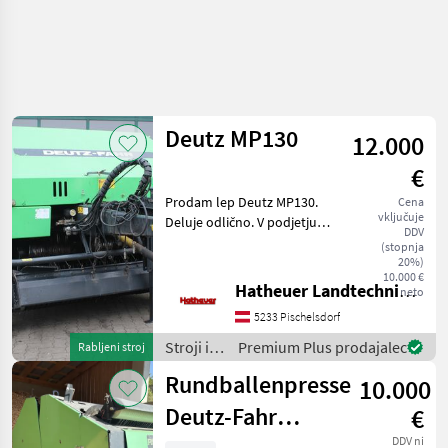
Deutz MP130
12.000
€
Prodam lep Deutz MP130.
Cena
vključuje
Deluje odlično. V podjetju
DDV
so ga popolnoma prenovili.
(stopnja
Različica 40 km/h. Ogled
20%)
10.000 €
možen kadarkoli. Lep
Hatheuer Landtechnik GmbH & Co.KG.
neto
pozdrav Kmetijska tehnika
5233 Pischelsdorf
Hathe
Stroji in
Premium Plus prodajalec
Rabljeni stroj
oprema
Rundballenpresse
10.000
za žetev
in
Deutz-Fahr
€
spravilo
DDV ni
/ Deutz