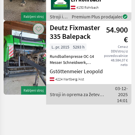
gelaufen, Rotorkette neu,
Privatverkauf! centralno
4150 Rohrbach
mazanje: ročno, komora
Stroji in
Premium Plus prodajalec
Rabljeni stroj
balirke: spremenljivo, z
oprema
Deutz Fixmaster
54.900
za žetev
in
335 Balepack
€
spravilo
/ Deutz
L. pr. 2015
5293 h
Cena z
DDV/stroj iz
Fahr
posredovalnice
Rundballenpresse OC-14
48.584,07 €
Messer Schneidwerk,
neto
Tandemachse mit
Gstöttenmeier Leopold
Druckluftanlage Bereifung
4224 Wartberg/Aist
500/45-22, 5 Starre Pick-up,
Tasträder, Netzbindung,
03-12-
Rabljeni stroj
Zugöse 40mm 3D-Wic
Stroji in oprema za žetev
2025
in spravilo / Deutz Fahr
14:01