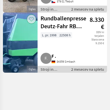
379 01 Třeboň
Stroji in
2 mesecev na spletu
Oglas
oprema za
Rundballenpresse
8.330
žetev in
spravilo /
Deutz-Fahr RB
€
Stiskalnica za
3.81 OC
DDV ni
bale
L. pr. 1998
22508 h
terjalen
Stara cena
9.150 €
F .
84359 Simbach
Stroji in
2 mesecev na spletu
Oglas
oprema za
žetev in
spravilo /
Stiskalnica za
bale