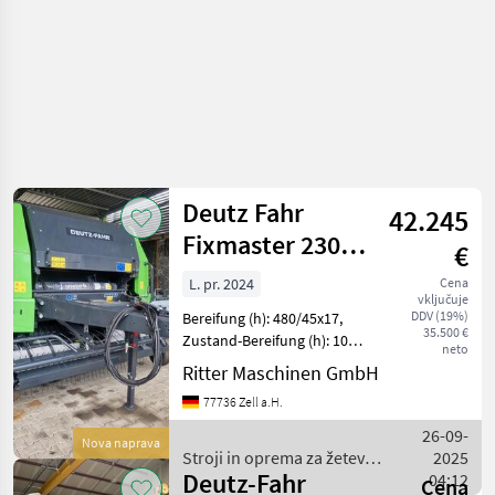
/ Deutz
Fahr
Deutz Fahr
42.245
Fixmaster 230
€
OC14
L. pr. 2024
Cena
vključuje
DDV (19%)
Bereifung (h): 480/45x17,
35.500 €
Zustand-Bereifung (h): 100
neto
%, Ballenmaß (max.
Ritter Maschinen GmbH
Durchmesser / Höhe): 125
77736 Zell a.H.
cm, Anzahl Messer: 14,
Ballenmaß (Breite): 122 cm,
26-09-
Nova naprava
Obenanhängun
Stroji in oprema za žetev
2025
Deutz-Fahr
in spravilo / Deutz Fahr
04:12
Cena