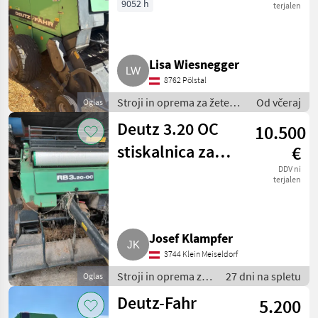
RB3.20-OC
9052 h
terjalen
Fahr
Lisa Wiesnegger
8762 Pölstal
Stroji in oprema za žetev
Od včeraj
Oglas
in spravilo / Stiskalnica za
Deutz 3.20 OC
10.500
bale
stiskalnica za
€
okrogle bale
DDV ni
terjalen
Josef Klampfer
3744 Klein Meiseldorf
Stroji in oprema za
27 dni na spletu
Oglas
žetev in spravilo /
Deutz-Fahr
5.200
Stiskalnica za bale