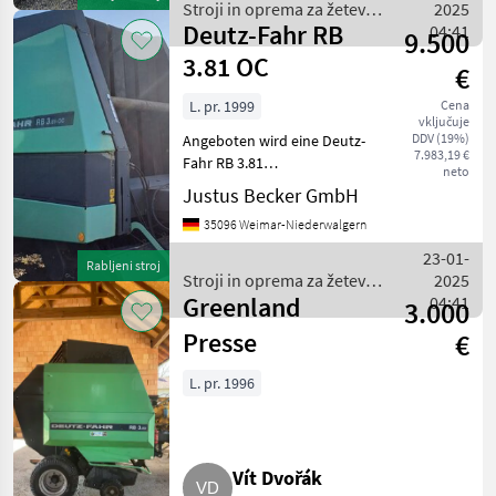
PickUp breit
Stroji in oprema za žetev
2025
Deutz-Fahr RB
in spravilo / Deutz Fahr
04:41
9.500
3.81 OC
€
L. pr. 1999
Cena
vključuje
DDV (19%)
Angeboten wird eine Deutz-
7.983,19 €
Fahr RB 3.81
neto
Rundballenpresse.
Justus Becker GmbH
Ersteinsatz 1999, Ballen var.
35096 Weimar-Niederwalgern
Ausrüstung: -
Ballenauswerfer - 21055
23-01-
Rabljeni stroj
Ballen - Bindeart
Stroji in oprema za žetev
2025
Netzbindung - Anhäng
Greenland
in spravilo / Deutz Fahr
04:41
3.000
Presse
€
L. pr. 1996
Vít Dvořák