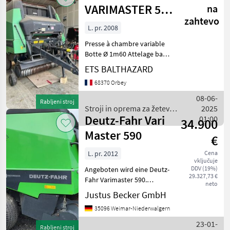
VARIMASTER 560
na
zahtevo
OPTIFEED
L. pr. 2008
Presse à chambre variable
Botte Ø 1m60 Attelage bas
Ameneur rotatif Attelage
ETS BALTHAZARD
haut Cardan grand angle
68370 Orbey
Liage filet-ficelle Boîtier
Focus Pneumatiques
08-06-
Rabljeni stroj
19.0/45-17 Remis
Stroji in oprema za žetev
2025
Deutz-Fahr Vari
in spravilo / Deutz Fahr
01:00
34.900
Master 590
€
L. pr. 2012
Cena
vključuje
DDV (19%)
Angeboten wird eine Deutz-
29.327,73 €
Fahr Varimaster 590.
neto
Ersteinsatz 2012, Ballen var.
Justus Becker GmbH
Ausrüstung: - 9800 Ballen -
35096 Weimar-Niederwalgern
Ballenkammer variabel -
Bindeart Netzbindung -
23-01-
Rabljeni stroj