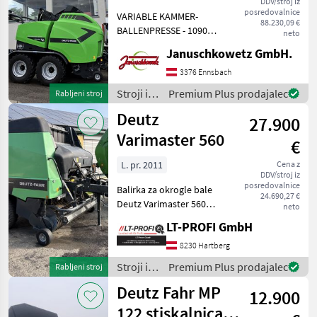
DDV/stroj iz
Fahr
posredovalnice
VARIABLE KAMMER-
88.230,09 €
BALLENPRESSE - 1090
neto
BALEPACK TOP
Januschkowetz GmbH.
Gebrauchtmaschine !! -
Ballenzahl: 5352 STK - HD
3376 Ennsbach
design - Schneidsystem
Stroji in
Premium Plus prodajalec
Rabljeni stroj
OPTICUT 23 mit
oprema
Deutz
Doppelrotorzinken au
27.900
za žetev
in
Varimaster 560
€
spravilo
/ Deutz
L. pr. 2011
Cena z
DDV/stroj iz
Fahr
posredovalnice
Balirka za okrogle bale
24.690,27 €
Deutz Varimaster 560
neto
==Posredništvo== -23 rezil
LT-PROFI GmbH
-Širok kot -Stisnjen zrak
-14931 bal -Vezalna mreža
8230 Hartberg
Stroj na voljo za ogled pri
Stroji in
Premium Plus prodajalec
Rabljeni stroj
#LT-Profi
oprema
Deutz Fahr MP
12.900
za žetev
in
122 stiskalnica