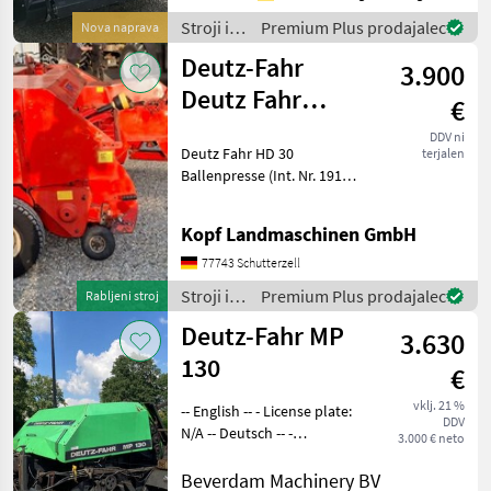
500/45x22, 5, mit
Stroji in
Premium Plus prodajalec
Nova naprava
Ballenrollb
oprema
Deutz-Fahr
3.900
za žetev
in
Deutz Fahr
€
spravilo
Ballenpresse HD
/ Deutz
DDV ni
Deutz Fahr HD 30
terjalen
30, 1,55m
Fahr
Ballenpresse (Int. Nr. 19156)
Arbeitsbrei
Deutz Fahr Ballenpresse
Typ HD 30 Stützfuß,
Kopf Landmaschinen GmbH
mechanisch verstellbar
Stufenlose Ballenlänge, 0,
77743 Schutterzell
40m bis 1, 30m 15 t/h Lei
Stroji in
Premium Plus prodajalec
Rabljeni stroj
oprema
Deutz-Fahr MP
3.630
za žetev
in
130
€
spravilo
/ Deutz
vklj. 21 %
-- English -- - License plate:
DDV
Fahr
N/A -- Deutsch -- -
3.000 € neto
Nummernschild: N/A --
Nederlands -- - Kenteken:
Beverdam Machinery BV