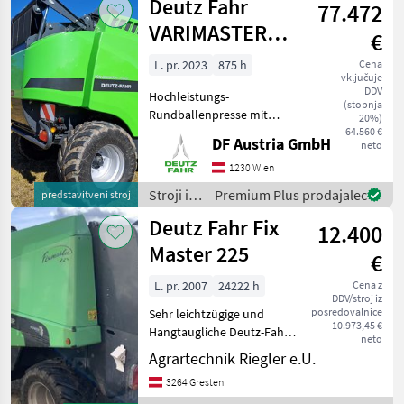
Deutz Fahr
Anhäng
77.472
za žetev
in
VARIMASTER
€
spravilo
1060
/ Deutz
L. pr. 2023
875 h
Cena
vključuje
Fahr
DDV
Hochleistungs-
(stopnja
Rundballenpresse mit
20%)
variabler Kammer,
64.560 €
DF Austria GmbH
neto
Endlosriemen,
Integralrotor, 23 Messer mit
1230 Wien
Einzelmessersicherung und
Stroji in
Premium Plus prodajalec
predstavitveni stroj
Gruppenschaltung 0-7-11-
oprema
Deutz Fahr Fix
12-23, absenkbarer
12.400
za žetev
in
Master 225
€
spravilo
/ Deutz
L. pr. 2007
24222 h
Cena z
DDV/stroj iz
Fahr
posredovalnice
Sehr leichtzügige und
10.973,45 €
Hangtaugliche Deutz-Fahr
neto
Rundballenpresse Fix
Agrartechnik Riegler e.U.
Master 225 in guter
3264 Gresten
Ausstattung und und