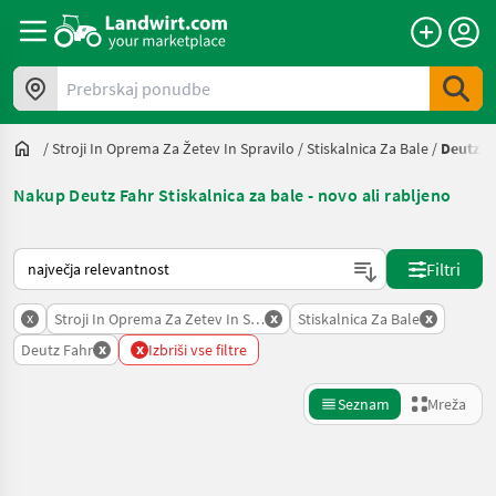
Prebrskaj ponudbe
/
Stroji In Oprema Za Žetev In Spravilo
/
Stiskalnica Za Bale
/
Deutz F
Nakup Deutz Fahr Stiskalnica za bale - novo ali rabljeno
Tako je razvrščeno na Landwirt.com
Filtri
x
x
x
Stroji In Oprema Za Zetev In Spravilo
Stiskalnica Za Bale
x
x
Deutz Fahr
Izbriši vse filtre
Seznam
Mreža