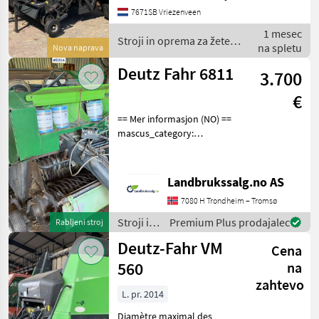
N/A Deutz-Fahr MP 130
7671SB Vriezenveen
Perswikkelcombinatie
1 mesec
Type: MP 130 Pers me
Stroji in oprema za žetev
na spletu
Nova naprava
in spravilo / Deutz Fahr
Deutz Fahr 6811
3.700
€
== Mer informasjon (NO) ==
mascus_category:
otherharvesters Please
provide reference number
upon request: 8834 See
Landbrukssalg.no AS
en.landbrukssalg.no/8834
7080 H Trondheim – Tromsø
for more images Specif
Stroji in
Premium Plus prodajalec
Rabljeni stroj
oprema
Deutz-Fahr VM
Cena
za žetev
in
560
na
spravilo
zahtevo
/ Deutz
L. pr. 2014
Fahr
Diamètre maximal des