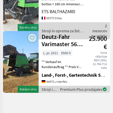
bottes = 160 cm Ameneur
rotatif Liage mixte ficelle-
ETS BALTHAZARD
filet Ejecteur de balles Kit
68370 Orbey
basse densité Lubrification
des chaînes Roue de jauge
2
Rabljeni stroj
Eclairag
Stroji in oprema za žetev
mesecev
Deutz-Fahr
in spravilo / Deutz Fahr
na spletu
25.900
Varimaster 560
€
OC
L. pr. 2011
9500 h
Cena
vključuje
DDV (19%)
** Verkauf im
21.764,71 €
Kundenauftrag ** Preis VHB
neto
- OptiCut Schneidwerk mit
Land-, Forst-, Gartentechnik Seitz e.K.
14 Messer - 2ter
Riemenantrieb - Satz
64678 Lindenfels
Blindmesser -
Stroji in
Premium Plus prodajalec
Rabljeni stroj
Bedienterminal -
oprema
Bedienungsanleitung und
za žetev
Ers
in
spravilo