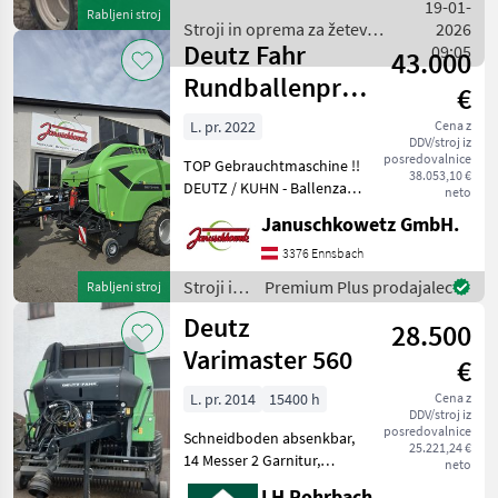
gutem Zustand, 14 Messer
19-01-
Rabljeni stroj
Schneidwerk mit 2.
Stroji in oprema za žetev
2026
Messersatz, H
Deutz Fahr
in spravilo / Deutz Fahr
09:05
43.000
Rundballenpresse
€
mit variabler
L. pr. 2022
Cena z
DDV/stroj iz
Kammer
posredovalnice
TOP Gebrauchtmaschine !!
38.053,10 €
DEUTZ / KUHN - Ballenzahl:
neto
16.157 STK - Integral
Januschkowetz GmbH.
Schneidrotor mit große
Seitenschnecken - OC 23
3376 Ennsbach
Messer Schneidwerk mit
Stroji in
Premium Plus prodajalec
Rabljeni stroj
Doppelrotorzin
oprema
Deutz
28.500
za žetev
in
Varimaster 560
€
spravilo
/ Deutz
L. pr. 2014
15400 h
Cena z
DDV/stroj iz
Fahr
posredovalnice
Schneidboden absenkbar,
25.221,24 €
14 Messer 2 Garnitur,
neto
Riemen nur 1000 Ballen
LH Rohrbach