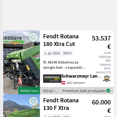
Fendt Rotana
53.537
180 Xtra Cut
€
L. pr. 2022
500 h
Cena
vključuje
DDV
Št. 68148 Stiskalnica za
(stopnja
okrogle bale - s kapaciteto
20%)
500 bal in letom izdelave
44.614,17 €
Schwarzmayr Landtechnik GmbH - Gampern
neto
2022 - s 4 jermeni - z
rezalnim mehanizmom s 17
4851 Gampern
noži - s krmiljenjem skupin
Stroji in
Premium zlati prodajalec
Rabljeni stroj
nožev
oprema
Fendt Rotana
60.000
za žetev
in
130 F Xtra
€
spravilo
/ Fendt
Cena