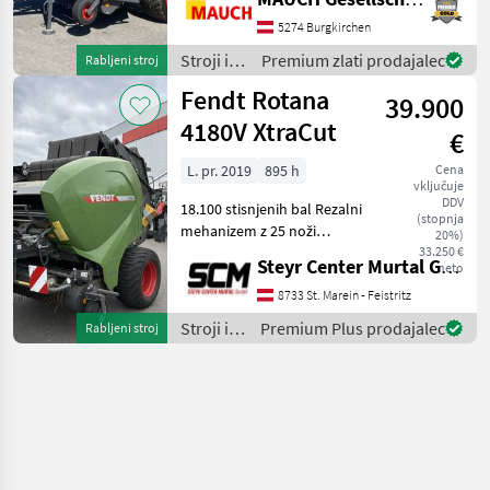
kardanski gred - 25 nožev -
krmiljenje skupin nožev -
5274 Burgkirchen
nastavljiva komora za bale
Stroji in
Premium zlati prodajalec
Rabljeni stroj
(0, 7
oprema
Fendt Rotana
39.900
za žetev
in
4180V XtraCut
€
spravilo
/ Fendt
L. pr. 2019
895 h
Cena
vključuje
DDV
18.100 stisnjenih bal Rezalni
(stopnja
mehanizem z 25 noži
20%)
Zračna zavora Prilagodljiva
33.250 €
Steyr Center Murtal GmbH
neto
komora za baliranje do 1,
80 m Pnevmatike:
8733 St. Marein - Feistritz
500/45R22.5 Vezanje z
Stroji in
Premium Plus prodajalec
Rabljeni stroj
mrežo ISOBus brez term
oprema
za žetev
in
spravilo
/ Fendt