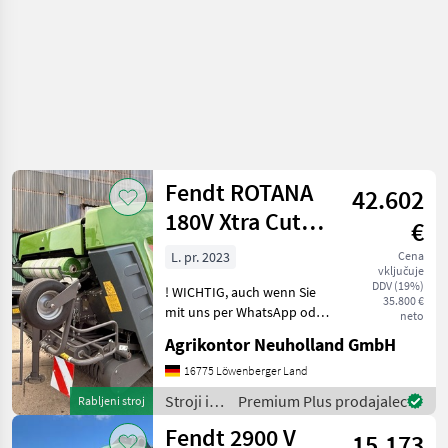
/ Fendt
Fendt ROTANA
42.602
180V Xtra Cut
€
Welger
L. pr. 2023
Cena
vključuje
DDV (19%)
! WICHTIG, auch wenn Sie
35.800 €
mit uns per WhatsApp oder
neto
ähnlich chatten und
Agrikontor Neuholland GmbH
daraufhin Maschinen
kaufen, bitte kontrollieren
16775 Löwenberger Land
Sie die Auftragsbestätigung,
Stroji in
Premium Plus prodajalec
Rabljeni stroj
Proforma und auch
oprema
Fendt 2900 V
15.173
za žetev