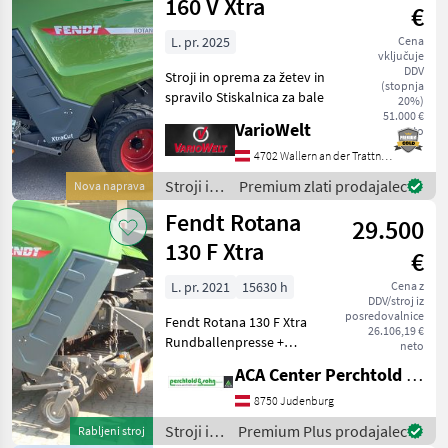
in
160 V Xtra
€
spravilo
/ Fendt
L. pr. 2025
Cena
vključuje
DDV
Stroji in oprema za žetev in
(stopnja
spravilo Stiskalnica za bale
20%)
51.000 €
VarioWelt
neto
4702 Wallern an der Trattnach
Stroji in
Premium zlati prodajalec
Nova naprava
oprema
Fendt Rotana
29.500
za žetev
in
130 F Xtra
€
spravilo
/ Fendt
L. pr. 2021
15630 h
Cena z
DDV/stroj iz
posredovalnice
Fendt Rotana 130 F Xtra
26.106,19 €
Rundballenpresse +
neto
Ballenstand: 15630 Ballen +
ACA Center Perchtold - Perchtold & Sohn GmbH
E-Link Pro Isobus Terminal
+ automatische
8750 Judenburg
Presswalzenschmierung +
Stroji in
Premium Plus prodajalec
Rabljeni stroj
PickUp Alpin + PickUp B