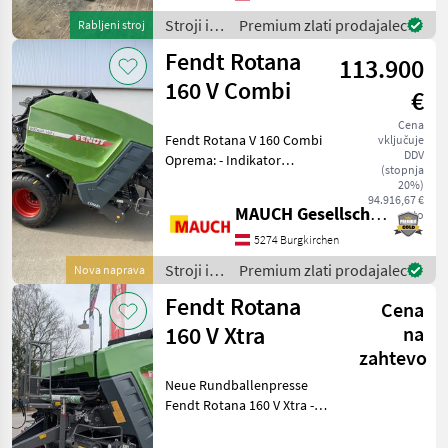
spre
Stroji in
Premium zlati prodajalec
Rabljeni stroj
oprema
Fendt Rotana
113.900
za žetev
in
160 V Combi
€
spravilo
/ Fendt
Cena
Fendt Rotana V 160 Combi
vključuje
DDV
Oprema: - Indikator
(stopnja
napolnjenosti - Krmilna
20%)
enota E-link Pro ISOBUS -
94.916,67 €
MAUCH Gesellschaft m.b.H. & Co.KG
neto
Pobiralnik: 2, 25 m - Valj za
stiskanje pridelkov z
5274 Burgkirchen
nastavljivim polo
Stroji in
Premium zlati prodajalec
Nova naprava
oprema
Fendt Rotana
Cena
za žetev
in
160 V Xtra
na
spravilo
zahtevo
/ Fendt
Neue Rundballenpresse
Fendt Rotana 160 V Xtra -
variable Kammer -
Verschleiß-Kit -