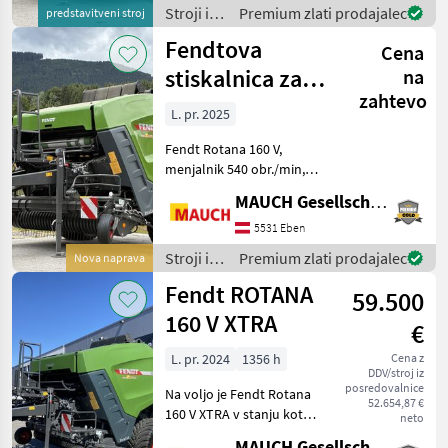
napolnjenosti, podložni
Stroji in
Premium zlati prodajalec
predstavitveni stroj
klini, zadnja vrat
oprema
Fendtova
Cena
za žetev
in
stiskalnica za
na
spravilo
zahtevo
okrogle bale
/ Fendt
L. pr. 2025
Rotana 160 V
Fendt Rotana 160 V,
menjalnik 540 obr./min,
jašek – vezava z mrežo,
MAUCH Gesellschaft m.b.H. & Co.KG, Eben
dodatni nosilec mrežnih
valjev, cev za izmet bal,
5531 Eben
indikator napolnjenosti,
Stroji in
Premium zlati prodajalec
Nova naprava
ojačeni valj, podložni
oprema
Fendt ROTANA
59.500
za žetev
in
160 V XTRA
€
spravilo
/ Fendt
L. pr. 2024
1356 h
Cena z
DDV/stroj iz
posredovalnice
Na voljo je Fendt Rotana
52.654,87 €
160 V XTRA v stanju kot
neto
nov. Oprema: - širokokotni
MAUCH Gesellschaft m.b.H. & Co.KG