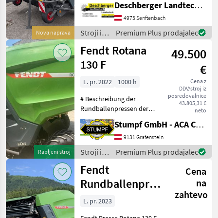
Deschberger Landtechnik GmbH
Befüllanzeige -
Bedieneinheit Bale control
4973 Senftenbach
Pro ISObus Terminal -
Stroji in
Premium Plus prodajalec
Nova naprava
PickUp 2, 25
oprema
Fendt Rotana
49.500
za žetev
in
130 F
€
spravilo
/ Fendt
L. pr. 2022
1000 h
Cena z
DDV/stroj iz
posredovalnice
# Beschreibung der
43.805,31 €
Rundballenpressen der
neto
Marke Fendt, Modell 2022 #
Stumpf GmbH - ACA Center Stumpf
Allgemeine Informationen
Die Rundballenpressen der
9131 Grafenstein
Marke Fendt, Modell 2022,
Stroji in
Premium Plus prodajalec
Rabljeni stroj
repräsentieren d
oprema
Fendt
Cena
za žetev
in
Rundballenpresse
na
spravilo
zahtevo
Rotana 130F
/ Fendt
L. pr. 2023
Combi
Fendt Presse Rotana 130 F