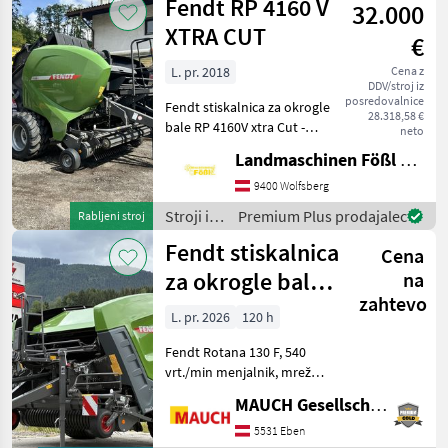
Fendt RP 4160 V
32.000
za žetev
in
XTRA CUT
€
spravilo
/ Fendt
L. pr. 2018
Cena z
DDV/stroj iz
posredovalnice
Fendt stiskalnica za okrogle
28.318,58 €
bale RP 4160V xtra Cut -
neto
zračna zavora - rezalni
Landmaschinen Fößl GmbH, Landmaschinen, Schmiede, Schlosserei
mehanizem s 17 noži -
centralno mazanje -
9400 Wolfsberg
centralno mazanje ležajev
Stroji in
Premium Plus prodajalec
Rabljeni stroj
valjev - ukrivljena
oprema
Fendt stiskalnica
Cena
za žetev
in
za okrogle bale
na
spravilo
zahtevo
Rotana 130 F
/ Fendt
L. pr. 2026
120 h
Fendt Rotana 130 F, 540
vrt./min menjalnik, mrežno
vezanje, dodatni nosilec
MAUCH Gesellschaft m.b.H. & Co.KG, Eben
mrežnih valjev, izmetna cev
za bale, indikator
5531 Eben