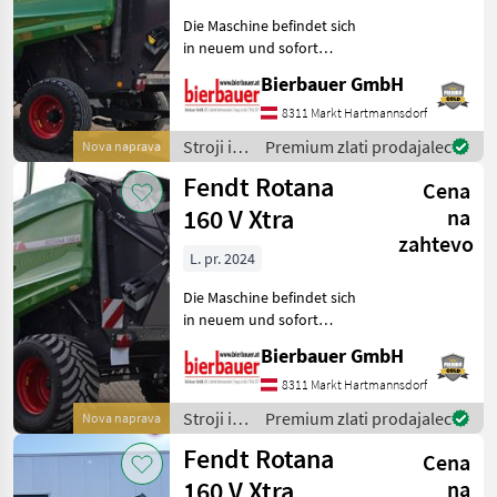
V
Die Maschine befindet sich
Rotana
in neuem und sofort
130 F
einsatzbereitem Zustand
Bierbauer GmbH
Xtra
und kann nach
telefonischer Vereinbarung
8311 Markt Hartmannsdorf
Rotana
160 V
gerne vor Ort besichtigt
Stroji in
Premium zlati prodajalec
Nova naprava
Combi
werden. Neumaschine sofo
oprema
Fendt Rotana
Cena
za žetev
MARKETPLACE
in
160 V Xtra
na
spravilo
Ponudbe
Mali
zahtevo
Marketplace
/ Fendt
L. pr. 2024
trgovcev
oglasi
Die Maschine befindet sich
in neuem und sofort
einsatzbereitem Zustand
Bierbauer GmbH
und kann nach
telefonischer Vereinbarung
8311 Markt Hartmannsdorf
gerne vor Ort besichtigt
Stroji in
Premium zlati prodajalec
Nova naprava
werden. Neumaschine sofo
oprema
Fendt Rotana
Cena
za žetev
in
160 V Xtra
na