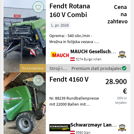
oprema
Fendt Rotana
Cena
za žetev
in
160 V Combi
na
spravilo
zahtevo
/ Fendt
L. pr. 2026
Oprema: - 540 obr./min -
Mrežna in folijska vezava -
Kazalnik napolnjenosti -
MAUCH Gesellschaft m.b.H. & Co.KG
Merilnik vlage - Ojačeni valj -
Podložni klini - Delovni
5274 Burgkirchen
LED-žarometi - Kamera z
Stroji in
Premium zlati prodajalec
Nova naprava
zaslo
oprema
Fendt 4160 V
28.900
za žetev
in
€
spravilo
/ Fendt
Nr. 88239 Rundballenpresse
DDV ni
terjalen
mit 22000 Ballen mit
variabler Ballenkammer
mit Druckluft mit breiter
Bereifung Lager und Gurten
Schwarzmayr Landtechnik GmbH - Glan
in Ordnung komora balirke:
9560 Glan