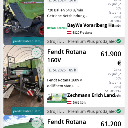
L. pr. 2024
10 h
vključuje
DDV
720 Ballen 540 U/min
(stopnja
Getriebe Netzbindung
20%)
Zusätzlicher
50.000 €
BayWa Vorarlberg HandelsGmbH BayWa Technik
neto
Netzrollenhalter
Ausziehbare
6820 Frastanz
Ballenauswerfer
Stroji in
Premium Plus prodajalec
predstavitveni stroj
Befüllanzeige Unterlegkeile
oprema
Fendt Rotana
Ausrüstung Ersteinsatz
61.900
za žetev
Speed
in
160V
€
spravilo
/ Fendt
L. pr. 2025
85 h
Cena
vključuje
DDV
Fendt Rotana 160V v
(stopnja
odličnem stanju -
20%)
spremenljiva stiskalna
51.583,33 €
Zechmann Erich Landmaschinen-Portalbau
neto
komora - rezalni
mehanizem z 25 noži in
8961 Sölk
hidravličnim skupinskim
Stroji in
Premium Plus prodajalec
predstavitveni stroj
krmiljenjem (25, 13, 12
oprema
Fendt Rotana
nožev ali brez
61.200
za žetev