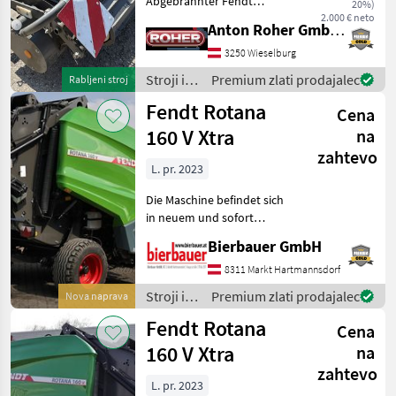
Abgebrannter Fendt
20%)
Rotana V180. Rotor ist in
2.000 € neto
Fendt
Anton Roher GmbH (ACA Center Roher)
dem Preis nicht dabei. Stroji
in oprema za žetev in
3250 Wieselburg
Krone
spravilo Stiskalnica za bale
Stroji in
Premium zlati prodajalec
Rabljeni stroj
oprema
Claas
Fendt Rotana
Cena
za žetev
in
160 V Xtra
na
John Deere
spravilo
zahtevo
/ Fendt
L. pr. 2023
New Holland
Die Maschine befindet sich
in neuem und sofort
McHale
einsatzbereitem Zustand
Bierbauer GmbH
Prikaži
und kann nach
vse
telefonischer Vereinbarung
8311 Markt Hartmannsdorf
(35)
gerne vor Ort besichtigt
Stroji in
Premium zlati prodajalec
Nova naprava
werden. Neumaschine sofo
oprema
MODEL
Fendt Rotana
Cena
za žetev
in
160 V Xtra
na
spravilo
zahtevo
/ Fendt
L. pr. 2023
2900