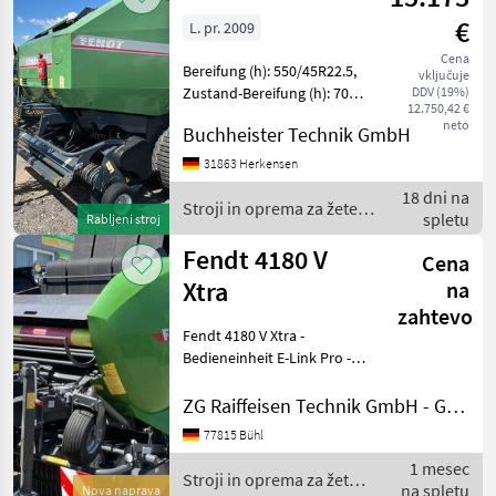
in
€
L. pr. 2009
spravilo
/ Fendt
Cena
Bereifung (h): 550/45R22.5,
vključuje
Zustand-Bereifung (h): 70
DDV (19%)
12.750,42 €
%, Geschwindigkeit: 40
neto
Buchheister Technik GmbH
km/h, Ballenmaß (max.
Durchmesser / Höhe): 200
31863 Herkensen
cm, Anzahl Messer: 14,
18 dni na
Ballenmaß (Br
Stroji in oprema za žetev
spletu
Rabljeni stroj
in spravilo / Fendt
Fendt 4180 V
Cena
Xtra
na
zahtevo
Fendt 4180 V Xtra -
Bedieneinheit E-Link Pro -
Var. Rollenniederhalter -
PickUp Tasträder
ZG Raiffeisen Technik GmbH - Gebrauchtmaschinenzentrum
Nachlaufgelen - 17 Messer -
77815 Bühl
Achse mit Druckluftbremse
1 mesec
- Bereifung 500/45-22
Stroji in oprema za žetev
na spletu
Nova naprava