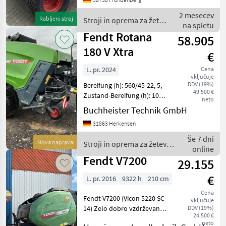
(0030) Q-MY24 Modelljahr
24 (0040) Q-VEUR EU Version
2 mesecev
Rabljeni stroj
Stroji in oprema za žetev
(0050) Q-Z001 COC - Zerti
na spletu
in spravilo / Fendt
Fendt Rotana
58.905
180 V Xtra
€
L. pr. 2024
Cena
vključuje
DDV (19%)
Bereifung (h): 560/45-22, 5,
49.500 €
Zustand-Bereifung (h): 100
neto
%, Geschwindigkeit: 40
Buchheister Technik GmbH
km/h, Ballenmaß (max.
31863 Herkensen
Durchmesser / Höhe): 180
cm, Anzahl Messer: 17,
Še 7 dni
Nova naprava
Stroji in oprema za žetev
Ballenmaß (B
online
in spravilo / Fendt
Fendt V7200
29.155
€
L. pr. 2016
9322 h
210 cm
Cena
Fendt V7200 (Vicon 5220 SC
vključuje
14) Zelo dobro vzdrževan
DDV (19%)
24.500 €
stroj v delujočem stanju.
neto