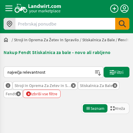
Prebrskaj ponudbe
/
Stroji In Oprema Za Žetev In Spravilo
/
Stiskalnica Za Bale
/
Fendt
Nakup Fendt Stiskalnica za bale - novo ali rabljeno
Tako je razvrščeno na Landwirt.com
Filtri
x
x
x
Stroji In Oprema Za Zetev In Spravilo
Stiskalnica Za Bale
x
x
Fendt
Izbriši vse filtre
Seznam
Mreža