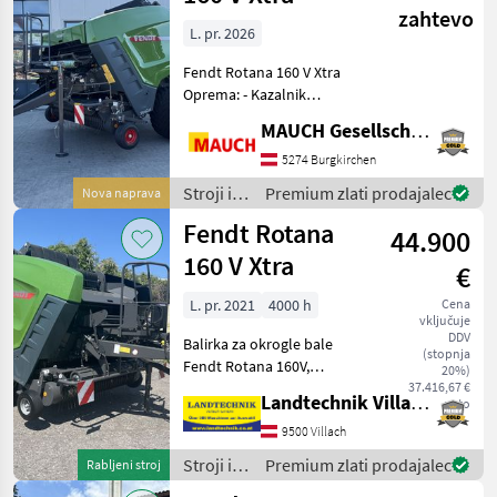
spravilo
zahtevo
/ Fendt
L. pr. 2026
Fendt Rotana 160 V Xtra
Oprema: - Kazalnik
napolnjenosti - Upravljalna
MAUCH Gesellschaft m.b.H. & Co.KG
enota Bale Control Pro
Isobus Terminal - Pick Up 2,
5274 Burgkirchen
25 m - nastavljiv valjčni
Stroji in
Premium zlati prodajalec
Nova naprava
pritiskalnik -
oprema
Fendt Rotana
44.900
za žetev
in
160 V Xtra
€
spravilo
/ Fendt
L. pr. 2021
4000 h
Cena
vključuje
DDV
Balirka za okrogle bale
(stopnja
Fendt Rotana 160V,
20%)
nastavljiva od 0, 7 do 1, 6 m,
37.416,67 €
Landtechnik Villach GmbH
neto
tračna balirka, široki
pobiralnik, valjčna
9500 Villach
stiskalnica, avtomatsko
Stroji in
Premium zlati prodajalec
Rabljeni stroj
centralno mazanje, izmetal
oprema