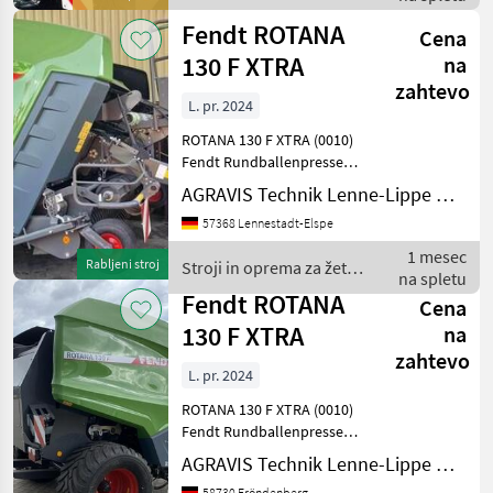
in spravilo / Fendt
Fendt ROTANA
Cena
130 F XTRA
na
zahtevo
L. pr. 2024
ROTANA 130 F XTRA (0010)
Fendt Rundballenpresse
(0020) Q-MY24 Modelljahr
AGRAVIS Technik Lenne-Lippe GmbH
24 (0030) Q-V016
57368 Lennestadt-Elspe
Basismaschine 130 F Xtra
(0040) Q-VEUR EU Version
1 mesec
Rabljeni stroj
Stroji in oprema za žetev
(0050) Q-Z001 COC - Zerti
na spletu
in spravilo / Fendt
Fendt ROTANA
Cena
130 F XTRA
na
zahtevo
L. pr. 2024
ROTANA 130 F XTRA (0010)
Fendt Rundballenpresse
(0020) Q-V016
AGRAVIS Technik Lenne-Lippe GmbH
Basismaschine 130 F Xtra
58730 Fröndenberg