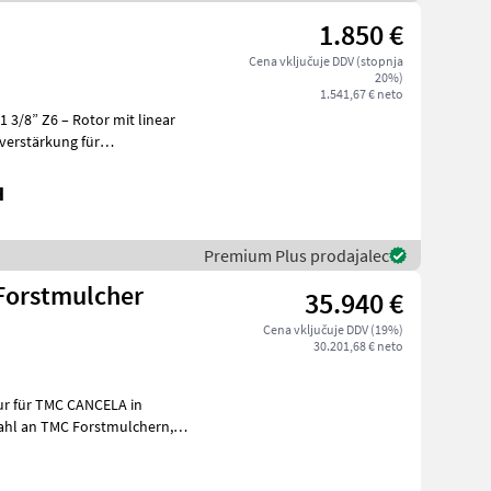
1.850 €
Cena vključuje DDV (stopnja
20%)
1.541,67 € neto
1 3/8” Z6 – Rotor mit linear
verstärkung für
H
Premium Plus prodajalec
Forstmulcher
35.940 €
Cena vključuje DDV (19%)
30.201,68 € neto
ur für TMC CANCELA in
ahl an TMC Forstmulchern,
er