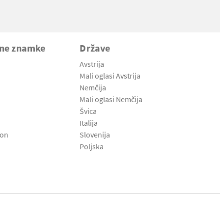
vne znamke
Države
Avstrija
Mali oglasi Avstrija
Nemčija
Mali oglasi Nemčija
Švica
Italija
son
Slovenija
Poljska