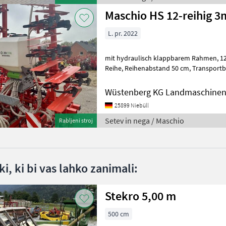
Maschio HS 12-reihig 
L. pr. 2022
mit hydraulisch klappbarem Rahmen, 12-reihig 3 Federzinken pro
Reihe, Reihenabstand 50 cm, Transportbreite 2, 50 m, Warntafeln und
Beleuchtung mit Halter 13 Gummitast
Wüstenberg KG Landmaschine
25899 Niebüll
Setev in nega / Maschio
Rabljeni stroj
i, ki bi vas lahko zanimali:
Stekro 5,00 m
500 cm