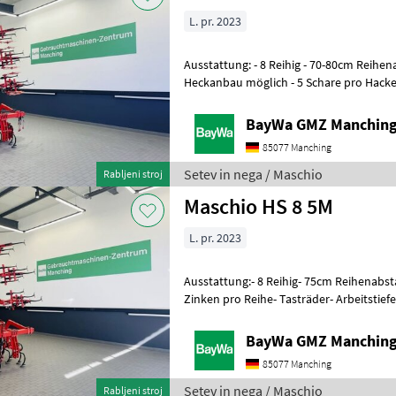
L. pr. 2023
Ausstattung: - 8 Reihig - 70-80cm Reihe
Heckanbau möglich - 5 Schare pro Hacke
Hackelement - Pflanzenschutzscheiben 
BayWa GMZ Manchin
85077 Manching
Setev in nega / Maschio
Rabljeni stroj
Maschio HS 8 5M
L. pr. 2023
Ausstattung:- 8 Reihig- 75cm Reihenabs
Zinken pro Reihe- Tasträder- Arbeitstief
über WhatsApp erreichbar: 0
BayWa GMZ Manchin
85077 Manching
Setev in nega / Maschio
Rabljeni stroj