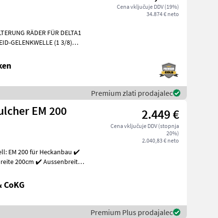
Cena vključuje DDV (19%)
34.874 € neto
LTERUNG RÄDER FÜR DELTA1
ID-GELENKWELLE (1 3/8)
ken
Premium zlati prodajalec
ulcher EM 200
2.449 €
Cena vključuje DDV (stopnja
20%)
2.040,83 € neto
l: EM 200 für Heckanbau ✔️
breite 200cm ✔️ Aussenbreite
& CoKG
Premium Plus prodajalec