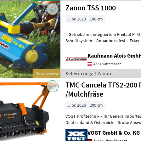
Zanon TSS 1000
L. pr. 2023
100 cm
– Getriebe mit integriertem Freilauf PTO 
Schnittsystem – Anbaubock fest – Ecken
Zerkleinerungsmaterial – Stützkufen f
Kaufmann Alois Gmb
4723 Natternbach
Setev in nega / Zanon
Nova naprava
TMC Cancela TFS2-200 
/Mulchfräse
L. pr. 2026
200 cm
VOGT Profitechnik – Ihr Generalimporte
Deutschland & Österreich = Große Ausw
Forstfräsen & Steinbrechern für Schlepp
VOGT GmbH & Co. KG
57392 Schmallenberg