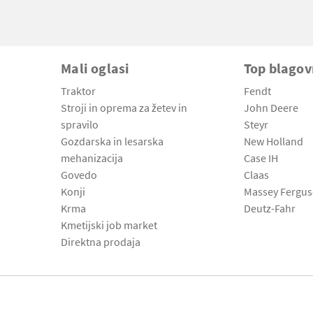
Mali oglasi
Top blago
Traktor
Fendt
Stroji in oprema za žetev in
John Deere
spravilo
Steyr
Gozdarska in lesarska
New Holland
mehanizacija
Case IH
Govedo
Claas
Konji
Massey Fergu
Krma
Deutz-Fahr
Kmetijski job market
Direktna prodaja