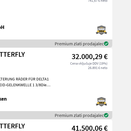
741,67 € neto
bH
Premium zlati prodajalec
UTTERFLY
32.000,29 €
Cena vključuje DDV (19%)
26.891 € neto
LTERUNG RÄDER FÜR DELTA1
ID-GELENKWELLE 1 3/8Diese
 am Standort Döbeln! Setev in n
ken
Premium zlati prodajalec
UTTERFLY
41.500,06 €