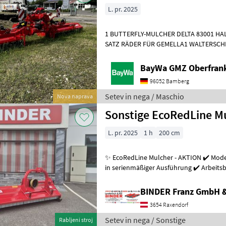
L. pr. 2025
1 BUTTERFLY-MULCHER DELTA 83001 HA
SATZ RÄDER FÜR GEMELLA1 WALTERSCHE
Setev in nega Stroj za mulčenje
BayWa GMZ Oberfran
96052 Bamberg
Setev in nega / Maschio
Nova naprava
Sonstige EcoRedLine M
L. pr. 2025
1 h
200 cm
✨ EcoRedLine Mulcher - AKTION ✔️ Model
in serienmäßiger Ausführung ✔️ Arbeits
215cm, ✔️ Universal-Dreipunk
BINDER Franz GmbH 
3654 Raxendorf
Setev in nega / Sonstige
Rabljeni stroj