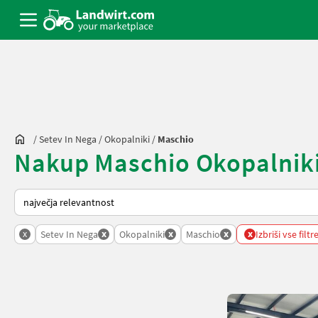
/
Setev In Nega
/
Okopalniki
/
Maschio
Nakup Maschio Okopalniki 
Tako je razvrščeno na Landwirt.com
x
x
x
x
x
Setev In Nega
Okopalniki
Maschio
Izbriši vse filtr