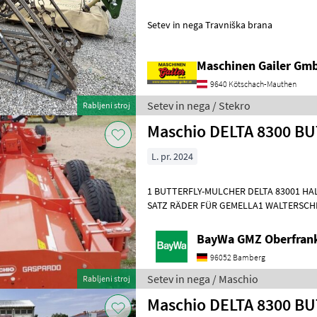
Setev in nega Travniška brana
Maschinen Gailer Gm
9640 Kötschach-Mauthen
Setev in nega / Stekro
Rabljeni stroj
Maschio DELTA 8300 B
L. pr. 2024
1 BUTTERFLY-MULCHER DELTA 83001 HA
SATZ RÄDER FÜR GEMELLA1 WALTERSCHE
Maschine steht
BayWa GMZ Oberfran
96052 Bamberg
Setev in nega / Maschio
Rabljeni stroj
Maschio DELTA 8300 B