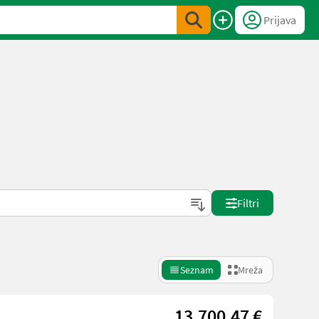
Prijava
Filtri
Seznam
Mreža
13.700,47 €