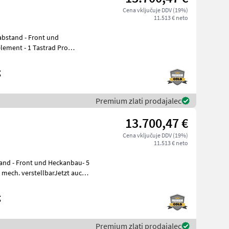
Cena vključuje DDV (19%)
11.513 € neto
nabstand - Front und
lement - 1 Tastrad Pro
- mech.
g
Premium zlati prodajalec
13.700,47 €
Cena vključuje DDV (19%)
11.513 € neto
tand - Front und Heckanbau- 5
e mech. verstellbarJetzt auch
g
Premium zlati prodajalec