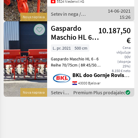
5524 Niederwil AG
: 4-Reihig - Reihenabst : 4X
14-06-2021
75 cm, Spur 1.5 M
Setev in nega /
15:26
Nova naprava
Gaspardo
Gaspardo
10.187,50
Maschio HL 6
€
FERT Hackgerät
L. pr. 2021
500 cm
Cena
vključuje
DDV
Gaspardo Maschio HL 6 - 6
(stopnja
Reihe 70/75cm ( 8R 45/50
25%)
cm optional ) -
8.150 € neto
BKL doo Gornje Rovisce Kroatien
Reihenabstand verstellbar
45cm bis 75cm -
43000 Bjelovar
Hackaggregat mit
Setev in
Premium Plus prodajalec
Nova naprava
Parallelogrammführung -
nega /
5m Transp
Gaspardo