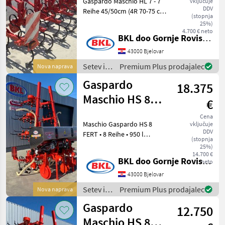
Gaspardo Maschio HL 7 - 7
vključuje
DDV
Reihe 45/50cm (4R 70-75 cm
(stopnja
optional ) - Hackaggregat
25%)
mit
4.700 € neto
BKL doo Gornje Rovisce Kroatien
Parallelogrammführung -
Beleuchtung/Warntafeln -
43000 Bjelovar
Tiefenführung durch
Setev in
Premium Plus prodajalec
Nova naprava
stufenl
nega /
Gaspardo
18.375
Gaspardo
Maschio HS 8
€
FERT
Cena
Maschio Gaspardo HS 8
vključuje
DDV
FERT • 8 Reihe • 950 l
(stopnja
Düngebehälter mit
25%)
Luftunterstützung auf
14.700 €
BKL doo Gornje Rovisce Kroatien
neto
Seitenreihe • Hackaggregat
mit
43000 Bjelovar
Parallelogrammführung •
Setev in
Premium Plus prodajalec
Nova naprava
Hydr. Klapprahmen
nega /
Gaspardo
12.750
Gaspardo
Maschio HS 8