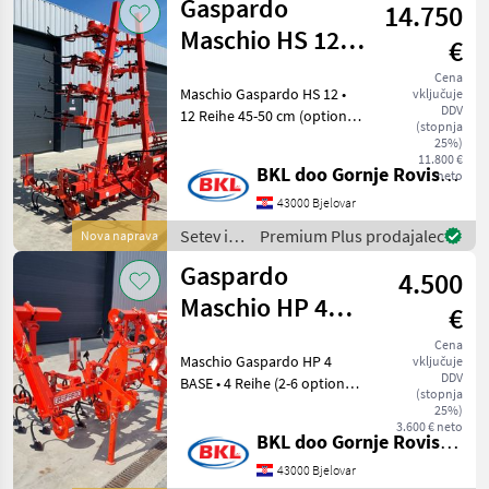
Gaspardo
14.750
Gaspardo
Maschio HS 12
€
45-50 BASE
Cena
Maschio Gaspardo HS 12 •
vključuje
DDV
12 Reihe 45-50 cm (optional
(stopnja
8R 70-75 cm) • Hackaggregat
25%)
mit
11.800 €
BKL doo Gornje Rovisce Kroatien
neto
Parallelogrammführung •
Hydr. Klapprahmen • 2.5 m
43000 Bjelovar
Transportbreiten • Tief
Setev in
Premium Plus prodajalec
Nova naprava
nega /
Gaspardo
4.500
Gaspardo
Maschio HP 4
€
BASE
Cena
Maschio Gaspardo HP 4
vključuje
DDV
BASE • 4 Reihe (2-6 optional)
(stopnja
• Hackaggregat mit
25%)
Parallelogrammführung •
3.600 € neto
BKL doo Gornje Rovisce Kroatien
mech. Klapprahmen • 2.5m
Transportbreiten • ohne
43000 Bjelovar