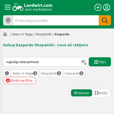
Prebrskaj ponudbe
/
Setev In Nega
/
Okopalniki
/
Gaspardo
Nakup Gaspardo Okopalniki - novo ali rabljeno
Tako je razvrščeno na Landwirt.com
Filtri
x
x
x
x
Setev In Nega
Okopalniki
Gaspardo
x
Izbriši vse filtre
Seznam
Mreža