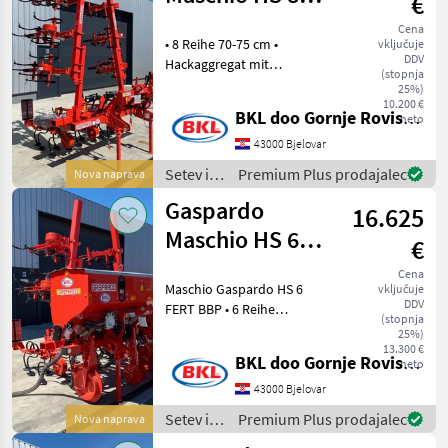
€
BASE
Cena
• 8 Reihe 70-75 cm •
vključuje
DDV
Hackaggregat mit
(stopnja
Parallelogrammführung •
25%)
Hydr. Klapprahmen • 2.5m
10.200 €
BKL doo Gornje Rovisce Kroatien
neto
Transportbreiten •
Tiefenführung Metalräder •
43000 Bjelovar
Beleuchtung/Warntafeln • T
Setev in
Premium Plus prodajalec
Nova naprava
nega /
Gaspardo
16.625
Gaspardo
Maschio HS 6
€
FERT BBP
Cena
Maschio Gaspardo HS 6
vključuje
DDV
FERT BBP • 6 Reihe
(stopnja
(optional 8R 45-50 cm) • 950
25%)
l Düngebehälter mit
13.300 €
BKL doo Gornje Rovisce Kroatien
neto
Luftunterstützung auf
Seitenreihe • Hackaggregat
43000 Bjelovar
mit Parallelogrammfüh
Setev in
Premium Plus prodajalec
Nova naprava
nega /