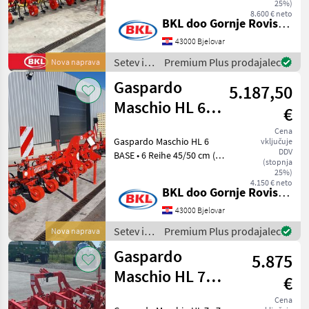
25%)
Parallelogrammführung •
8.600 € neto
Einböck
BKL doo Gornje Rovisce Kroatien
Hydr. Klapprahmen • 2.5m
Transportbreiten •
43000 Bjelovar
Schmotzer
Tiefenführung Metalräder •
Setev in
Premium Plus prodajalec
Nova naprava
nega /
Sasform
Gaspardo
5.187,50
Gaspardo
Maschio HL 6
Hatzenbichler
€
BASE
Cena
Kongskilde
Gaspardo Maschio HL 6
vključuje
DDV
BASE • 6 Reihe 45/50 cm (4R
(stopnja
Prikaži
70-75 cm optional ) •
25%)
vse
Reihenabstand verstellbar
4.150 € neto
BKL doo Gornje Rovisce Kroatien
(35)
45 cm bis 75cm •
Hackaggregat mit
43000 Bjelovar
MARKETPLACE
Parallelogrammführung • 3
Setev in
Premium Plus prodajalec
Nova naprava
m
Ponudbe
nega /
Mali
Marketplace
Gaspardo
5.875
trgovcev
Gaspardo
oglasi
Maschio HL 7
€
Hackgerät
Cena