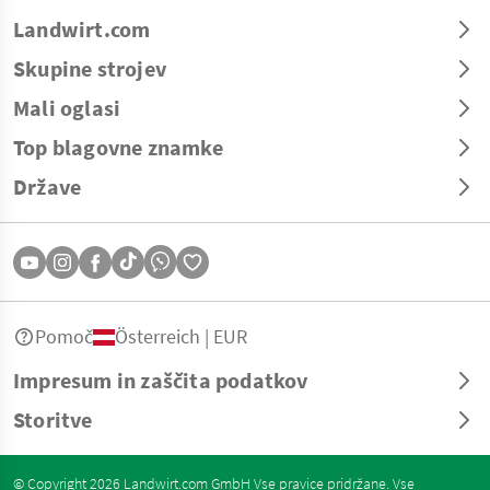
Landwirt.com
Skupine strojev
Mali oglasi
Top blagovne znamke
Države
Pomoč
Österreich | EUR
Impresum in zaščita podatkov
Storitve
© Copyright 2026 Landwirt.com GmbH Vse pravice pridržane. Vse