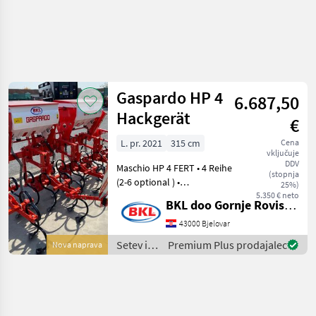
Gaspardo HP 4
6.687,50
Hackgerät
€
L. pr. 2021
315 cm
Cena
vključuje
DDV
Maschio HP 4 FERT • 4 Reihe
(stopnja
(2-6 optional ) •
25%)
Hackaggregat mit
5.350 € neto
BKL doo Gornje Rovisce Kroatien
Parallelogrammführung •
mech. Klapprahmen
43000 Bjelovar
(Hydraulisch 1050€) • 2.5m
Setev in
Premium Plus prodajalec
Nova naprava
Transportbreiten • 2X160l
nega /
Gaspardo