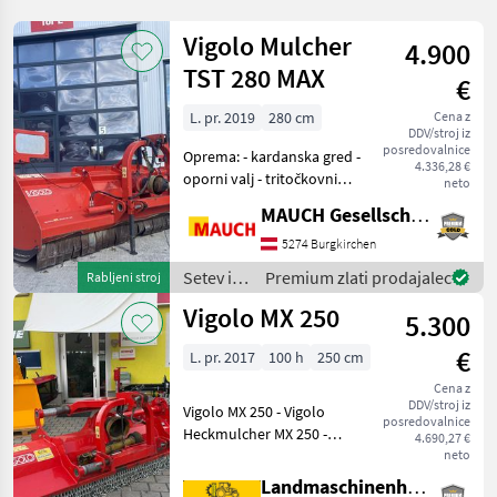
Vigolo Mulcher
4.900
TST 280 MAX
€
L. pr. 2019
280 cm
Cena z
DDV/stroj iz
posredovalnice
Oprema: - kardanska gred -
4.336,28 €
oporni valj - tritočkovni
neto
priklop - priklop na zadnji
MAUCH Gesellschaft m.b.H. & Co.KG
del - dvojno ohišje -
hidravlično stransko
5274 Burgkirchen
premikanje - dodatno
Setev in
Premium zlati prodajalec
Rabljeni stroj
nasprotno rezilo -
nega /
Vigolo MX 250
5.300
Vigolo
€
L. pr. 2017
100 h
250 cm
Cena z
DDV/stroj iz
Vigolo MX 250 - Vigolo
posredovalnice
Heckmulcher MX 250 -
4.690,27 €
Kettenvorhang -
neto
Hydraulischer
Landmaschinenhandel Ouschan Anton