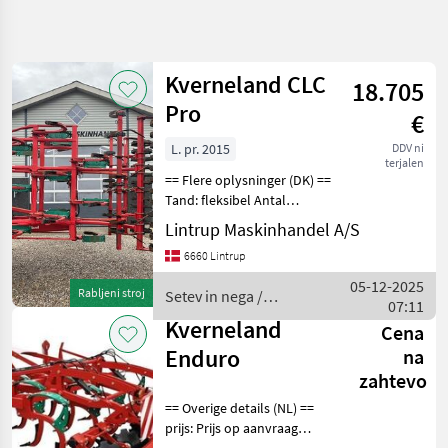
Natančnejše
iskanje
Kverneland CLC
18.705
Kategorija
Država
Filtri
4
Pro
€
L. pr. 2015
DDV ni
Prikaži 2
TRENUTNA
Ponastavi
terjalen
POT
rezultatov
== Flere oplysninger (DK) ==
Kmetijska
Tand: fleksibel Antal
tehnika
tænder: 17 Antal
Lintrup Maskinhandel A/S
tandrækker: 3 Er til salg: Til
Setev
6660 Lintrup
In
salg nu Stand: Velholdt
Nega
Arbejdsbredde: 500 cm
05-12-2025
Rabljeni stroj
Setev in nega /
Kverneland CLC Pr
Okopalniki
07:11
Kverneland
Kverneland
Cena
Kverneland
Enduro
na
IZBERITE
zahtevo
KATEGORIJO
== Overige details (NL) ==
Kverneland
prijs: Prijs op aanvraag
Quantity: 1 Unit: Stuk