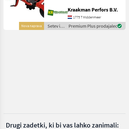
Enduro 3000 Breekbout
Einböck
Kraakman Perfors B.V.
beveiliging Knock-On
beitels 150 mm
1775 T Middenmeer
Schmotzer
Komschrijven Kooirol 550
Setev in
Premium Plus prodajalec
Nova naprava
mm V
nega /
Sasform
Kverneland
Hatzenbichler
Kongskilde
Prikaži
vse
(35)
MARKETPLACE
Ponudbe
Mali
Marketplace
trgovcev
oglasi
Drugi zadetki, ki bi vas lahko zanimali: