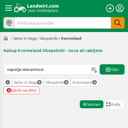
Prebrskaj ponudbe
/
Setev In Nega
/
Okopalniki
/
Kverneland
Nakup Kverneland Okopalniki - novo ali rabljeno
Tako je razvrščeno na Landwirt.com
Filtri
x
x
x
x
Setev In Nega
Okopalniki
Kverneland
x
Izbriši vse filtre
Seznam
Mreža