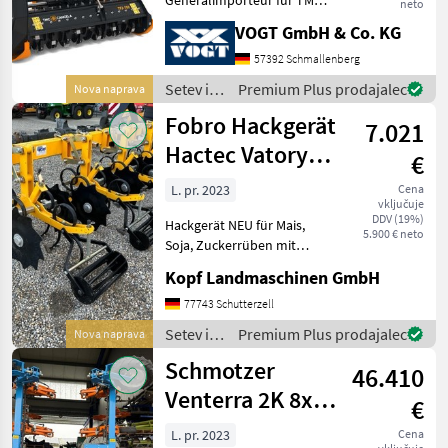
neto
CANCELA in Deutschland &
VOGT GmbH & Co. KG
Österreich = Große Auswahl
an TMC Forstmulchern,
57392 Schmallenberg
Forstfräsen &
Setev in
Premium Plus prodajalec
Nova naprava
Steinbrechern für Schlep
nega /
Fobro Hackgerät
7.021
TMC
Cancela
Hactec Vatory
€
NEU 4 / 5 / 6 / 7
L. pr. 2023
Cena
vključuje
DDV (19%)
Hackgerät NEU für Mais,
5.900 € neto
Soja, Zuckerrüben mit
Schutzscheiben NEU (Int.
Kopf Landmaschinen GmbH
Nr. 13576) 4-reihig, 5-reihig,
6-reihig, und 7-reihig
77743 Schutterzell
möglich Elemente
Setev in
Premium Plus prodajalec
Nova naprava
Parallelogramm, jedes
nega /
Schmotzer
46.410
Fobro
Venterra 2K 8x75
€
KPP-LSC AV5
L. pr. 2023
Cena