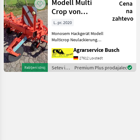
Modell Multi
Cena
Monosem
Crop von
na
zahtevo
Monosem in
L. pr. 2020
Neulack 6 Reihi
Monosem Hackgerät Modell
Multicrop Neulackierung
Neulack mit Grundierung
Agrarservice Busch
zur Erhaltung der
Werthaltigkeit 6 reihig 75cm
27612 Loxstedt
Reihenabstand variabel
Setev in
Premium Plus prodajalec
Rabljeni stroj
einstellbar Sämtli
nega /
Monosem