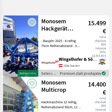
Natančnejše
iskanje
Monosem
15.499
Kategorija
Država
Filtri
4
Hackgerät
€
MULTICROP
Cena
Prikaži 8
TRENUTNA
- Baujahr 2025 - 4-reihig
Ponastavi
vključuje
4x75cm
POT
rezultatov
DDV
75cm Reihenabstand - 3
(stopnja
Kmetijska
Elemente mit 5 Zinken - 2
20%)
tehnika
Elemente mit 3 Zinken - 4
12.915,83 €
Wingelhofer & Söhne GmbH
neto
Setev
Stk.
In
Pflanzenschutzscheiben - 4
2084 Starrein
Nega
Stk. Fingerhacke
Setev in
Premium zlati prodajalec
Rabljeni stroj
Okopalniki
Frontanbau
nega /
Monosem
14.400
Monosem
Monosem
Multicrop
€
IZBERITE
KATEGORIJO
Cena
Hackmaschine 12 reihig,
vključuje
DDV
Monosem
Reihenabstand 50cm, 11
(stopnja
Elemente mit 3 Zinken, 2