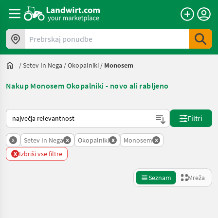
Prebrskaj ponudbe
/
Setev In Nega
/
Okopalniki
/
Monosem
Nakup Monosem Okopalniki - novo ali rabljeno
Tako je razvrščeno na Landwirt.com
Filtri
x
x
x
x
Setev In Nega
Okopalniki
Monosem
x
Izbriši vse filtre
Seznam
Mreža