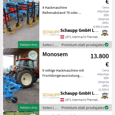
€
4 Hackmaschine
Cena
vključuje
Reihenabstand 70 oder
DDV
75cm,
(stopnja
Pflanzenschutzscheiben,
20%)
4.900 € neto
Fingerhacke, Zusäztliche
Schaupp GmbH Landtechnik
Belastungsfedern, Osnovni
2571 Altenmarkt-Thenneberg
okvir: Trdna stran, Vrstice:
4-redni Setev in ne
Setev in
Premium zlati prodajalec
Rabljeni stroj
nega /
Monosem
13.800
Monosem
€
9 reihige Hackmaschine mit
Cena
vključuje
Frontdüngerausrüstung
DDV
mit Steigrohr und 9 fach
(stopnja
Verteiler kopf, ohne
20%)
11.500 €
Fronttank, 2
Schaupp GmbH Landtechnik
neto
Führungsscheiben,
2571 Altenmarkt-Thenneberg
Hackelemente mit
Federzinken, Mehrpr
Setev in
Premium zlati prodajalec
Rabljeni stroj
nega /