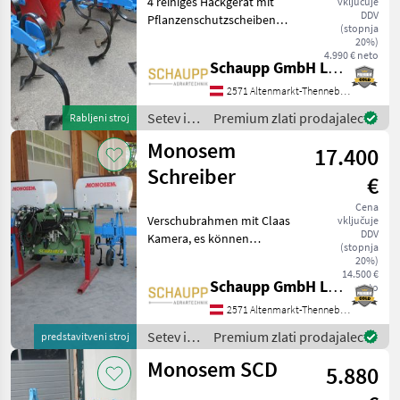
4 reihiges Hackgerät mit
vključuje
DDV
Pflanzenschutzscheiben
(stopnja
aufklappbar, 3 Element mit
20%)
5 Zinken, 2 Elemente außen
4.990 € neto
Schaupp GmbH Landtechnik
mit 3 Zinken, Zusätzliche
Belastungsfedern für
2571 Altenmarkt-Thenneberg
besseren Einzug.
Setev in
Premium zlati prodajalec
Rabljeni stroj
nega /
Monosem
17.400
Monosem
Schreiber
€
Cena
Verschubrahmen mit Claas
vključuje
DDV
Kamera, es können
(stopnja
verschiedene Geräte am
20%)
Verschubrahmen montiert
14.500 €
Schaupp GmbH Landtechnik
neto
werden, Gerät ohne
Hackmaschine Setev in
2571 Altenmarkt-Thenneberg
nega Okopalniki
Setev in
Premium zlati prodajalec
predstavitveni stroj
nega /
Monosem SCD
5.880
Monosem