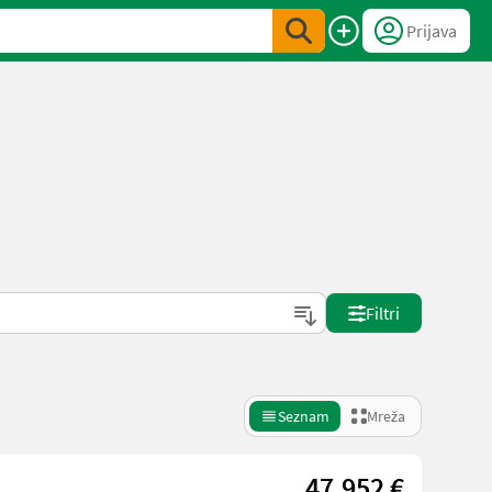
Prijava
Filtri
Seznam
Mreža
47.952 €