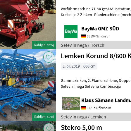
Vorführmaschine 71 ha gesätAusstattung:
Kreisel je 2 Zinken- Planierschiene (mech.
Trapezpackerwalze d 50 cm- Doppelsch
BayWa GMZ SÜD
83104 Schönau
Setev in nega / Horsch
Rabljeni stroj
Lemken Korund 8/600 
L. pr. 2019
600 cm
Gammazinken, 2. Planierschiene, Doppelkrümmler, Beleuchtung
Setev in nega Setvena kombinacija
Klaus Sämann Landma
97215 Uffenheim
Setev in nega / Lemken
Rabljeni stroj
Stekro 5,00 m