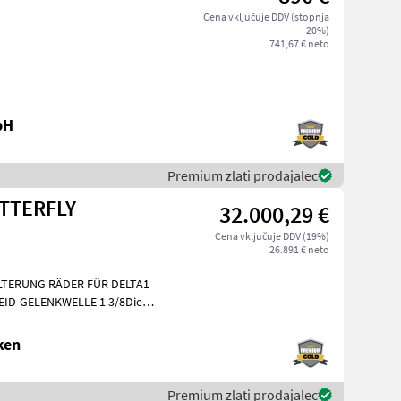
Cena vključuje DDV (stopnja
20%)
741,67 € neto
bH
Premium zlati prodajalec
UTTERFLY
32.000,29 €
Cena vključuje DDV (19%)
26.891 € neto
LTERUNG RÄDER FÜR DELTA1
ID-GELENKWELLE 1 3/8Diese
 am Standort Döbeln! Setev in n
ken
Premium zlati prodajalec