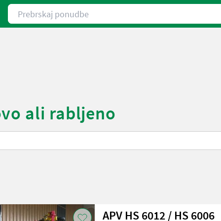
Prebrskaj ponudbe
vo ali rabljeno
APV HS 6012 / HS 6006