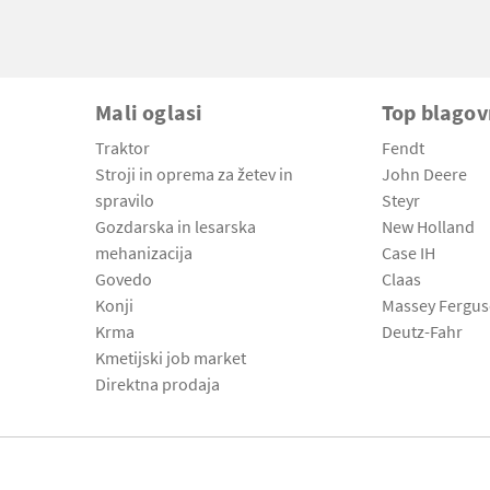
Mali oglasi
Top blago
Traktor
Fendt
Stroji in oprema za žetev in
John Deere
spravilo
Steyr
Gozdarska in lesarska
New Holland
mehanizacija
Case IH
Govedo
Claas
Konji
Massey Fergu
Krma
Deutz-Fahr
Kmetijski job market
Direktna prodaja