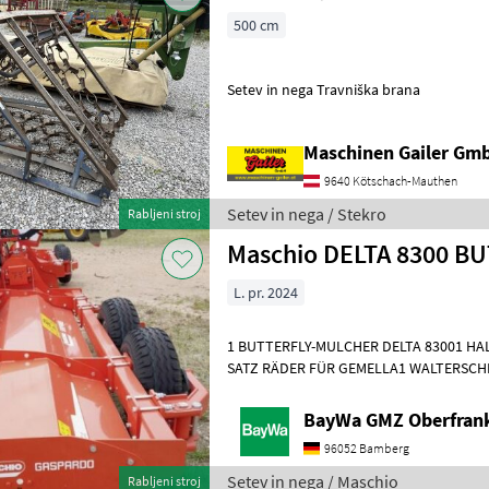
500 cm
Setev in nega Travniška brana
Maschinen Gailer Gm
9640 Kötschach-Mauthen
Setev in nega / Stekro
Rabljeni stroj
Maschio DELTA 8300 B
L. pr. 2024
1 BUTTERFLY-MULCHER DELTA 83001 HA
SATZ RÄDER FÜR GEMELLA1 WALTERSCHE
Maschine steht
BayWa GMZ Oberfran
96052 Bamberg
Setev in nega / Maschio
Rabljeni stroj