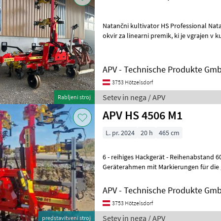
Natančni kultivator HS Professional Natančni kultivator HS vključuje
okvir za linearni premik, ki je vgrajen v kultivator. Vodenje po vrstah
poteka prek kamere CLAA
APV - Technische Produkte Gm
3753 Hötzelsdorf
Setev in nega / APV
Rabljeni stroj
APV HS 4506 M1
L. pr. 2024
20 h
465 cm
6 - reihiges Hackgerät - Reihenabstand 60-80 cm 
Geräterahmen mit Markierungen für die 
Parallelogramme kugelgelagert - Hac
APV - Technische Produkte Gm
3753 Hötzelsdorf
Setev in nega / APV
predstavitveni stroj