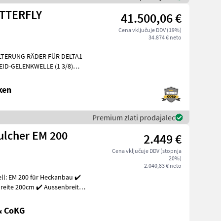
UTTERFLY
41.500,06 €
Cena vključuje DDV (19%)
34.874 € neto
LTERUNG RÄDER FÜR DELTA1
ID-GELENKWELLE (1 3/8)
ken
Premium zlati prodajalec
ulcher EM 200
2.449 €
Cena vključuje DDV (stopnja
20%)
2.040,83 € neto
l: EM 200 für Heckanbau ✔️
breite 200cm ✔️ Aussenbreite
& CoKG