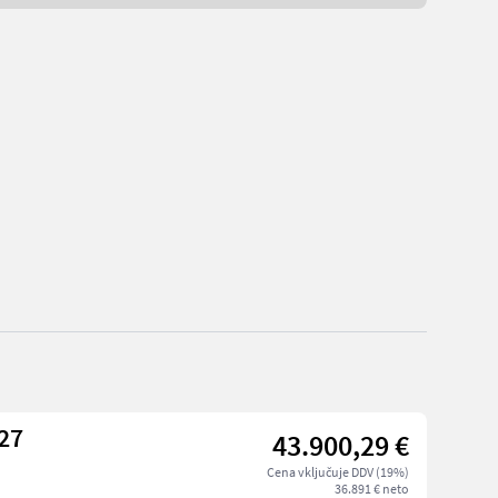
PRESS 3 KR #27
43.900,29 €
Cena vključuje DDV (19%)
36.891 € neto