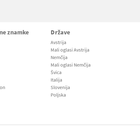
vne znamke
Države
Avstrija
Mali oglasi Avstrija
Nemčija
Mali oglasi Nemčija
Švica
Italija
son
Slovenija
Poljska