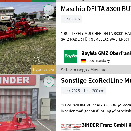
Maschio DELTA 8300 B
L. pr. 2025
1 BUTTERFLY-MULCHER DELTA 83001 HA
SATZ RÄDER FÜR GEMELLA1 WALTERSCHE
Setev in nega Stroj za mulčenje
BayWa GMZ Oberfran
96052 Bamberg
Setev in nega / Maschio
Nova naprava
Sonstige EcoRedLine M
L. pr. 2025
1 h
200 cm
✨ EcoRedLine Mulcher - AKTION ✔️ Model
in serienmäßiger Ausführung ✔️ Arbeits
215cm, ✔️ Universal-Dreipunk
BINDER Franz GmbH 