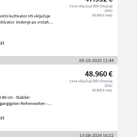
Cena vključuje DDV (stopnja
20%)
39.960 € neto
bH
09-10-2025 11:44
48.960 €
Cena vključuje DDV (stopnja
20%)
40.800 € neto
- Stabiler
gängigsten Reihenweiten -
bH
13-08-2024 16:22