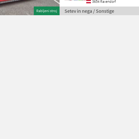
3654 Raxendorf
Setev in nega / Sonstige
Rabljeni stroj