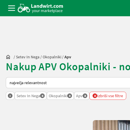
/
Setev In Nega
/
Okopalniki
/
Apv
Nakup APV Okopalniki - no
Tako je razvrščeno na Landwirt.com
x
x
x
x
x
Setev In Nega
Okopalniki
Apv
Izbriši vse filtre