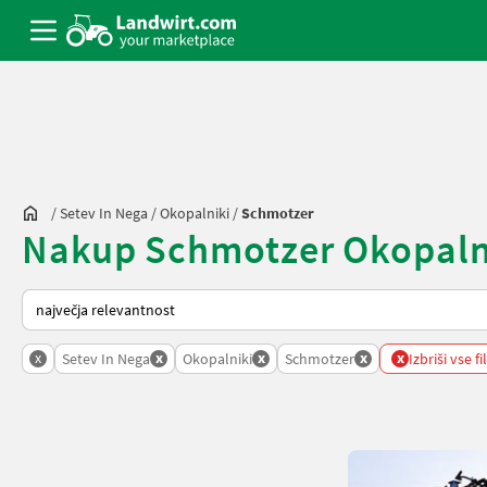
/
Setev In Nega
/
Okopalniki
/
Schmotzer
Nakup Schmotzer Okopalnik
Tako je razvrščeno na Landwirt.com
x
x
x
x
x
Setev In Nega
Okopalniki
Schmotzer
Izbriši vse fi