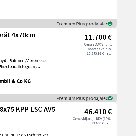
Premium Plus prodajalec
erät 4x70cm
11.700 €
Cena z DDV/stroj iz
posredovalnice
10.353,98 € neto
hmen, Vibromesser
ührungsräd
GmbH & Co KG
Premium Plus prodajalec
 8x75 KPP-LSC AV5
46.410 €
Cena vključuje DDV (19%)
39.000 € neto
r. 17792) Schmotzer