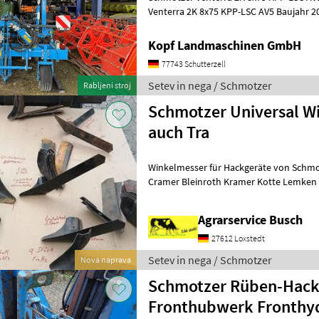
Venterra 2K 8x75 KPP-LSC AV5 Baujahr 20
Parallelverschiebrahmen KPP-LSC be
Kopf Landmaschinen GmbH
77743 Schutterzell
Setev in nega / Schmotzer
Rabljeni stroj
Schmotzer Universal W
auch Tra
Winkelmesser für Hackgeräte von Schmotzer Rau Ventzki Köckerling
Cramer Bleinroth Kramer Kotte Lemken 
rechts&links mit 260mm breite Hack
Agrarservice Busch
27612 Loxstedt
Setev in nega / Schmotzer
Nova naprava
Schmotzer Rüben-Hackg
Fronthubwerk Fronthy