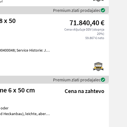
rf
Premium zlati prodajalec
8 x 50
71.840,40 €
Cena vključuje DDV (stopnja
20%)
59.867 € neto
00048; Service Historie: Ja;
rallelogrammmaushub AV5
Premium zlati prodajalec
e 6 x 50 cm
Cena na zahtevo
 oder
au), leichte, aber
sehr stabile Bauweise, Parallelogramm-Element KPP, winke