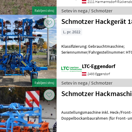
2111 Harmannsdorf-Rückersdo
Setev in nega / Schmotzer
Rabljeni stroj
Schmotzer Hackgerät 1
L. pr. 2022
Klassifizierung: Gebrauchtmaschine;
Seriennummer/Fahrgestellnummer: HT004
Weitere Maschinenmerkmale: Einzelpa
und
LTC-Eggendorf
2493 Eggendorf
Setev in nega / Schmotzer
Rabljeni stroj
Schmotzer Hackmaschin
Ausstellungsmaschine inkl. Heck-/Front-
Doppelbockanbaurahmen (für Front- und Heckanb