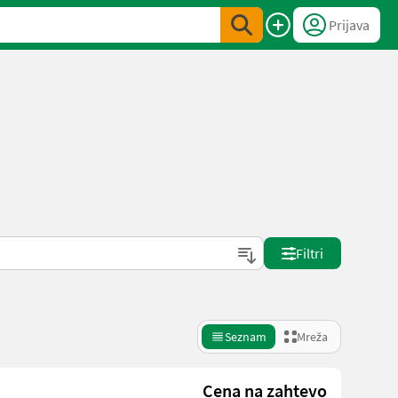
Prijava
Filtri
Seznam
Mreža
Cena na zahtevo