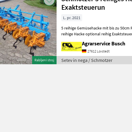
Exaktsteuerun
L. pr. 2021
5 reihige Gemüsehacke mit bis zu 50cm
reihige Hacke optional reihig Exaktsteuerung zum optimalen
Hackerfolg
Agrarservice Busch
27612 Loxstedt
Setev in nega / Schmotzer
Rabljeni stroj