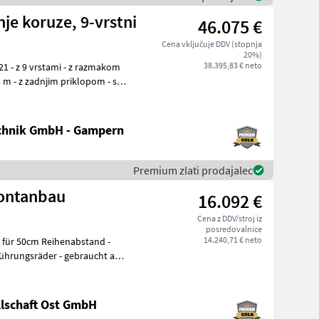
nje koruze, 9-vrstni
46.075 €
Cena vključuje DDV (stopnja
20%)
38.395,83 € neto
chnik GmbH - Gampern
Premium zlati prodajalec
rontanbau
16.092 €
Cena z DDV/stroj iz
posredovalnice
14.240,71 € neto
führungsräder - gebraucht aus
lschaft Ost GmbH