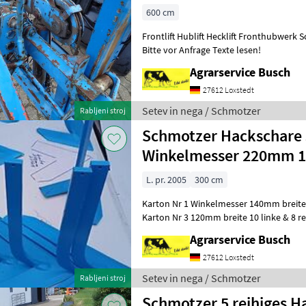
600 cm
Frontlift Hublift Hecklift Fronthubwerk
Bitte vor Anfrage Texte lesen!
Agrarservice Busch
27612 Loxstedt
Setev in nega / Schmotzer
Rabljeni stroj
Schmotzer Hackschare
Winkelmesser 220mm
L. pr. 2005
300 cm
Karton Nr 1 Winkelmesser 140mm breite 5
Karton Nr 3 120mm breite 10 linke & 8 r
Winkelmesser 120mm breite 7 rechte 8 l
Agrarservice Busch
27612 Loxstedt
Setev in nega / Schmotzer
Rabljeni stroj
Schmotzer 5 reihiges H