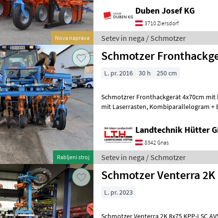
Duben Josef KG
3710 Ziersdorf
Setev in nega / Schmotzer
Nova naprava
Schmotzer Fronthackg
L. pr. 2016
30 h
250 cm
Schmotzrer Fronthackgerät 4x70cm mit hydr. Ra
mit Laserrasten, Kombiparallelogram + Einzelparallelogram,
zusätzliche Häufelschare, Tiefenf
Landtechnik Hütter 
8342 Gnas
Setev in nega / Schmotzer
Rabljeni stroj
Schmotzer Venterra 2K
L. pr. 2023
Schmotzer Venterra 2K 8x75 KPP-LSC AV5 (Int. N