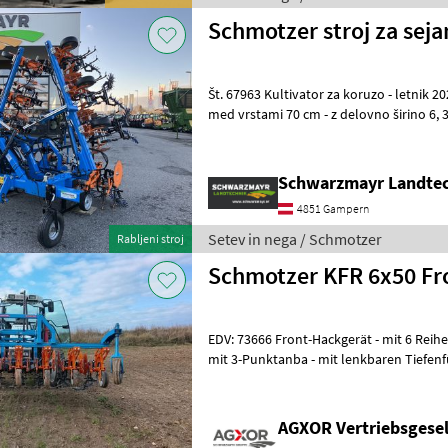
Schmotzer stroj za seja
Št. 67963 Kultivator za koruzo - letnik 2021 - z 9 vrstami - z razmakom
med vrstami 70 cm - z delovno širino 6, 3 m - z zadnjim priklopom - s
paralelnim premikl
Schwarzmayr Landte
4851 Gampern
Setev in nega / Schmotzer
Rabljeni stroj
Schmotzer KFR 6x50 F
EDV: 73666 Front-Hackgerät - mit 6 Reihe für 50cm Reihenabstand -
mit 3-Punktanba - mit lenkbaren Tiefen
Vermittlung mit 13% MwSt
AGXOR Vertriebsgesel