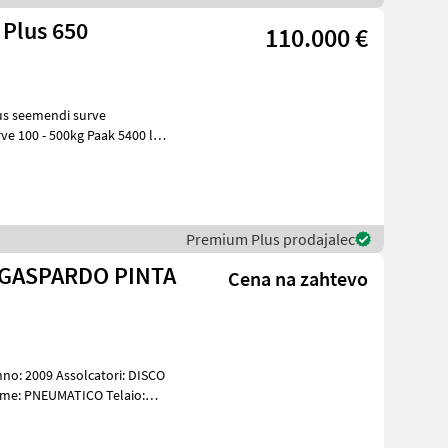
 Plus 650
110.000 €
us seemendi surve
e 100 - 500kg Paak 5400 l
us120l Külviku ju
Premium Plus prodajalec
 GASPARDO PINTA
Cena na zahtevo
no: 2009 Assolcatori: DISCO
seme: PNEUMATICO Telaio: