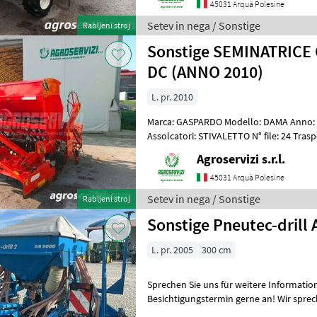
45031 Arquà Polesine
Setev in nega / Sonstige
Rabljeni stroj
Sonstige SEMINATRIC
DC (ANNO 2010)
L. pr. 2010
Marca: GASPARDO Modello: DAMA Anno: 2
Assolcatori: STIVALETTO N° file: 24 Tra
Telaio: FISSO Larghezza di lavoro: 3 MT
Agroservizi s.r.l.
45031 Arquà Polesine
Setev in nega / Sonstige
Rabljeni stroj
Sonstige Pneutec-drill 
L. pr. 2005
300 cm
Sprechen Sie uns für weitere Informatio
Besichtigungstermin gerne an! Wir sprechen Deutsch! We speak
English! Мы говорим по-р