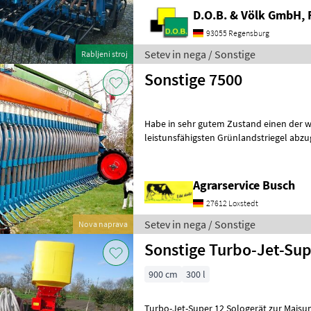
D.O.B. & Völk GmbH, 
93055 Regensburg
Setev in nega / Sonstige
Rabljeni stroj
Sonstige 7500
Habe in sehr gutem Zustand einen der 
leistunsfähigsten Grünlandstriegel abzug
Arbeitsbreite, mit Pneumatiksägerät. I
Agrarservice Busch
27612 Loxstedt
Setev in nega / Sonstige
Nova naprava
Sonstige Turbo-Jet-Sup
900 cm
300 l
Turbo-Jet-Super 12 Sologerät zur Maisun