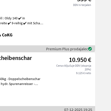
DDV ni terjalen
ite ✔️ 9-reihig ✔️ mit Schar-
& CoKG
Premium Plus prodajalec
cheibenschar
10.950 €
Cena vključuje DDV (stopnja
20%)
9.125 € neto
1050kg - Doppelscheibenschar
 hydr. Spurenanreisser -
07-12-2025 19:25