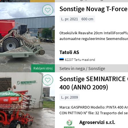
Sonstige Novag T-Force
L. pr. 2021
600 cm
Otsekülvik Reavahe 20cm IntelliForcePl
automaatne reguleerimine Seemendisurv
Peenseemnekastid 2tk, mahutav
Tatoli AS
62207 Tartu maakond
Setev in nega / Sonstige
Rabljeni stroj
Sonstige SEMINATRICE
400 (ANNO 2009)
L. pr. 2009
Marca: GASPARDO Modello: PINTA 400 An
CON PATTINO N° file: 32 Trasporto del 
PIEGHEVOLE Segnafile: SI Condizioni:
Agroservizi s.r.l.