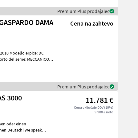
Premium Plus prodajalec
E GASPARDO DAMA
Cena na zahtevo
010 Modello erpice: DC
sporto del seme: MECCANICO
Premium Plus prodajalec
AS 3000
11.781 €
Cena vključuje DDV (19%)
9.900 € neto
nen oder einen
усски! Der Preis ist fü