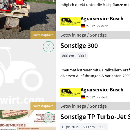
möglich direkt unter die Maispflanze mit
Grünlandstriegel Ackerwalze Ackerstrie
Agrarservice Busch
27612 Loxstedt
Setev in nega / Sonstige
Nova naprava
Sonstige 300
800 cm
300 l
Pneumatikstreuer mit 8 Pralltellern Kraf
diversen Ausführungen & Varianten 2000
Infoseite & weitere Details Setev in
Agrarservice Busch
27612 Loxstedt
Setev in nega / Sonstige
Nova naprava
Sonstige TP Turbo-Jet 
L. pr. 2019
600 cm
300 l