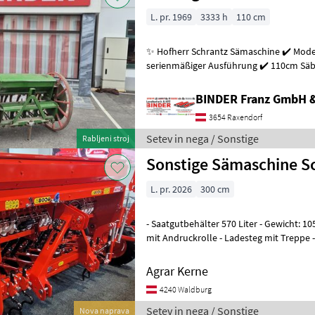
L. pr. 1969
3333 h
110 cm
✨ Hofherr Schrantz Sämaschine ✔️ Modell : Oldy 140 ✔️ in
serienmäßiger Ausführung ✔️ 110cm Säbre
Beschwerungsgewichten ✔️ Dreipunk
BINDER Franz GmbH 
3654 Raxendorf
Setev in nega / Sonstige
Rabljeni stroj
Sonstige Sämaschine S
L. pr. 2026
300 cm
- Saatgutbehälter 570 Liter - Gewicht: 
mit Andruckrolle - Ladesteg mit Treppe -
Beleuchtung - Computer für
Agrar Kerne
4240 Waldburg
Setev in nega / Sonstige
Nova naprava