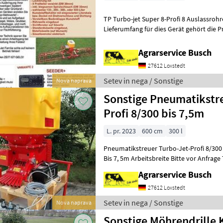
TP Turbo-jet Super 8-Profi 8 Auslassr
Lieferumfang für dies Gerät gehört die Profisteue
unter 04208 2558 Setev in nega Sejal
Agrarservice Busch
27612 Loxstedt
Setev in nega / Sonstige
Nova naprava
Sonstige Pneumatikstr
Profi 8/300 bis 7,5m
L. pr. 2023
600 cm
300 l
Pneumatikstreuer Turbo-Jet-Profi 8/300
Bis 7, 5m Arbeitsbreite Bitte vor Anfrage
Agrarservice Busch
27612 Loxstedt
Setev in nega / Sonstige
Nova naprava
Sonstige Möhrendrille 