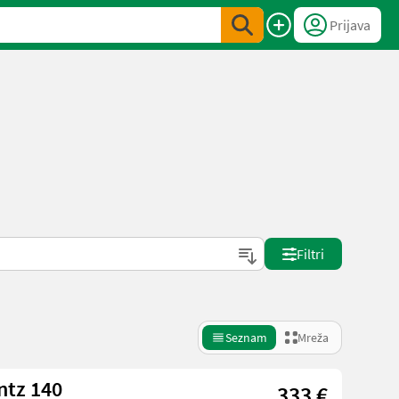
Prijava
Filtri
Seznam
Mreža
ntz 140
333 €