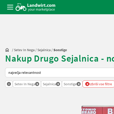
/
Setev In Nega
/
Sejalnica
/
Sonstige
Nakup Drugo Sejalnica - no
Tako je razvrščeno na Landwirt.com
x
x
x
x
x
Setev In Nega
Sejalnica
Sonstige
Izbriši vse filtre