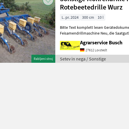
Rotebeetedrille Wurz
L. pr. 2024
300 cm
10 l
Bitte Text komplett lesen Gerätedokume
Feisamendrillmaschine Neu, die Saatgutbeize & Maissatgutbeizmittel
sehr gute Wirksamkeit gegen Vogel
Agrarservice Busch
27612 Loxstedt
Setev in nega / Sonstige
Rabljeni stroj