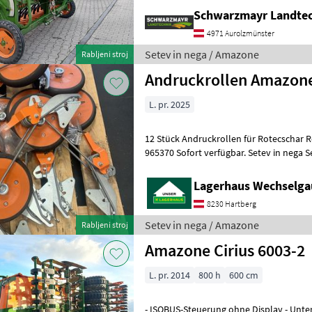
Schwarzmayr Landtec
4971 Aurolzmünster
Setev in nega / Amazone
Rabljeni stroj
Andruckrollen Amazon
L. pr. 2025
12 Stück Andruckrollen für Rotecschar 
965370 Sofort verfügbar. Setev i
Lagerhaus Wechselgau
8230 Hartberg
Setev in nega / Amazone
Rabljeni stroj
Amazone Cirius 6003-2
L. pr. 2014
800 h
600 cm
- ISOBUS-Steuerung ohne Display - Unt