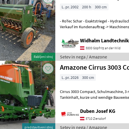
L. pr. 2002
200 h
300 cm
- RoTec Schar - Exaktstriegel - Hydraul
Verkauf im Kundenauftrag -> Maschinens
konvencionalno, enokolutni le
Widhalm Landtechni
3800 Göpfritz an der Wild
Setev in nega / Amazone
Rabljeni stroj
Amazone Cirrus 3003 
L. pr. 2026
300 cm
Cirrus 3003 Compact, Schulmaschine, 3 m Arbeitsbreite, 3000 Liter
Tankinhalt, kurze und wendige Bauweise, inkl. Matrix-Reifensatz, 24 x
RoTec-Doppelscheibenschar mit
Duben Josef KG
3710 Ziersdorf
Setev in nega / Amazone
predstavitveni stroj