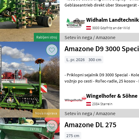
Gebläseantrieb direkt über Steuergerät -
Rotoren - Striegel hinter Säscheiben
Widhalm Landtechni
3800 Göpfritz an der Wild
Setev in nega / Amazone
Rabljeni stroj
Amazone D9 3000 Speci
L. pr. 2026
300 cm
- Priklopni sejalnik D9 3000 Special - Kol
vožnjo po cesti - RoTec-radle, 25 kosov - Ročno nastavljanje pritiska
radla - Disk za nadzor
Wingelhofer & Söhn
2084 Starrein
Setev in nega / Amazone
Nova naprava
Amazone DL 275
275 cm