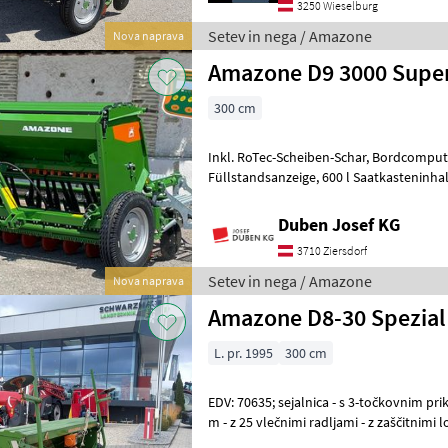
3250 Wieselburg
Setev in nega / Amazone
Nova naprava
Amazone D9 3000 Supe
300 cm
Inkl. RoTec-Scheiben-Schar, Bordcomputer Amalog mit elektrischer
Füllstandsanzeige, 600 l Saatkasteninhalt, Ladesteg mit Handlauf,
Variogetriebe, Control-Säräder ink
Duben Josef KG
3710 Ziersdorf
Setev in nega / Amazone
Nova naprava
Amazone D8-30 Spezial
L. pr. 1995
300 cm
EDV: 70635; sejalnica - s 3-točkovnim pri
m - z 25 vlečnimi radljami - z zaščitnimi 
brezstopenjskim menj