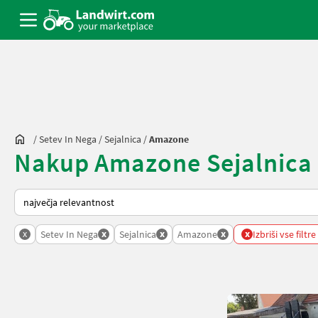
/
Setev In Nega
/
Sejalnica
/
Amazone
Nakup Amazone Sejalnica -
Tako je razvrščeno na Landwirt.com
x
x
x
x
x
Setev In Nega
Sejalnica
Amazone
Izbriši vse filtre