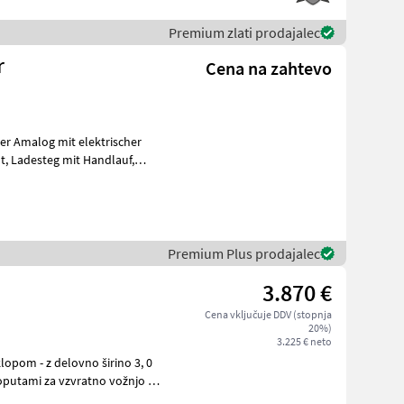
Premium zlati prodajalec
r
Cena na zahtevo
Premium Plus prodajalec
3.870 €
Cena vključuje DDV (stopnja
20%)
3.225 € neto
klopom - z delovno širino 3, 0
loputami za vzvratno vožnjo - s