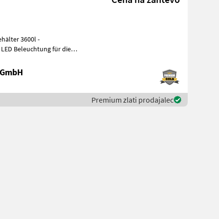
älter 3600l -
- LED Beleuchtung für die
esko
e GmbH
Premium zlati prodajalec