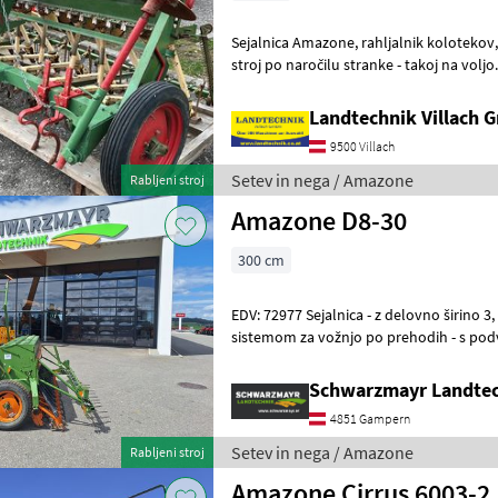
Sejalnica Amazone, rahljalnik kolotekov, delovna širina 275 cm, hobi
stroj po naročilu stranke - takoj na voljo. Če imate dodatna vprašanja
vam bodo naši strokov
Landtechnik Villach
9500 Villach
Setev in nega / Amazone
Rabljeni stroj
Amazone D8-30
300 cm
EDV: 72977 Sejalnica - z delovno širino 3, 0 m - z 25 vlečnimi radljami - s
sistemom za vožnjo po prehodih - s podv
rezervoarjem za seme - s k
Schwarzmayr Landte
4851 Gampern
Setev in nega / Amazone
Rabljeni stroj
Amazone Cirrus 6003-2