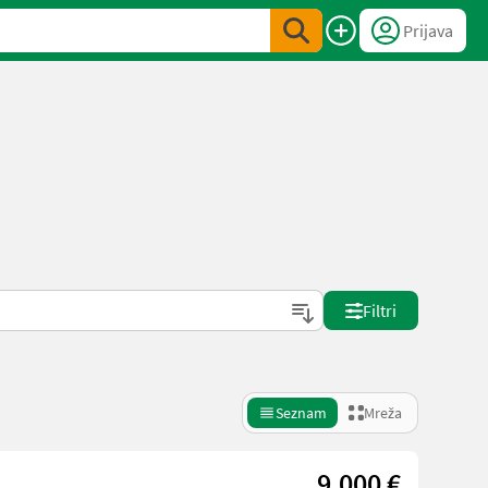
Prijava
Filtri
Seznam
Mreža
9.000 €