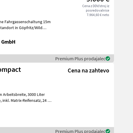
Cena z DDV/stroj iz
posredovalnice
7.964,60 € neto
ische Fahrgassenschaltung 15m
tandort in Göpfritz/Wild
k GmbH
Premium Plus prodajalec
Compact
Cena na zahtevo
Premium Plus prodajalec