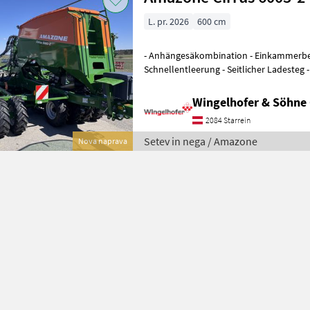
L. pr. 2026
600 cm
- Anhängesäkombination - Einkammerbeh
Schnellentleerung - Seitlicher Ladesteg 
Straßenfahrt - Fahrwerksschwinge - Tel
Wingelhofer & Söhn
2084 Starrein
Setev in nega / Amazone
Nova naprava