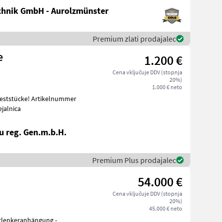
hnik GmbH - Aurolzmünster
Premium zlati prodajalec
e
1.200 €
Cena vključuje DDV (stopnja
20%)
1.000 € neto
Reststücke! Artikelnummer
n nega Sejalnica
 reg. Gen.m.b.H.
Premium Plus prodajalec
54.000 €
Cena vključuje DDV (stopnja
20%)
45.000 € neto
erlenkeranhängung -