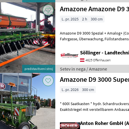
Amazone Amazone D9 3
L. pr. 2025
2 h
300 cm
Amazone D9 3000 Spezial + Amalog+ (Computer für Hektarzähler,
Fahrgasse, Überwachung, Füllstandsensor) + Exaktstriegel + 21 Reihen
RoTeC-Scharen (14, 3cm Reihenab
Söllinger - Landtech
4625 Offenhausen
Setev in nega / Amazone
predstavitveni stroj
Amazone D9 3000 Supe
L. pr. 2026
300 cm
* 600l Saatkasten * hydr. Schardruckvers
Exaktstriegel mit verstellbarem Anbausa
Amalog Terminal * Beleu
Anton Roher GmbH (A