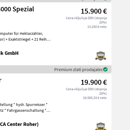
000 Spezial
15.900 €
Cena vključuje DDV (stopnja
20%)
13.250 € neto
nik GmbH
Premium zlati prodajalec
r
19.900 €
Cena vključuje DDV (stopnja
20%)
16.583,33 € neto
tellung * hydr. Spurreisser *
tz * Fahrgassenschaltung *
CA Center Roher)