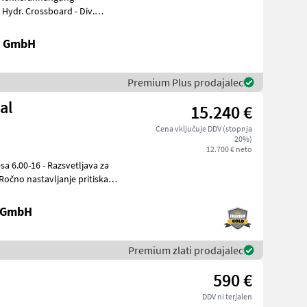
 Hydr. Crossboard - Div.
k GmbH
Premium Plus prodajalec
al
15.240 €
Cena vključuje DDV (stopnja
20%)
12.700 € neto
esa 6.00-16 - Razsvetljava za
e GmbH
Premium zlati prodajalec
590 €
DDV ni terjalen