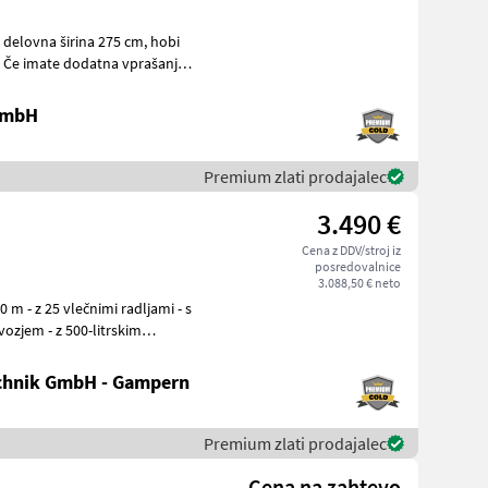
,
 GmbH
Premium zlati prodajalec
3.490 €
Cena z DDV/stroj iz
posredovalnice
3.088,50 € neto
ozjem - z 500-litrskim
chnik GmbH - Gampern
Premium zlati prodajalec
Cena na zahtevo