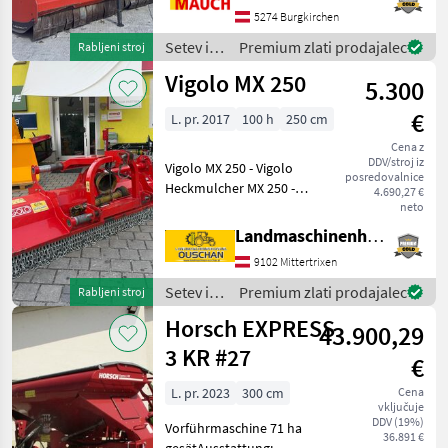
hidravlično stransko
5274 Burgkirchen
premikanje - dodatno
Setev in
Premium zlati prodajalec
Rabljeni stroj
nasprotno rezilo -
nega /
Vigolo MX 250
5.300
Vigolo
€
L. pr. 2017
100 h
250 cm
Cena z
DDV/stroj iz
Vigolo MX 250 - Vigolo
posredovalnice
Heckmulcher MX 250 -
4.690,27 €
Kettenvorhang -
neto
Hydraulischer
Landmaschinenhandel Ouschan Anton
Seitenverschub -
9102 Mittertrixen
Bodenstützwalze -
Freilaufgetriebe -
Setev in
Premium zlati prodajalec
Rabljeni stroj
Gleitkuven aus Hardox -
nega /
Horsch EXPRESS
Arbe
43.900,29
Vigolo
3 KR #27
€
L. pr. 2023
300 cm
Cena
vključuje
DDV (19%)
Vorführmaschine 71 ha
36.891 €
gesätAusstattung:-