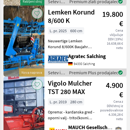
Setev in
Premium zlati prodajalec
Rabljeni stroj
Verfügung!Maschio
nega /
Lemken Korund
19.800
Maschio
8/600 K
€
L. pr. 2025
600 cm
Cena
vključuje
DDV (19%)
Neuwertige Lemken
16.638,66 €
Korund 8/600K Baujahr
neto
2025 Modelljahr 2026
Agratec Salching
Neuwertiger Zustand!!!
Achtung! Maschine steht
94330 Salching
beim Kunden! Setev in nega
Setev in
Premium Plus prodajalec
Nova naprava
Setvena kombinacija
nega /
Vigolo Mulcher
4.900
Lemken
TST 280 MAX
€
L. pr. 2019
280 cm
Cena z
DDV/stroj iz
posredovalnice
Oprema: - kardanska gred -
4.336,28 €
oporni valj - tritočkovni
neto
priklop - priklop na zadnji
MAUCH Gesellschaft m.b.H. & Co.KG
del - dvojno ohišje -