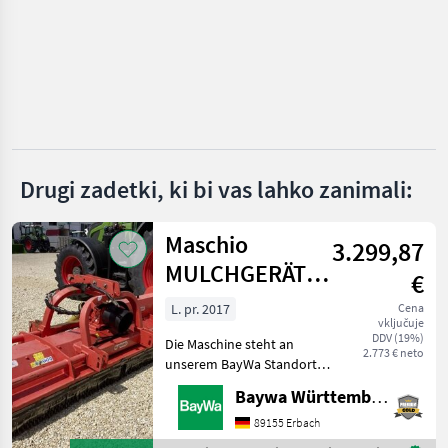
Einböck
Schmotzer
Sasform
Hatzenbichler
Drugi zadetki, ki bi vas lahko zanimali:
Kongskilde
Maschio
Prikaži
3.299,87
vse
MULCHGERÄT
€
(35)
BISONTE 280
L. pr. 2017
Cena
MARKETPLACE
vključuje
"AB"
DDV (19%)
Die Maschine steht an
Ponudbe
Mali
2.773 € neto
unserem BayWa Standort in
Marketplace
trgovcev
oglasi
DE-73527 Herlikofen.Gerne
Baywa Württemberg
steht Ihnen Herr Rössler
unter Tel.: 0151 1610 3908
89155 Erbach
für Ihre Anfrage zur