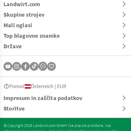
Landwirt.com
Skupine strojev
Mali oglasi
Top blagovne znamke
Države
Pomoč
Österreich | EUR
Impresum in zaščita podatkov
Storitve
© Copyright 2026 Landwirt.com GmbH Vse pravice pridržane. Vse