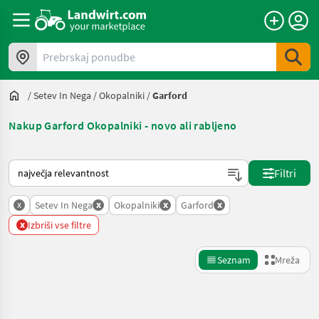
Prebrskaj ponudbe
/
Setev In Nega
/
Okopalniki
/
Garford
Nakup Garford Okopalniki - novo ali rabljeno
Tako je razvrščeno na Landwirt.com
Filtri
x
x
x
x
Setev In Nega
Okopalniki
Garford
x
Izbriši vse filtre
Seznam
Mreža