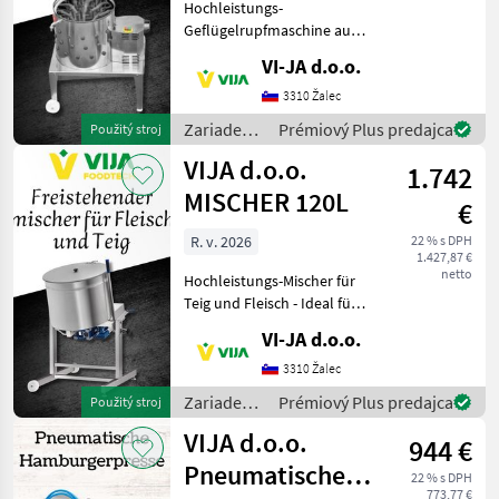
Hochleistungs-
Geflügelrupfmaschine aus
Edelstahl Diese
VI-JA d.o.o.
Geflügelrupfmaschine aus
rostfreiem Material spart
3310 Žalec
wertvolle Zeit beim Rupfen
Zariadenia
Prémiový Plus predajca
Použitý stroj
großer Mengen Geflügel.
potravinárskeho
VIJA d.o.o.
Mit e
1.742
priemyslu
/ VIJA
MISCHER 120L
€
d.o.o.
R. v. 2026
22 % s DPH
1.427,87 €
netto
Hochleistungs-Mischer für
Teig und Fleisch - Ideal für
jeden Bedarf! Entdecken Sie
VI-JA d.o.o.
unsere hochwertigen frei
stehenden Mischer, perfekt
3310 Žalec
geeignet für die profession
Zariadenia
Prémiový Plus predajca
Použitý stroj
potravinárskeho
VIJA d.o.o.
944 €
priemyslu
/ VIJA
Pneumatische
22 % s DPH
d.o.o.
773,77 €