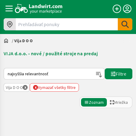
Prehľadávať ponuky
/
Vija D O O
VIJA d.o.o. - nové / použité stroje na predaj
Takto sa vykonáva triedenie na Landwirt.com
Filtre
x
x
Vija D O O
Vymazať všetky filtre
Zoznam
Mriežka
Spresniť