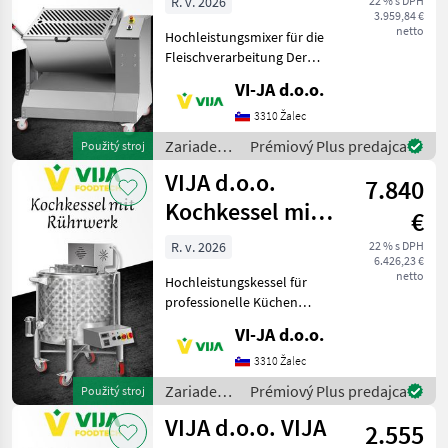
R. v. 2026
22 % s DPH
3.959,84 €
netto
Hochleistungsmixer für die
Fleischverarbeitung Der
Mixer ist vollständig aus
VI-JA d.o.o.
rostfreiem Material
hergestellt und dadurch
3310 Žalec
besonders langlebig und
Zariadenia
Prémiový Plus predajca
Použitý stroj
hygienisch. Dank se
potravinárskeho
VIJA d.o.o.
7.840
priemyslu
/ VIJA
Kochkessel mit
€
d.o.o.
Rührwerk
R. v. 2026
22 % s DPH
6.426,23 €
netto
Hochleistungskessel für
professionelle Küchen
Entdecken Sie den
VI-JA d.o.o.
vielseitigen
Hochleistungskessel,
3310 Žalec
perfekt geeignet für eine
Zariadenia
Prémiový Plus predajca
Použitý stroj
Vielzahl an
potravinárskeho
VIJA d.o.o. VIJA
Zubereitungsarten. Ob für
2.555
priemyslu