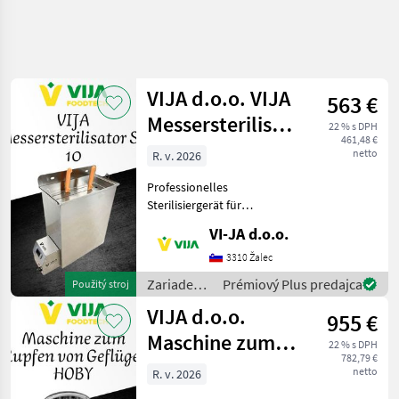
VIJA d.o.o. VIJA
563 €
Messersterilisator
22 % s DPH
461,48 €
SN 10
netto
R. v. 2026
Professionelles
Sterilisiergerät für
Fleischverarbeitungsmesser
VI-JA d.o.o.
Zum Verkauf steht ein
hochwertiges
3310 Žalec
Sterilisiergerät, das speziell
Zariadenia
Prémiový Plus predajca
Použitý stroj
für die Sterilisation von
potravinárskeho
VIJA d.o.o.
Fleisc
955 €
priemyslu
/ VIJA
Maschine zum
22 % s DPH
d.o.o.
782,79 €
Rupfen von
netto
R. v. 2026
Geflügel HOBY