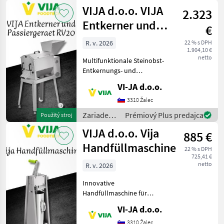
potravinárskeho
VIJA d.o.o. VIJA
Unt
2.323
priemyslu
/ VIJA
Entkerner und
€
d.o.o.
Passiergeraet
R. v. 2026
22 % s DPH
1.904,10 €
RV20
netto
Multifunktionale Steinobst-
Entkernungs- und
Püriermaschine Diese
VI-JA d.o.o.
vielseitige Maschine ist ideal
für die
3310 Žalec
Lebensmittelverarbeitung
Zariadenia
Prémiový Plus predajca
Použitý stroj
von Steinobst wie
potravinárskeho
VIJA d.o.o. Vija
Pflaumen, Kirsc
885 €
priemyslu
/ VIJA
Handfüllmaschine
22 % s DPH
d.o.o.
725,41 €
netto
R. v. 2026
Innovative
Handfüllmaschine für
vielseitige Anwendungen
VI-JA d.o.o.
Ideal für Metzgereien,
Bauernhöfe und den
3310 Žalec