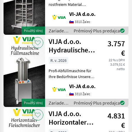
rostfreiem Material
Entdecken Sie unseren
VI-JA d.o.o.
hochwertigen
Geflügeltropfständer,
3310 Žalec
hergestellt aus rostfreiem
Zariadenia
Prémiový Plus predajca
Použitý stroj
Material für maximale
potravinárskeho
VIJA d.o.o.
Langlebigke
3.757
priemyslu
/ VIJA
Hydraulische
€
d.o.o.
Füllmaschine
R. v. 2026
22 % s DPH
3.079,51 €
netto
Profi-Abfüllmaschine für
Ihre Bedürfnisse Unsere
Profi-Abfüllmaschine ist die
VI-JA d.o.o.
ideale Lösung für alle, die
eine zuverlässige und
3310 Žalec
langlebige Maschine für den
Zariadenia
Prémiový Plus predajca
Použitý stroj
profes
potravinárskeho
VIJA d.o.o.
4.831
priemyslu
/ VIJA
Horizontaler
€
d.o.o.
Fleischmischer