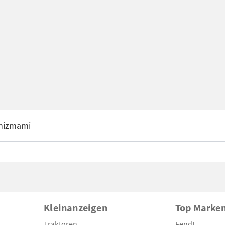
nizmami
Kleinanzeigen
Top Marke
Traktoren
Fendt