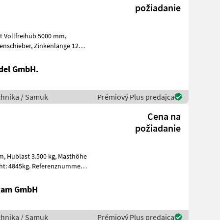
požiadanie
del GmbH.
chnika / Samuk
Prémiový Plus predajca
Cena na
požiadanie
höhe
igam GmbH
chnika / Samuk
Prémiový Plus predajca