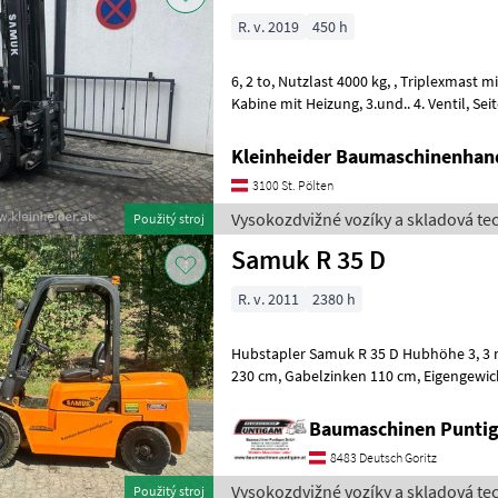
R. v. 2019
450 h
6, 2 to, Nutzlast 4000 kg, , Triplexmast mit Vollfreihub 5000 mm,
Kabine mit Heizung, 3.und.. 4. Ventil, Seitenschieber, Zinkenlänge 1200
mm, Vollgummireifen Vysokoz
Kleinheider Baumaschinenhan
3100 St. Pölten
Vysokozdvižné vozíky a skladová te
Použitý stroj
Samuk R 35 D
R. v. 2011
2380 h
Hubstapler Samuk R 35 D Hubhöhe 3, 3 m, Hublast 3.500 kg, Mast
230 cm, Gabelzinken 110 cm, Eigengewicht: 4845kg. Referenznummer:
4530 Baumaschinen Puntigam Gmb
Baumaschinen Punt
8483 Deutsch Goritz
Vysokozdvižné vozíky a skladová te
Použitý stroj