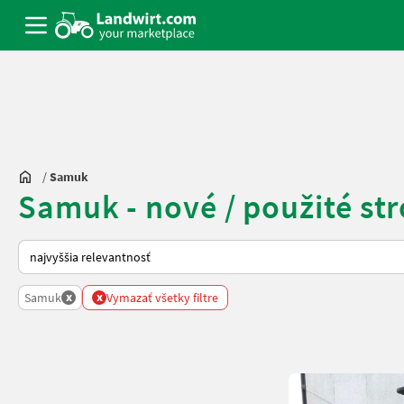
/
Samuk
Samuk - nové / použité str
Takto sa vykonáva triedenie na Landwirt.com
x
x
Samuk
Vymazať všetky filtre