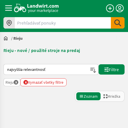
Prehľadávať ponuky
/
Rieju
Rieju - nové / použité stroje na predaj
Takto sa vykonáva triedenie na Landwirt.com
Filtre
x
x
Rieju
Vymazať všetky filtre
Zoznam
Mriežka
Spresniť