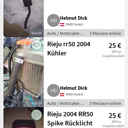
Helmut Dick
8480 Mureck
Auto / Motocykle /
3 Mesiace online
Inzerát
Motorka
Rieju rr50 2004
25 €
Kühler
DPH je
neaplikovateľné
Helmut Dick
8480 Mureck
Auto / Motocykle /
3 Mesiace online
Inzerát
Motorka
Rieju 2004 RR50
25 €
Spike Rücklicht
DPH je
neaplikovateľné