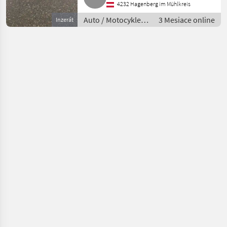
4232 Hagenberg im Mühlkreis
Auto / Motocykle /
3 Mesiace online
Inzerát
Motorka