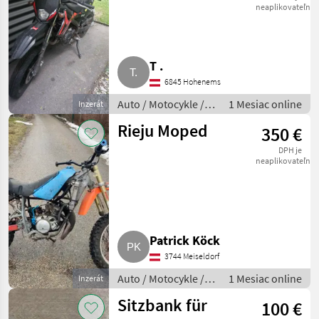
neaplikovateľné
T .
6845 Hohenems
Auto / Motocykle /
1 Mesiac online
Inzerát
Motorka
Rieju Moped
350 €
DPH je
neaplikovateľné
Patrick Köck
3744 Meiseldorf
Auto / Motocykle /
1 Mesiac online
Inzerát
Motorka
Sitzbank für
100 €