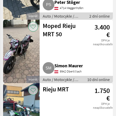
Peter Stöger
4714 Meggenhofen
Auto / Motocykle /
2 dní online
Inzerát
Motorka
Moped Rieju
3.400
MRT 50
€
DPH je
neaplikovateľné
Simon Maurer
9942 Obertilliach
Auto / Motocykle /
10 dní online
Inzerát
Motorka
Rieju MRT
1.750
€
DPH je
neaplikovateľné