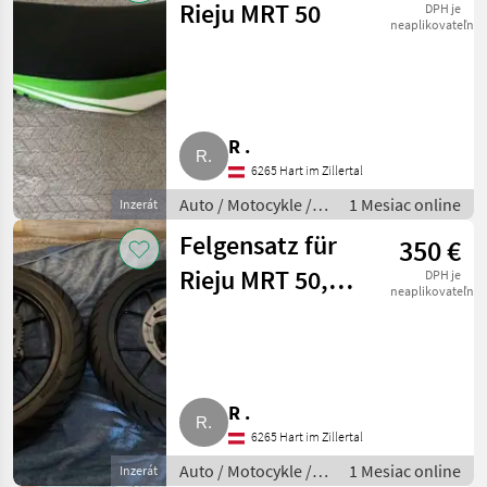
Rieju MRT 50
DPH je
neaplikovateľné
R .
6265 Hart im Zillertal
Auto / Motocykle /
1 Mesiac online
Inzerát
Motorka
Felgensatz für
350 €
Rieju MRT 50,
DPH je
neaplikovateľné
original mit
neuem Gummi
R .
6265 Hart im Zillertal
Auto / Motocykle /
1 Mesiac online
Inzerát