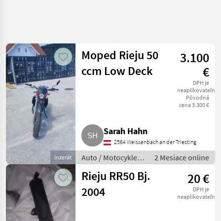
Moped Rieju 50
3.100
ccm Low Deck
€
DPH je
neaplikovateľné
Pôvodná
cena 3.300 €
Sarah Hahn
2564 Weissenbach an der Triesting
Auto / Motocykle /
2 Mesiace online
Inzerát
Motorka
Rieju RR50 Bj.
20 €
2004
DPH je
neaplikovateľné