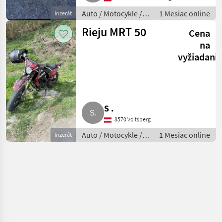
Auto / Motocykle /
1 Mesiac online
Inzerát
Motorka
Rieju MRT 50
Cena
na
vyžiadani
S .
8570 Voitsberg
Auto / Motocykle /
1 Mesiac online
Inzerát
Motorka