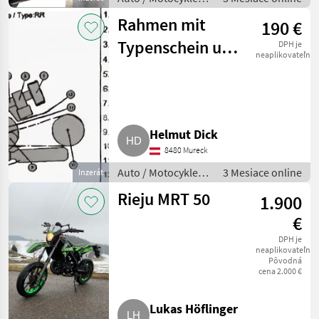
Motorka
Rahmen mit
190 €
Typenschein und
DPH je
neaplikovateľné
Manipulationsaufkleber
Helmut Dick
8480 Mureck
Auto / Motocykle /
3 Mesiace online
Inzerát
Motorka
Rieju MRT 50
1.900
€
DPH je
neaplikovateľné
Pôvodná
cena 2.000 €
Lukas Höflinger