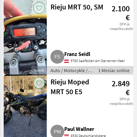
Motorka
Rieju MRT 50, SM
2.100
€
DPH je
neaplikovateľné
Franz Seidl
5760 Saalfelden am Steinernen Meer
Auto / Motocykle /
1 Mesiac online
Inzerát
Motorka
Rieju Moped
2.849
MRT 50 E5
€
DPH je
neaplikovateľné
Paul Wallner
8530 Deutschlandsberg