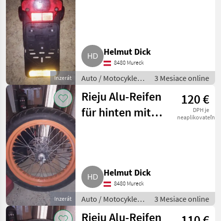
Helmut Dick
8480 Mureck
Auto / Motocykle /
3 Mesiace online
Inzerát
Motorka
Rieju Alu-Reifen
120 €
für hinten mit
DPH je
neaplikovateľné
Zahnrad 17 Zoll
Supermoto
Helmut Dick
8480 Mureck
Auto / Motocykle /
3 Mesiace online
Inzerát
Motorka
Rieju Alu-Reifen
110 €