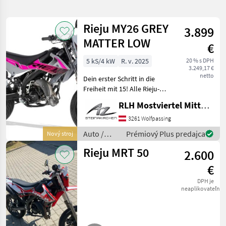
hľadanie
Rieju MY26 GREY
3.899
Kategória
Krajina
Filtre
1
MATTER LOW
€
Zobraziť
5 kS/4 kW
R. v. 2025
20 % s DPH
AKTUÁLNA
Resetovať
21
3.249,17 €
CESTA
netto
výsledkov
Dein erster Schritt in die
Rieju
Freiheit mit 15! Alle Rieju-
Modelle sind lagernd und
RLH Mostviertel Mitte - Standort Steinakirchen
VYBRAŤ
sofort verfügbar! In 2
KATEGÓRIU
verschiedenen Größe
3261 Wolfpassing
erhältlich: LOW: 815 mm
Auto /
Prémiový Plus predajca
Nový stroj
osobné automobily / nákladné automobily / mopedy
21
Standard: 875 mm
Motocykle
Rieju MRT 50
2.600
/ Rieju
MARKETPLACE
€
Ponuky
Drobné
DPH je
Marketplace
predajcov
inzeráty
neaplikovateľné