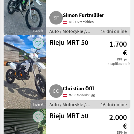
Simon Furtmüller
4121 Altenfelden
Auto / Motocykle /
16 dní online
Inzerát
Motorka
Rieju MRT 50
1.700
€
DPH je
neaplikovateľné
Christian Öffl
8763 Möderbrugg
Auto / Motocykle /
16 dní online
Inzerát
Motorka
Rieju MRT 50
2.000
€
DPH je