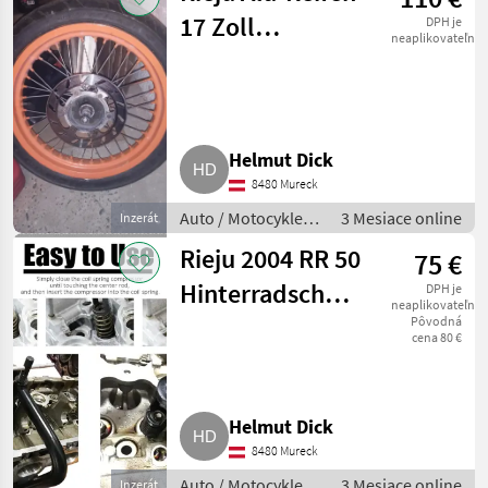
17 Zoll
DPH je
neaplikovateľné
Supermoto
Helmut Dick
8480 Mureck
Auto / Motocykle /
3 Mesiace online
Inzerát
Motorka
Rieju 2004 RR 50
75 €
Hinterradschwinge
DPH je
neaplikovateľné
mit Federbein
Pôvodná
cena 80 €
Helmut Dick
8480 Mureck
Auto / Motocykle /
3 Mesiace online
Inzerát