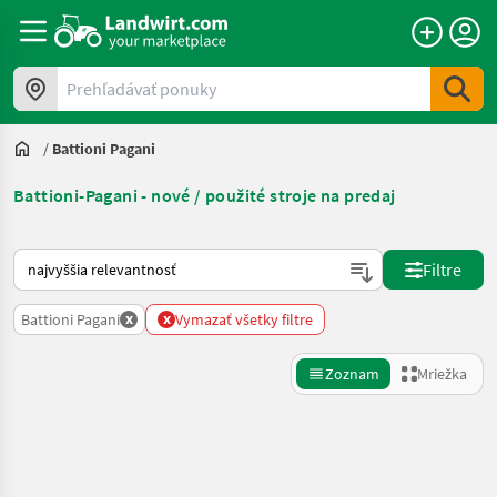
Prehľadávať ponuky
/
Battioni Pagani
Battioni-Pagani - nové / použité stroje na predaj
Takto sa vykonáva triedenie na Landwirt.com
Filtre
x
x
Battioni Pagani
Vymazať všetky filtre
Zoznam
Mriežka
Spresniť