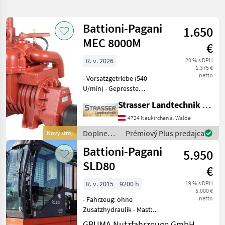
hľadanie
Battioni-Pagani
1.650
Kategória
Krajina
Filtre
1
MEC 8000M
€
R. v. 2026
20 % s DPH
Zobraziť 8
AKTUÁLNA
Resetovať
1.375 €
CESTA
výsledkov
netto
- Vorsatzgetriebe (540
Battioni
U/min) - Gepresste
Pagani
Schmierung (mit Ölpumpe
Strasser Landtechnik GmbH
und einstellbarem
VYBRAŤ
Tropföler) - Druck maximal:
4724 Neukirchen a. Walde
KATEGÓRIU
1, 5 bar - Gewicht: 160 kg -
Doplnenie
Prémiový Plus predajca
Nový stroj
Luftleistung Kompress
poľnohospodárska technika
7
živin a
Battioni-Pagani
5.950
polievanie
/ Battioni-
SLD80
ostatné
1
€
Pagani
R. v. 2015
9200 h
19 % s DPH
MARKETPLACE
5.000 €
netto
- Fahrzeug: ohne
Ponuky
Drobné
Zusatzhydraulik - Mast:
Marketplace
predajcov
inzeráty
ohne Zusatzhydraulik -
GRUMA Nutzfahrzeuge GmbH - Staplertechnik