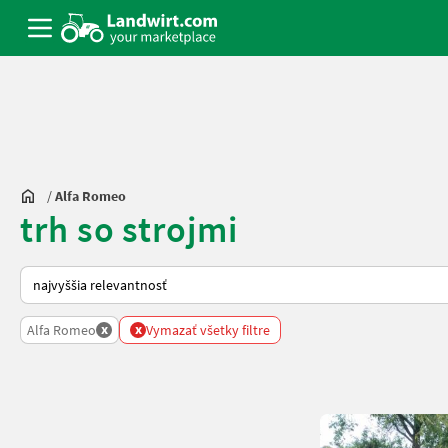
/
Alfa Romeo
trh so strojmi
Takto sa vykonáva triedenie na Landwirt.com
x
x
Alfa Romeo
Vymazať všetky filtre