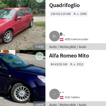
Quadrifoglio
150 kS/110 kW
R. v. 1996
D .
4550 Kremsmünster
Auto / Motocykle / Auto
Inzerát
Alfa Romeo Mito
84 kS/62 kW
R. v. 2012
- -
6161 Natters
Auto / Motocykle / Auto
Inzerát