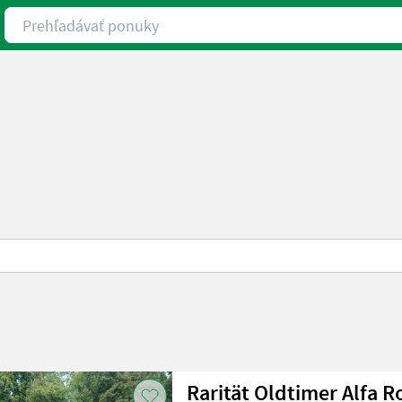
Prehľadávať ponuky
Rarität Oldtimer Alfa R