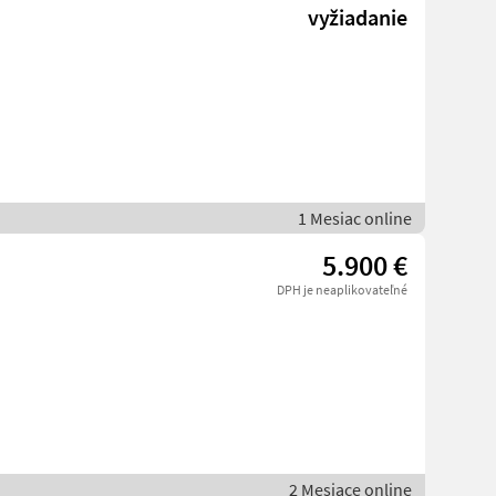
vyžiadanie
1 Mesiac online
5.900 €
DPH je neaplikovateľné
2 Mesiace online