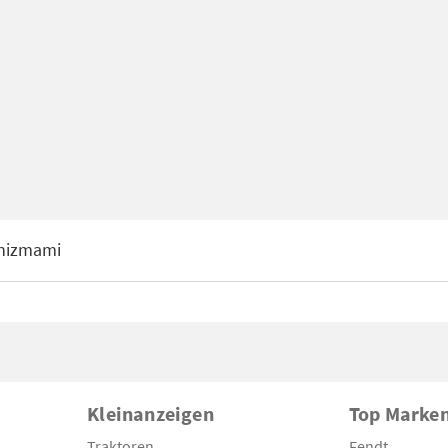
nizmami
Kleinanzeigen
Top Marke
Traktoren
Fendt