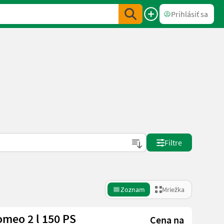
Prihlásiť sa
Filtre
Zoznam
Mriežka
omeo 2 l 150 PS
Cena na