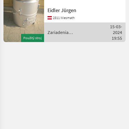
Dampfverteiler,
Druckdeckel mit
Eidler Jürgen
Explosionsklappe,
2811 Wiesmath
Rauchrohranschluß 120mm
Durchmesser. Zariadenia
15-03-
potravinárske
Zariadenia
2024
potravinárskeho
19:55
Použitý stroj
priemyslu / Eidler