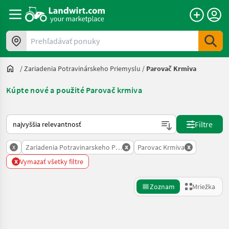
Prehľadávať ponuky
/
Zariadenia Potravinárskeho Priemyslu
/
Parovač Krmiva
Kúpte nové a použité Parovač krmiva
Takto sa vykonáva triedenie na Landwirt.com
Filtre
x
x
x
Zariadenia Potravinarskeho Priemyslu
Parovac Krmiva
x
Vymazať všetky filtre
Zoznam
Mriežka