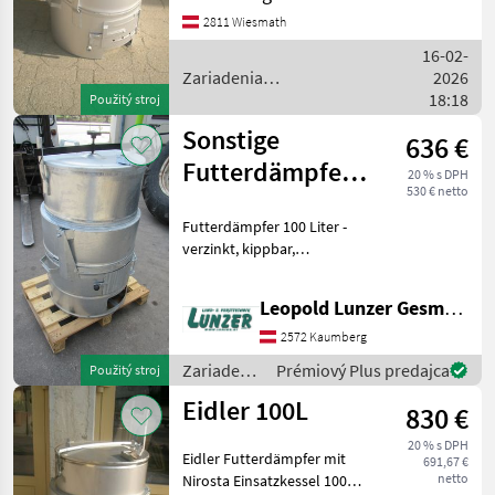
Sonstige
2
Explosionsklappe,
2811 Wiesmath
Rauchrohranschluß 120mm
16-02-
MARKETPLACE
Durchmesser. Zariadenia
Zariadenia
2026
potravinárske
potravinárskeho
18:18
Použitý stroj
Ponuky
Drobné
Marketplace
priemyslu / Eidler
predajcov
inzeráty
Sonstige
636 €
Futterdämpfer
20 % s DPH
530 € netto
100 Liter
Futterdämpfer 100 Liter -
verzinkt, kippbar,
schamotierte
Brennkammer,
Leopold Lunzer GesmbH
Dampfverteiler,
Aschenlade. Zariadenia
2572 Kaumberg
potravinárskeho priemyslu
Zariadenia
Prémiový Plus predajca
Použitý stroj
Parovač krmiva
potravinárskeho
Eidler 100L
830 €
priemyslu
/ Sonstige
20 % s DPH
Eidler Futterdämpfer mit
691,67 €
netto
Nirosta Einsatzkessel 100L,