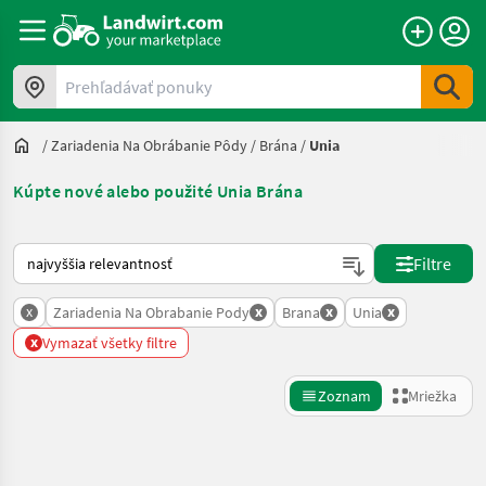
Prehľadávať ponuky
/
Zariadenia Na Obrábanie Pôdy
/
Brána
/
Unia
Kúpte nové alebo použité Unia Brána
Takto sa vykonáva triedenie na Landwirt.com
Filtre
x
x
x
x
Zariadenia Na Obrabanie Pody
Brana
Unia
x
Vymazať všetky filtre
Zoznam
Mriežka