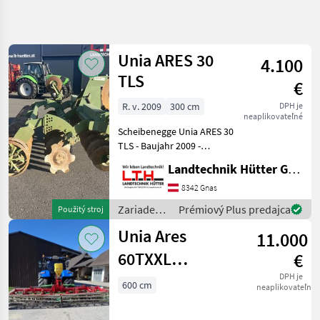
Spresniť
hľadanie
Unia ARES 30
4.100
Kategória
Krajina
Filtre
4
TLS
€
Zobraziť
R. v. 2009
300 cm
DPH je
AKTUÁLNA
Resetovať
11
neaplikovateľné
CESTA
výsledkov
Scheibenegge Unia ARES 30
poľnohospodárska
TLS - Baujahr 2009 -
technika
Arbeitsbreite 3m - Gewicht
Landtechnik Hütter GmbH & Co KG
Zariadenia
ca. 1200 kg -
Na
Scheibendurchmesser
8342 Gnas
Obrabanie
430mm - Randscheiben
Pody
Zariadenia
Prémiový Plus predajca
Použitý stroj
klappbar - mechanische Tie
na
Brana
Unia Ares
11.000
obrábanie
Unia
pôdy /
60TXXL
€
Unia
VYBRAŤ
Scheibenegge
DPH je
600 cm
KATEGÓRIU
neaplikovateľné
Unia