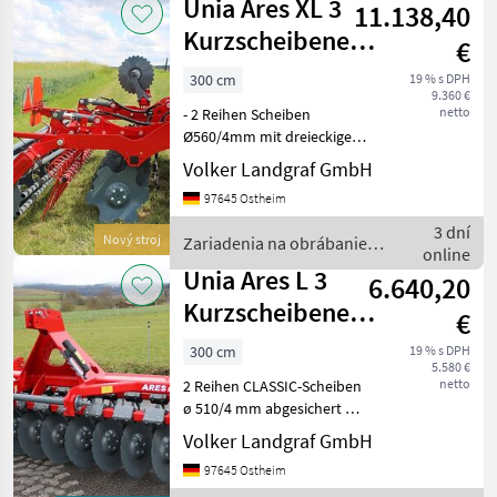
Unia Ares XL 3
11.138,40
Kurzscheibenegge
€
Rohrstabwalze 3
300 cm
19 % s DPH
9.360 €
m
netto
- 2 Reihen Scheiben
Ø560/4mm mit dreieckigen
Gümmidämpfern -
Volker Landgraf GmbH
Austauschbare,
97645 Ostheim
wartungsfreie Nabe -
Rohrstabwalze Ø 600 mm -
3 dní
Nový stroj
Zariadenia na obrábanie
Federstriegel - mechanische
online
pôdy / Unia
Tiefeneinstel
Unia Ares L 3
6.640,20
Kurzscheibenegge
€
Rohrstabwalze 3
300 cm
19 % s DPH
5.580 €
m
netto
2 Reihen CLASSIC-Scheiben
ø 510/4 mm abgesichert mit
dreieckigen
Volker Landgraf GmbH
Gummidämpfern,
97645 Ostheim
Rohrwalze ø500 mm,