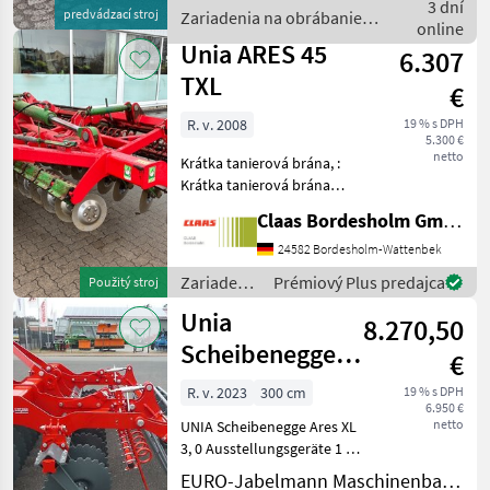
stufenweise einstellbare
3 dní
predvádzací stroj
Zariadenia na obrábanie
Arbeitstiefe, steifer
online
pôdy / Unia
Rahmen. Fordern Si
Unia ARES 45
6.307
TXL
€
R. v. 2008
19 % s DPH
5.300 €
netto
Krátka tanierová brána, :
Krátka tanierová brána
Zariadenia na obrábanie
Claas Bordesholm GmbH
pôdy Brána
24582 Bordesholm-Wattenbek
Zariadenia
Prémiový Plus predajca
Použitý stroj
na
Unia
8.270,50
obrábanie
pôdy /
Scheibenegge
€
Unia
ARES XL, 3,0 m
R. v. 2023
300 cm
19 % s DPH
6.950 €
Ø560 Scheiben,
netto
UNIA Scheibenegge Ares XL
Rohrs
3, 0 Ausstellungsgeräte 1 x
mit Rohrstabwalze Ø600
EURO-Jabelmann Maschinenbau GmbH