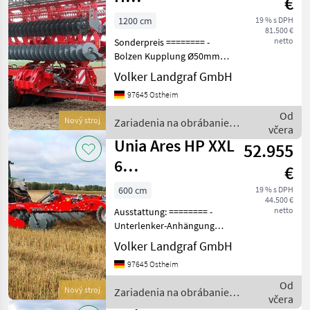
€
Kurzscheibenegge
1200 cm
19 % s DPH
81.500 €
12 m
netto
Sonderpreis ======== -
Bolzen Kupplung Ø50mm -
2-Reihen Classic Scheiben
Volker Landgraf GmbH
560/4mm - abgesichert mit
97645 Ostheim
dreieckigen
Gummidämpfern -
Od
Nový stroj
Zariadenia na obrábanie
austauschbare
včera
pôdy / Unia
wartungsfreie Nabe - Ro
Unia Ares HP XXL
52.955
6
€
Kurzscheibenegge
600 cm
19 % s DPH
44.500 €
660 mm
netto
Ausstattung: ======== -
Scheiben H
Unterlenker-Anhängung
965/Ø36 mm - 2 Reihen
Volker Landgraf GmbH
Classic-Scheiben Ø660 mm
97645 Ostheim
mit Gummidämpfern
abgesichert - bis 18cm
Od
Nový stroj
Zariadenia na obrábanie
Arbeitstiefe -
včera
pôdy / Unia
austauschbare,