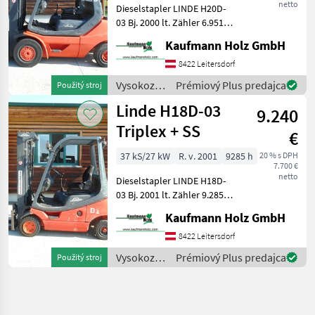
netto
Dieselstapler LINDE H20D-
03 Bj. 2000 lt. Zähler 6.951
Stunden 2 Tonnen Hubkraft
Kaufmann Holz GmbH
( baugleich 2, 5 Tonner ) 2,
22 Meter Bauhöhe 2, 03
8422 Leitersdorf
Meter Masthöhe 4, 25 Me
Vysokozdvižné
Prémiový Plus predajca
Použitý stroj
vozíky a
Linde H18D-03
9.240
skladová
technika /
Triplex + SS
€
Linde
37 kS/27 kW
R. v. 2001
9285 h
20 % s DPH
7.700 €
netto
Dieselstapler LINDE H18D-
03 Bj. 2001 lt. Zähler 9.285
Stunden 1, 8 Tonnen
Kaufmann Holz GmbH
Hubkraft 2, 12 Meter
Bauhöhe 4, 60 Meter
8422 Leitersdorf
Hubhöhe 27 KW VW-Motor -
Vysokozdvižné
Prémiový Plus predajca
Použitý stroj
Triplexfreihubm
vozíky a
skladová
technika /
Linde