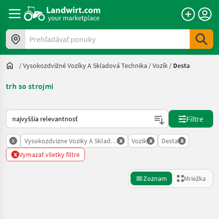
Prehľadávať ponuky
/
Vysokozdvižné Vozíky A Skladová Technika
/
Vozík
/
Desta
trh so strojmi
Takto sa vykonáva triedenie na Landwirt.com
Filtre
x
x
x
x
Vysokozdvizne Voziky A Skladova Technika
Vozik
Desta
x
Vymazať všetky filtre
Zoznam
Mriežka