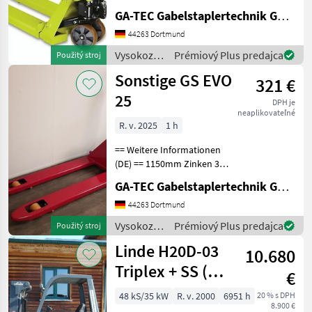
Genauigkeit: 0, 05 %, Waage
GA-TEC Gabelstaplertechnik GmbH
Unterteilung: 0, 5 kg, Waage
44263 Dortmund
Betriebsdauer: 50 h,
Vysokozdvižné
Prémiový Plus predajca
Použitý stroj
vozíky a
Sonstige GS EVO
321 €
skladová
technika /
25
DPH je
Sonstige
neaplikovateľné
R. v. 2025
1 h
== Weitere Informationen
(DE) == 1150mm Zinken 36
Monate Werksgarantie
GA-TEC Gabelstaplertechnik GmbH
Austauschservice im
Garantiefall Europäische
44263 Dortmund
Produktion Die GS Serie ist
Vysokozdvižné
Prémiový Plus predajca
Použitý stroj
die passende Lösun
vozíky a
Linde H20D-03
10.680
skladová
technika /
Triplex + SS (
€
Sonstige
PERKINS )
48 kS/35 kW
R. v. 2000
6951 h
20 % s DPH
8.900 €