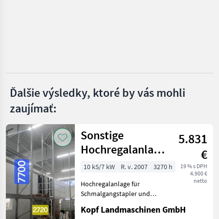
Linde
Jungheinrich
Toyota
Manitou
Ďalšie výsledky, ktoré by vás mohli
zaujímať:
Still
Zobraziť
Sonstige
všetkých
5.831
48
Hochregalanlage
€
für
MARKETPLACE
10 kS/7 kW
R. v. 2007
3270 h
19 % s DPH
4.900 €
Schmalgangstapler
Ponuky
Drobné
netto
Hochregalanlage für
Marketplace
und sonsti
predajcov
inzeráty
Schmalgangstapler und
sonstige (Int. Nr. 16746)
Kopf Landmaschinen GmbH
Hochregalanlage für