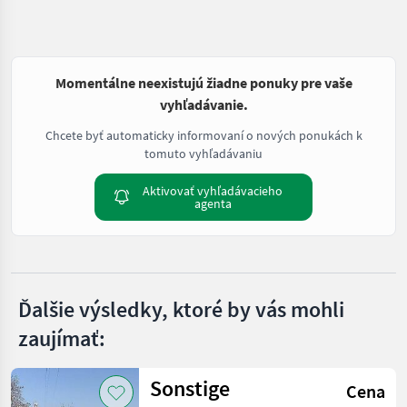
Momentálne neexistujú žiadne ponuky pre vaše
vyhľadávanie.
Chcete byť automaticky informovaní o nových ponukách k
tomuto vyhľadávaniu
Aktivovať vyhľadávacieho
agenta
Ďalšie výsledky, ktoré by vás mohli
zaujímať:
Sonstige
Cena