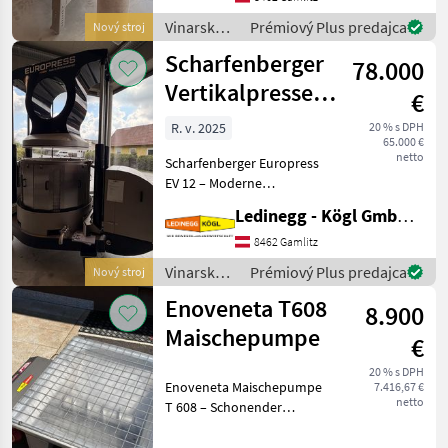
Traubenverarbeitung -
Vinarské
Prémiový Plus predajca
Nový stroj
Vorführmaschine
stroje /
Scharfenberger
Beschreibung:
78.000
Scharfenberger
Vertikalpresse
€
EV 12
R. v. 2025
20 % s DPH
65.000 €
netto
Scharfenberger Europress
EV 12 – Moderne
hydraulische Vertikalpresse
Ledinegg - Kögl GmbH - Obst- und Weinbautechnik
für hochwertige
Weinverarbeitung
8462 Gamlitz
Beschreibung: Die
Vinarské
Prémiový Plus predajca
Nový stroj
Scharfenberger Europress
stroje /
Enoveneta T608
EV 12 ist eine h
8.900
Scharfenberger
Maischepumpe
€
20 % s DPH
Enoveneta Maischepumpe
7.416,67 €
netto
T 608 – Schonender
Maischetransport mit
Exzenterschnecken-