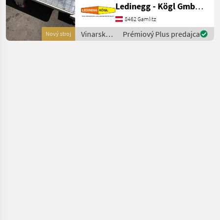
Ledinegg - Kögl GmbH - Obst- und Weinbautechnik
Technologie, Baujahr 2026
Beschreibung: Die
8462 Gamlitz
Enoveneta Maischepumpe
Vinarské
Prémiový Plus predajca
Nový stroj
T 608 aus dem
stroje /
Enoveneta