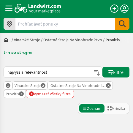
Prehľadávať ponuky
/
Vinarské Stroje
/
Ostatné Stroje Na Vinohradníctvo
/
Provitis
trh so strojmi
Takto sa vykonáva triedenie na Landwirt.com
Filtre
x
x
x
Vinarske Stroje
Ostatne Stroje Na Vinohradnictvo
x
x
Provitis
Vymazať všetky filtre
Zoznam
Mriežka