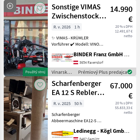
stroje /
Sonstige VIMAS
14.990
Clemens
Zwischenstock-
€
KRÜMLER
R. v. 2026
1 h
20 % s DPH
12.491,67 €
netto
✨ VIMAS - KRÜMLER
Vorführer ✔️ Modell: VINO -
Version HeavyDuty ✔️ in
BINDER Franz GmbH & CoKG
serienmäßiger Ausführung
✔️ Heckanbau - einseitig ✔️
3654 Raxendorf
Hohe
Vinarské
Prémiový Plus predajca
Použitý stroj
Arbeitsgeschwindigkeit bis
stroje /
Scharfenberger
zu 5, 5
67.000
Sonstige
EA 12 S Rebler +
€
Rollensortierer
R. v. 2025
50 h
20 % s DPH
55.833,33 €
netto
Scharfenberger
Abbeermaschine EA12-S mit
Rollensortierer und
Ledinegg - Kögl GmbH - Obst- und Weinbautechnik
Quetschwalze – Präzision
und Flexibilität für die
8462 Gamlitz