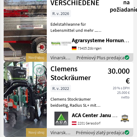
VERSCHIEDENE
na
požiadani
R. v. 2026
Edelstahlwanne für
Lebensmittel und mehr ...
Einachser / Tandem /
Agrarsysteme Hornung GmbH & Co. KG
Tridem Zweiachser mit
Drehschemel Sagen Sie uns
73485 Zöbingen
was Sie möchten Größe /
Vinarské
Prémiový Plus predajca
Nový stroj
Breifung / Zubehör, dann
stroje /
Clemens
be
30.000
Sonstige
Stockräumer
€
R. v. 2022
20 % s DPH
25.000 €
netto
Clemens Stockräumer
beidseitig, Radius SL+ mit
Zinkenkreisel, SB 2
ACA Center Janu GmbH
Geräteträger, Aushub
hydraulisch Links und
2201 Gerasdorf
Rechts, Arbeitsbreite 2400 -
Vinarské
Prémiový zlatý predajca
Nový stroj
3400 mm, inkl. Ventilblock