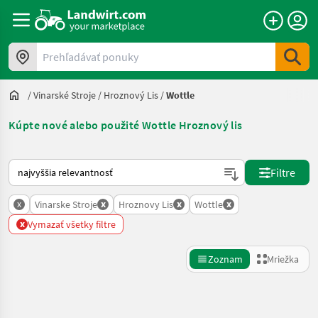
Prehľadávať ponuky
/
Vinarské Stroje
/
Hroznový Lis
/
Wottle
Kúpte nové alebo použité Wottle Hroznový lis
Takto sa vykonáva triedenie na Landwirt.com
Filtre
x
x
x
x
Vinarske Stroje
Hroznovy Lis
Wottle
x
Vymazať všetky filtre
Zoznam
Mriežka