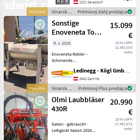
hydraulisch Links und
2201 Gerasdorf
Rechts, Arbeitsbreite 2400 -
Vinarské
Prémiový zlatý predajca
Nový stroj
3400 mm, inkl. Ventilblock
stroje /
Sonstige
15.099
Clemens
Enoveneta Top
€
10
R. v. 2026
20 % s DPH
12.582,50 €
netto
Enoveneta Rebler –
Schonende
Abbeermaschine mit
Ledinegg - Kögl GmbH - Obst- und Weinbautechnik
herausragendem Preis-
Leistungs-Verhältnis
8462 Gamlitz
Beschreibung: Der
Vinarské
Prémiový Plus predajca
Nový stroj
Enoveneta Rebler ist eine
stroje /
Olmi Laubbläser
hochwertige
20.990
Sonstige
Abbeermaschine,
430R
€
20 % s DPH
Daten: - gebraucht -
17.491,67 €
netto
Leihgerät Saison 2026
Vorteile der Entlaubung: -