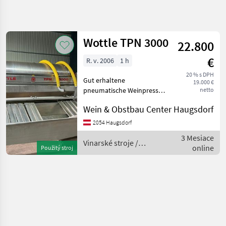
Spresniť
hľadanie
Wottle TPN 3000
22.800
Kategória
Krajina
Filtre
4
€
R. v. 2006
1 h
20 % s DPH
Zobraziť 1
AKTUÁLNA
Gut erhaltene
Resetovať
19.000 €
CESTA
výsledkov
pneumatische Weinpresse
netto
3000 L - Gestellerhöhung -
poľnohospodárska
Wein & Obstbau Center Haugsdorf
technika
Laufsteg mit Treppe - mit
Saftwanne -
Vinarske
2054 Haugsdorf
Stroje
Zentralbefüllung -
3 Mesiace
vollautomat. digitale
Vinarské stroje /
Hroznovy
online
Použitý stroj
Steuerung- - k
Lis
Wottle
Wottle
VYBRAŤ
KATEGÓRIU
Wottle