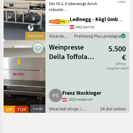
netto
Der VS 2, 6 überzeugt durch
robuste
Edelstahlausführung, hohe
Ledinegg - Kögl GmbH - Obst- und Weinbautechnik
Leistungsfähigkeit und
praxisgerechte Ausstattung.
8462 Gamlitz
Mit seiner flexiblen
Vinarské
Prémiový Plus predajca
Nový stroj
Bauweise und der
stroje /
Vibrationsaustr
Weinpresse
5.500
Scharfenberger
Della Toffola
€
1.600 l
DPH je
neaplikovateľné
Franz Stockinger
2020 Hollabrunn
Vinarské stroje /
24 dní online
VIP
TOP
Inzerát
Pivničné stroje