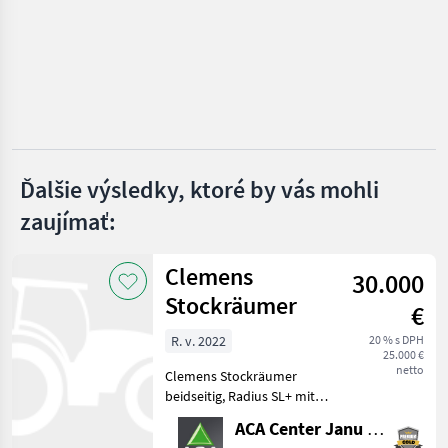
Scharfenberger
SKRLJ
Sraml
Diemme
Ďalšie výsledky, ktoré by vás mohli
Willmes
zaujímať:
Zobraziť
všetkých
Clemens
7
30.000
Stockräumer
€
MARKETPLACE
R. v. 2022
20 % s DPH
Ponuky
Drobné
25.000 €
Marketplace
predajcov
inzeráty
netto
Clemens Stockräumer
beidseitig, Radius SL+ mit
Zinkenkreisel, SB 2
ACA Center Janu GmbH
Geräteträger, Aushub