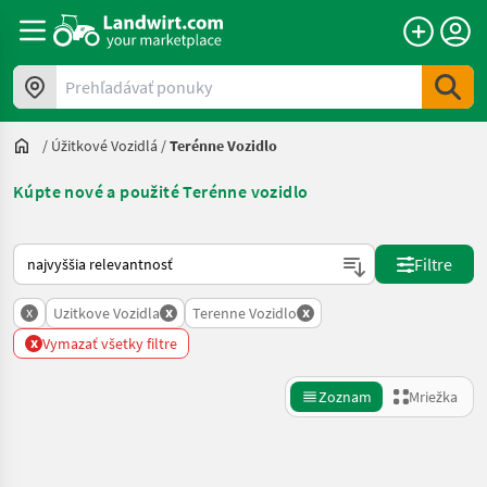
Prehľadávať ponuky
/
Úžitkové Vozidlá
/
Terénne Vozidlo
Kúpte nové a použité Terénne vozidlo
Takto sa vykonáva triedenie na Landwirt.com
Filtre
x
x
x
Uzitkove Vozidla
Terenne Vozidlo
x
Vymazať všetky filtre
Zoznam
Mriežka