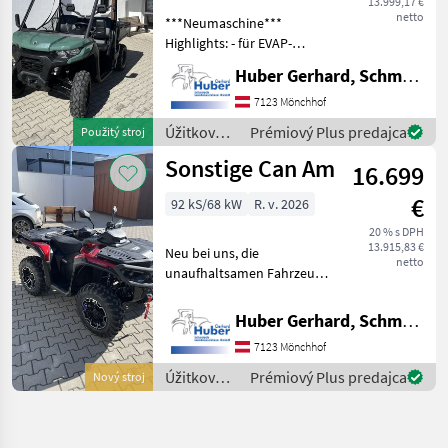
13.999,17 €
netto
***Neumaschine***
Highlights: - für EVAP-
System vorbereitet (CARB) -
Huber Gerhard, Schmiede und Landmaschinen GmbH.
Hube mit Blinkerhebel -
Blinker und
7123 Mönchhof
Begrenzungsleuchten -
Úžitkové
Prémiový Plus predajca
Použitý stroj
Seitenspiegel mit EG Zulass
vozidlá /
Sonstige Can Am
16.699
Sonstige
€
92 kS/68 kW
R. v. 2026
20 % s DPH
13.915,83 €
Neu bei uns, die
netto
unaufhaltsamen Fahrzeuge
von Can-Am!
***Neumaschine*** - Motor
Huber Gerhard, Schmiede und Landmaschinen GmbH.
ROTAX V2,
7123 Mönchhof
flüssigkeitsgekühlt, 92 PS -
Zuschaltbarer AWD mit Diff-
Úžitkové
Prémiový Plus predajca
Nový stroj
Lock - 3
vozidlá /
Sonstige