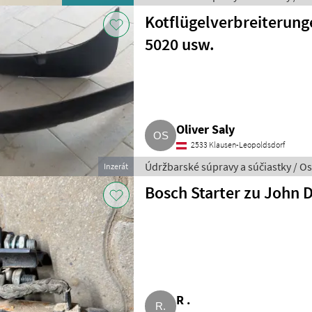
Kotflügelverbreiterung
5020 usw.
Oliver Saly
2533 Klausen-Leopoldsdorf
Údržbarské súpravy a súčiastky / O
Inzerát
Bosch Starter zu John 
R .