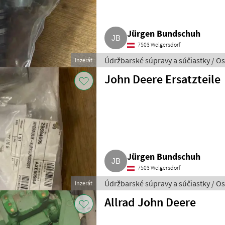
Jürgen Bundschuh
7503 Welgersdorf
Údržbarské súpravy a súčiastky / O
Inzerát
John Deere Ersatzteile
Jürgen Bundschuh
7503 Welgersdorf
Údržbarské súpravy a súčiastky / O
Inzerát
Allrad John Deere