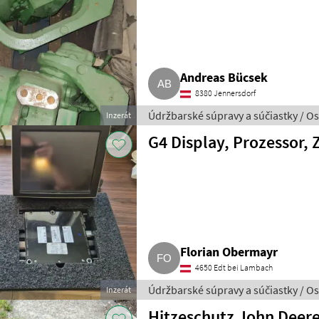
Andreas Bücsek
8380 Jennersdorf
Údržbarské súpravy a súčiastky / O
Inzerát
G4 Display, Prozessor,
Florian Obermayr
4650 Edt bei Lambach
Údržbarské súpravy a súčiastky / O
Inzerát
Hitzeschutz John Deer