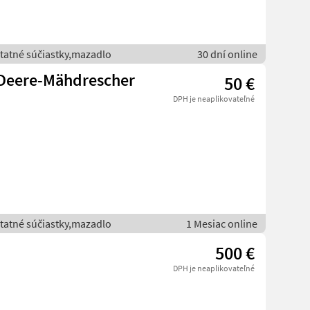
statné súčiastky,mazadlo
30 dní online
-Deere-Mähdrescher
50 €
DPH je neaplikovateľné
statné súčiastky,mazadlo
1 Mesiac online
500 €
DPH je neaplikovateľné