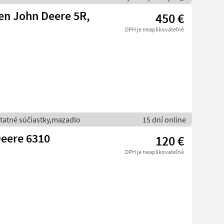
en John Deere 5R,
450 €
DPH je neaplikovateľné
statné súčiastky,mazadlo
15 dní online
Deere 6310
120 €
DPH je neaplikovateľné