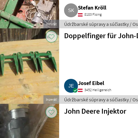
Stefan Kröll
8183 Floing
Údržbarské súpravy a súčiastky / O
Inzerát
Doppelfinger für John
Josef Eibel
3452 Heiligeneich
Údržbarské súpravy a súčiastky / O
Inzerát
John Deere Injektor