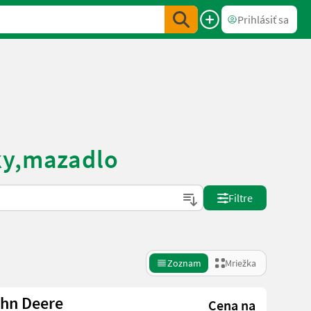
Prihlásiť sa
ky,mazadlo
Filtre
Zoznam
Mriežka
ohn Deere
Cena na