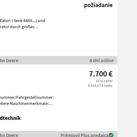
požiadanie
on ( Serie 64XX....) und
aratur durch großes
ohn Deere
8 dní online
7.700 €
20 % s DPH
6.416,67 € netto
iennummer/Fahrgestellnummer:
Weitere Maschinenmerkmale:
dtechnik
ohn Deere
Prémiový Plus predajca