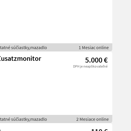
statné súčiastky,mazadlo
1 Mesiac online
 Zusatzmonitor
5.000 €
DPH je neaplikovateľné
statné súčiastky,mazadlo
2 Mesiace online
e