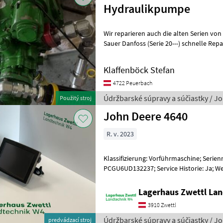
Hydraulikpumpe
Wir reparieren auch die alten Serien von Eat
Sauer Danfoss (Serie 20---) schnelle Rep
Ersatzteillager Údržbarské súpravy
Klaffenböck Stefan
4722 Peuerbach
Údržbarské súpravy a súčiastky / J
Použitý stroj
John Deere 4640
R. v. 2023
Klassifizierung: Vorführmaschine; Ser
PCGU6UD132237; Service Historie: Ja; 
John Deere 4640 mit Premium Aktivie
Lagerhaus Zwettl Lan
3910 Zwettl
Údržbarské súpravy a súčiastky / J
predvádzací stroj