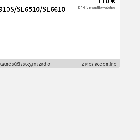
110 €
6910S/SE6510/SE6610
DPH je neaplikovateľné
statné súčiastky,mazadlo
2 Mesiace online