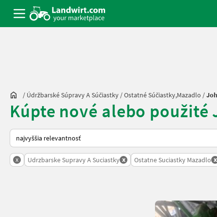
/
Údržbarské Súpravy A Súčiastky
/
Ostatné Súčiastky,mazadlo
/
Joh
Kúpte nové alebo použité
Takto sa vykonáva triedenie na Landwirt.com
x
x
x
Udrzbarske Supravy A Suciastky
Ostatne Suciastky Mazadlo