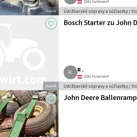
2041 Wullersdorf
Údržbarské súpravy a súčiastky / O
Inzerát
Bosch Starter zu John 
R .
2041 Wullersdorf
Údržbarské súpravy a súčiastky / O
Inzerát
John Deere Ballenram