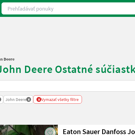
Prehľadávať ponuky
n Deere
 John Deere Ostatné súčiast
x
x
John Deere
Vymazať všetky filtre
Eaton Sauer Danfoss J