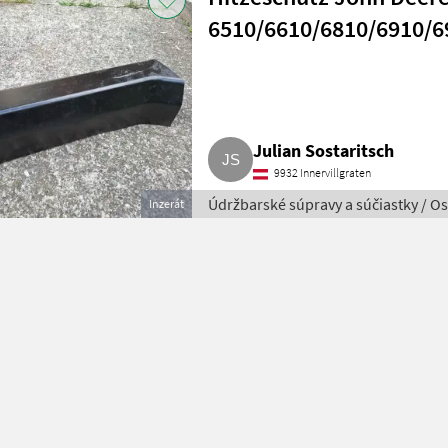
6510/6610/6810/6910/
Julian Sostaritsch
9932 Innervillgraten
Údržbarské súpravy a súčiastky / O
Inzerát