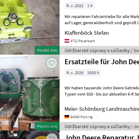
R. v. 2022
1 h
Wir reparieren Fahrantriebe für alle Marken, viele Antrieben im 
auf Lager, generalüberholt und geprüft Údržbarské súpravy a
súčiastky Hnací mechanizmus
Klaffenböck Stefan
4722 Peuerbach
Údržbarské súpravy a súčiastky / So
Použitý stroj
Ersatzteile für John De
R. v. 2026
1000 h
Wir haben tausende John Deere Getriebe 
Typen vom 920 - bis zur aktuellen 6-R Serie. Wir sind Händl
Reparaturwerkstatt speziell f
Meier-Schönburg Landmaschin
94060 Pocking
Údržbarské súpravy a súčiastky / J
Použitý stroj
John Deere Reparatur JohnDeere