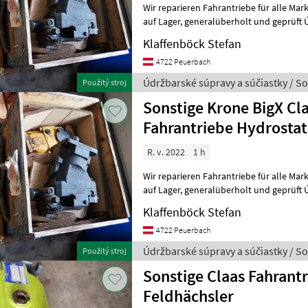
Wir reparieren Fahrantriebe für alle Marken, viele Antrieben im 
auf Lager, generalüberholt und geprüft Údržbarské súpravy a
súčiastky Hnací mechanizmus
Klaffenböck Stefan
4722 Peuerbach
Údržbarské súpravy a súčiastky / So
Použitý stroj
Sonstige Krone BigX Cl
Fahrantriebe Hydrostat
R. v. 2022
1 h
Wir reparieren Fahrantriebe für alle Marken, viele Antrieben im 
auf Lager, generalüberholt und geprüft Údržbarské súpravy a
súčiastky Hnací mechanizmus
Klaffenböck Stefan
4722 Peuerbach
Údržbarské súpravy a súčiastky / So
Použitý stroj
Sonstige Claas Fahrant
Feldhächsler