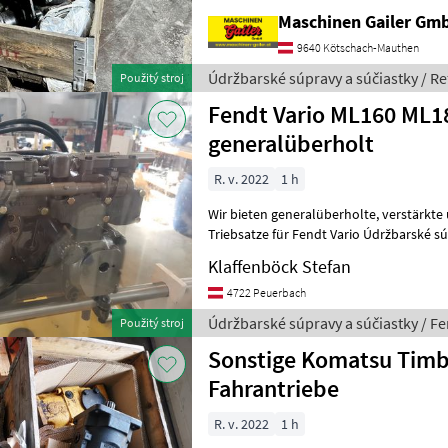
Maschinen Gailer Gm
9640 Kötschach-Mauthen
Údržbarské súpravy a súčiastky / R
Použitý stroj
Fendt Vario ML160 ML1
generalüberholt
R. v. 2022
1 h
Wir bieten generalüberholte, verstärkte und Leistungsgeprüfte
Triebsatze für Fendt Vario Údržbarské súpravy a súčiastky Hnací
mechanizmus
Klaffenböck Stefan
4722 Peuerbach
Údržbarské súpravy a súčiastky / F
Použitý stroj
Sonstige Komatsu Timb
Fahrantriebe
R. v. 2022
1 h