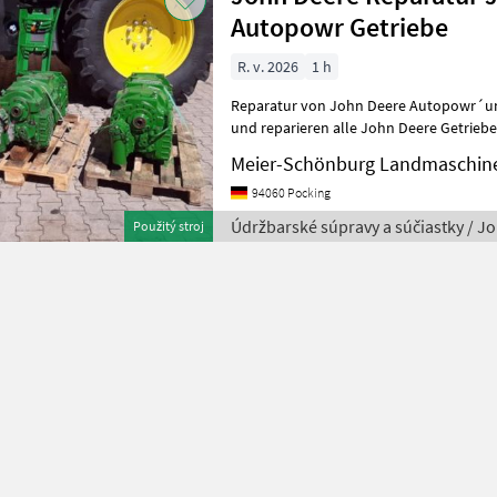
Autopowr Getriebe
R. v. 2026
1 h
Reparatur von John Deere Autopowr´und ZF Getri
und reparieren alle John Deere Getrieb
PowerQuad, Powershift, Austausc
Meier-Schönburg Landmaschin
94060 Pocking
Údržbarské súpravy a súčiastky / J
Použitý stroj