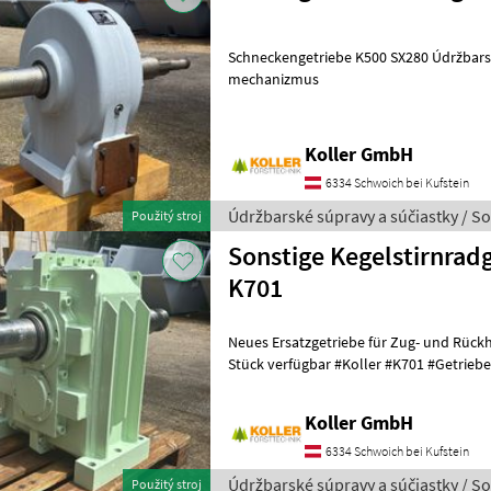
Schneckengetriebe K500 SX280 Údržbarské súpravy a súčiastky Hnací
mechanizmus
Koller GmbH
6334 Schwoich bei Kufstein
Údržbarské súpravy a súčiastky / So
Použitý stroj
Sonstige Kegelstirnrad
K701
Neues Ersatzgetriebe für Zug- und Rückh
Stück verfügbar #Koller #K701 #Getriebe #Kegelstirnradgetriebe
Údržbarské súpravy a súčiast
Koller GmbH
6334 Schwoich bei Kufstein
Údržbarské súpravy a súčiastky / So
Použitý stroj