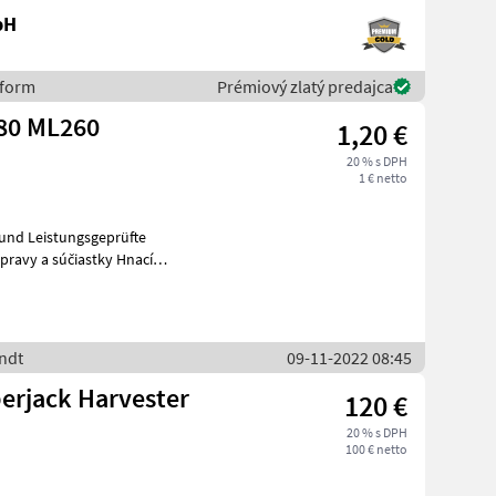
bH
eform
Prémiový zlatý predajca
80 ML260
1,20 €
20 % s DPH
1 € netto
endt
09-11-2022 08:45
erjack Harvester
120 €
20 % s DPH
100 € netto