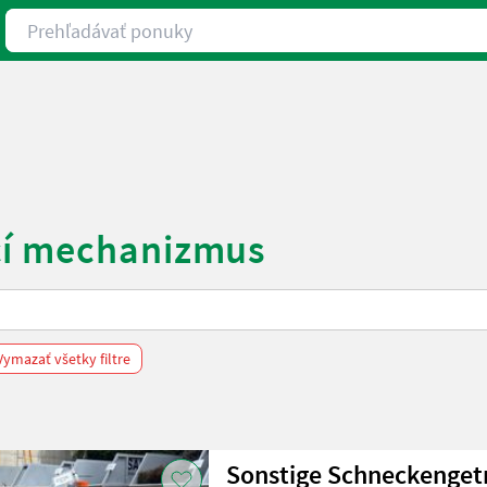
Prehľadávať ponuky
cí mechanizmus
Vymazať všetky filtre
Sonstige Schneckenget