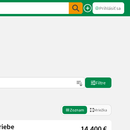
Prihlásiť sa
Filtre
Zoznam
Mriežka
riebe
14.400 €