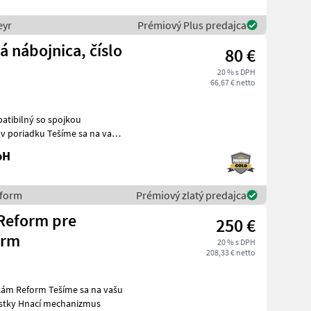
eyr
Prémiový Plus predajca
 nábojnica, číslo
80 €
20 % s DPH
66,67 € netto
bH
eform
Prémiový zlatý predajca
Reform pre
250 €
orm
20 % s DPH
208,33 € netto
íme sa na vašu
a súčiastky Hnací mechanizmus