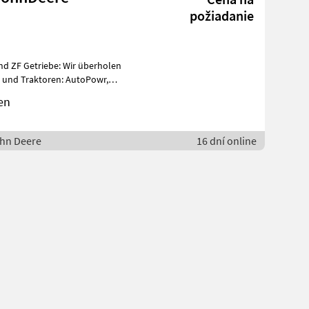
požiadanie
ebe: Wir überholen
e und Traktoren: AutoPowr,
en
ohn Deere
16 dní online