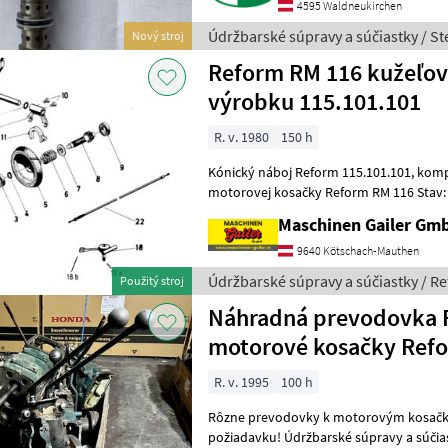
4595 Waldneukirchen
Údržbarské súpravy a súčiastky / St
Nový stroj
Reform RM 116 kužeľová
výrobku 115.101.101
R. v. 1980
150 h
Kónický náboj Reform 115.101.101, kompatibilný so spojkou
motorovej kosačky Reform RM 116 Stav: v poriadku Tešíme sa na vašu
požiadavku! // 115101101 Reform Údržb
Maschinen Gailer Gm
9640 Kötschach-Mauthen
Údržbarské súpravy a súčiastky / R
Použitý stroj
Náhradná prevodovka 
motorové kosačky Ref
R. v. 1995
100 h
Rôzne prevodovky k motorovým kosačkám Reform Teš
požiadavku! Údržbarské súpravy 