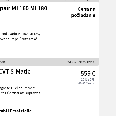
epair ML160 ML180
Cena na
požiadanie
o ML160, ML180,
endt
24-02-2025 09:35
CVT S-Matic
559 €
20 % s DPH
465,83 € netto
Magnete + Teilenummer:
mbH Ersatzteile