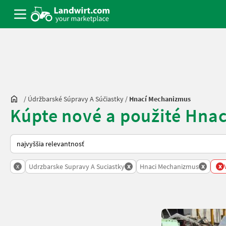
/
Údržbarské Súpravy A Súčiastky
/
Hnací Mechanizmus
Kúpte nové a použité Hna
Takto sa vykonáva triedenie na Landwirt.com
x
x
x
x
Udrzbarske Supravy A Suciastky
Hnaci Mechanizmus