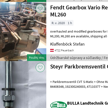
Fendt Gearbox Vario R
ML260
R. v. 2020
1 h
overhauled and modified gearboxes for Fendt Vari
ML200, ML260 are available, shipping all over europe Údržbarské
súpravy a súčiastky Hnací mechanizm
Klaffenböck Stefan
4722 Peuerbach
Údržbarské súpravy a súčiastky / F
Použitý stroj
Steyr Parkbremsventil 
+ Parkbremsventil CVT S-Matic + Ohne 
84408348, 192300240003, 47110377 + Neuteil Údržbarské súpravy a
súčiastky Hnací mechanizmus
BULLA Landtechnik G