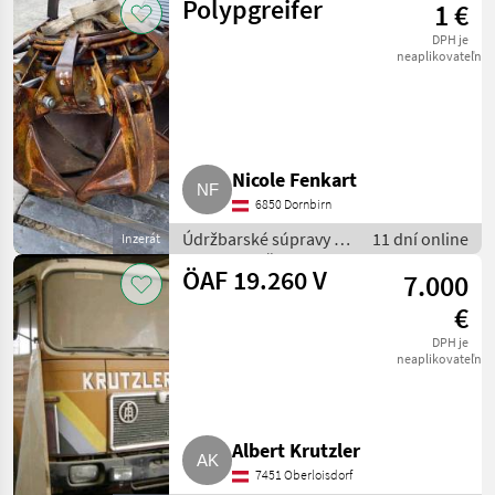
Polypgreifer
1 €
nákladné autá
DPH je
neaplikovateľné
Nicole Fenkart
6850 Dornbirn
Údržbarské súpravy a
11 dní online
Inzerát
súčiastky / Časti pre
ÖAF 19.260 V
7.000
nákladné autá
€
DPH je
neaplikovateľné
Albert Krutzler
7451 Oberloisdorf