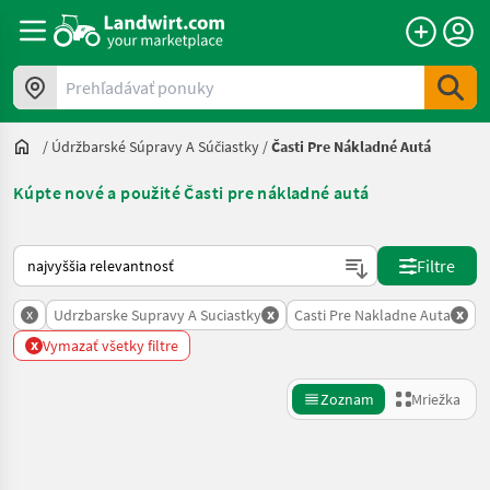
Prehľadávať ponuky
/
Údržbarské Súpravy A Súčiastky
/
Časti Pre Nákladné Autá
Kúpte nové a použité Časti pre nákladné autá
Takto sa vykonáva triedenie na Landwirt.com
Filtre
x
x
x
Udrzbarske Supravy A Suciastky
Casti Pre Nakladne Auta
x
Vymazať všetky filtre
Zoznam
Mriežka