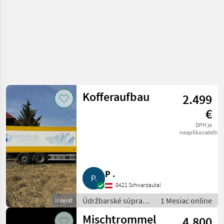
Kofferaufbau
2.499
€
DPH je
neaplikovateľné
P .
8421 Schwarzautal
Údržbarské súpravy
1 Mesiac online
Inzerát
a súčiastky / Časti
Mischtrommel
4.800
pre nákladné autá