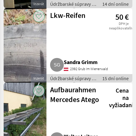
Údržbarské súpravy a
14 dní online
Inzerát
súčiastky / Časti pre
Lkw-Reifen
50 €
nákladné autá
DPH je
neaplikovateľné
Sandra Grimm
2392 Grub Im Wienerwald
Údržbarské súpravy a
15 dní online
Inzerát
súčiastky / Časti pre
Aufbaurahmen
Cena
nákladné autá
na
Mercedes Atego
vyžiadani