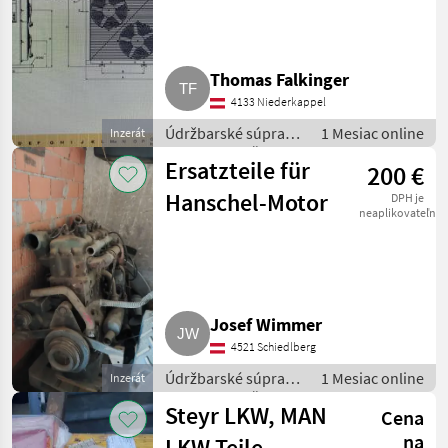
Thomas Falkinger
4133 Niederkappel
Údržbarské súpravy
1 Mesiac online
Inzerát
a súčiastky / Časti
Ersatzteile für
200 €
pre nákladné autá
Hanschel-Motor
DPH je
neaplikovateľné
Josef Wimmer
4521 Schiedlberg
Údržbarské súpravy
1 Mesiac online
Inzerát
a súčiastky / Časti
Steyr LKW, MAN
Cena
pre nákladné autá
na
LKW Teile