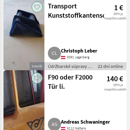
súčiastky / Časti pre
Transport
1 €
nákladné autá
Kunststoffkantenschutz
DPH je
neaplikovateľné
Christoph Leber
8091 Jagerberg
Údržbarské súpravy a
22 dní online
Inzerát
súčiastky / Časti pre
F90 oder F2000
140 €
nákladné autá
Tür li.
DPH je
neaplikovateľné
Andreas Schwaninger
6112 Wattens