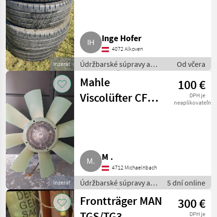
Inge Hofer
4072 Alkoven
Údržbarské súpravy a
Od včera
Inzerát
súčiastky / Časti pre
Mahle
100 €
nákladné autá
Viscolüfter CFF
DPH je
neaplikovateľné
454 000P
M .
4712 Michaelnbach
Údržbarské súpravy a
5 dní online
Inzerát
súčiastky / Časti pre
Frontträger MAN
300 €
nákladné autá
TGS/TG3
DPH je