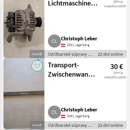
Lichtmaschine
DPH je
neaplikovateľné
Volvo 24 V
Christoph Leber
8091 Jagerberg
Údržbarské súpravy a
22 dní online
Inzerát
súčiastky / Časti pre
Transport-
30 €
nákladné autá
Zwischenwandverschluss
DPH je
neaplikovateľné
Aluklemmbrett
Christoph Leber
8091 Jagerberg
Údržbarské súpravy a
22 dní online
Inzerát