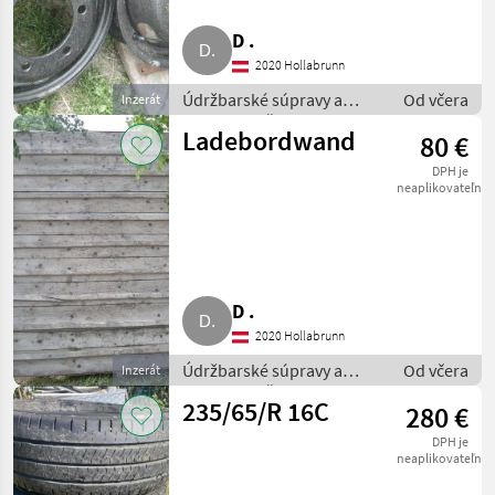
MARKETPLACE
D .
2020 Hollabrunn
Ponuky
Drobné
Marketplace
predajcov
inzeráty
Údržbarské súpravy a
Od včera
Inzerát
súčiastky / Časti pre
Ladebordwand
80 €
nákladné autá
DPH je
neaplikovateľné
D .
2020 Hollabrunn
Údržbarské súpravy a
Od včera
Inzerát
súčiastky / Časti pre
235/65/R 16C
280 €
nákladné autá
DPH je
neaplikovateľné