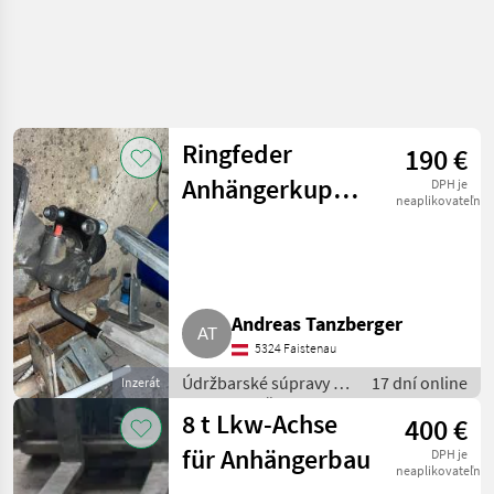
Ringfeder
190 €
Anhängerkupplung,
DPH je
neaplikovateľné
Abschleppkupplung
Andreas Tanzberger
5324 Faistenau
Údržbarské súpravy a
17 dní online
Inzerát
súčiastky / Časti pre
8 t Lkw-Achse
400 €
nákladné autá
für Anhängerbau
DPH je
neaplikovateľné