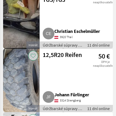
neaplikovateľné
Christian Eschelmüller
3920 Thail
Údržbarské súpravy a
11 dní online
Inzerát
súčiastky / Časti pre
12,5R20 Reifen
50 €
nákladné autá
DPH je
neaplikovateľné
Johann Fürlinger
3314 Strengberg
Údržbarské súpravy a
11 dní online
Inzerát
súčiastky / Časti pre