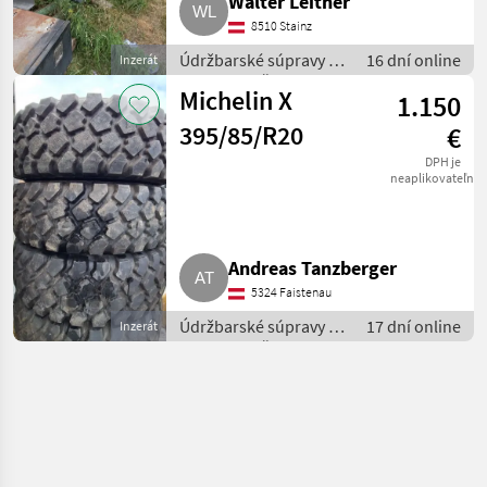
Walter Leitner
8510 Stainz
Údržbarské súpravy a
16 dní online
Inzerát
súčiastky / Časti pre
Michelin X
1.150
nákladné autá
395/85/R20
€
DPH je
neaplikovateľné
Andreas Tanzberger
5324 Faistenau
Údržbarské súpravy a
17 dní online
Inzerát
súčiastky / Časti pre
nákladné autá