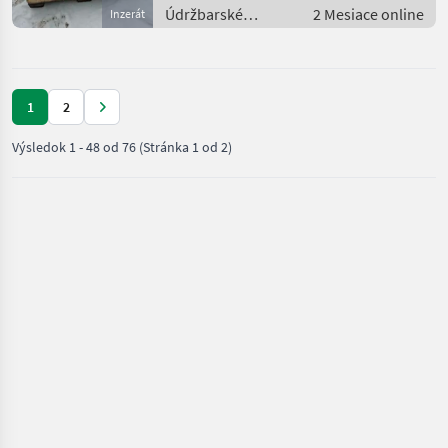
Údržbarské
2 Mesiace online
Inzerát
súpravy a súčiastky
/ Časti pre
nákladné autá
1
2
Výsledok
1
-
48
od
76
(Stránka 1 od 2)