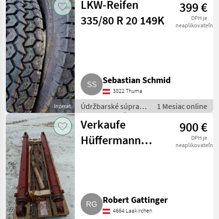
LKW-Reifen
399 €
pre nákladné autá
335/80 R 20 149K
DPH je
neaplikovateľné
Sebastian Schmid
3822 Thuma
Údržbarské súpravy
1 Mesiac online
Inzerát
a súčiastky / Časti
Verkaufe
900 €
pre nákladné autá
Hüffermann
DPH je
neaplikovateľné
Hackenlift-
Zylinder
Robert Gattinger
4664 Laakirchen