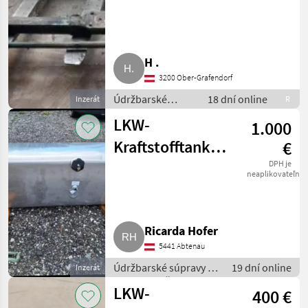
H .
3200 Ober-Grafendorf
Údržbarské
18 dní online
Inzerát
R
súpravy a
LKW-
1.000
súčiastky / Časti
pre nákladné
Kraftstofftank
€
autá
SMA Serbat 550 l
DPH je
neaplikovateľné
Ricarda Hofer
5441 Abtenau
Údržbarské súpravy a
19 dní online
Inzerát
súčiastky / Časti pre
LKW-
400 €
nákladné autá