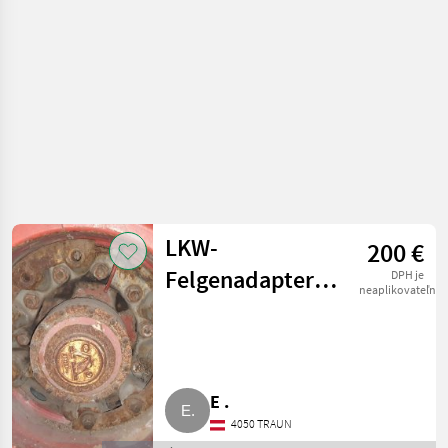
pre nákladné autá
LKW-
200 €
Felgenadapter
DPH je
neaplikovateľné
TRILEX
E .
4050 TRAUN