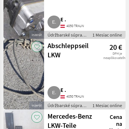
E .
4050 TRAUN
Údržbarské súpravy
1 Mesiac online
Inzerát
a súčiastky / Časti
Abschleppseil
20 €
pre nákladné autá
LKW
DPH je
neaplikovateľné
E .
4050 TRAUN
Údržbarské súpravy
1 Mesiac online
Inzerát
a súčiastky / Časti
Mercedes-Benz
Cena
pre nákladné autá
na
LKW-Teile