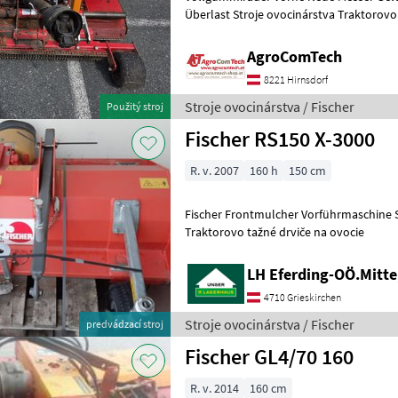
Überlast Stroje ovocinárstva Traktor
AgroComTech
8221 Hirnsdorf
Stroje ovocinárstva / Fischer
Použitý stroj
Fischer RS150 X-3000
R. v. 2007
160 h
150 cm
Fischer Frontmulcher Vorführmaschine Stroje ovocinárstva
Traktorovo tažné drviče na ovocie
LH Eferding-OÖ.Mitte
4710 Grieskirchen
Stroje ovocinárstva / Fischer
predvádzací stroj
Fischer GL4/70 160
R. v. 2014
160 cm