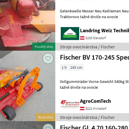
Gelenkwelle Messer Neu Keilriemen Neu Stroje ovocinárstv
Traktorovo tažné drviče na ovocie
Landring Weiz Techn
8200 Gleisdorf
Stroje ovocinárstva / Fischer
Použitý stroj
Fischer BV 170-245 Spec
1 h
245 cm
Vollgummiräder Vorne Gewicht 540kg Stroje ovocinárstva Traktorovo
tažné drviče na ovocie
AgroComTech
8221 Hirnsdorf
Stroje ovocinárstva / Fischer
Nový stroj
Fischer GL 4 70 160-280