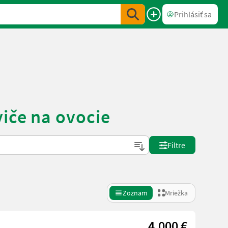
Prihlásiť sa
viče na ovocie
Filtre
Zoznam
Mriežka
4.000 €