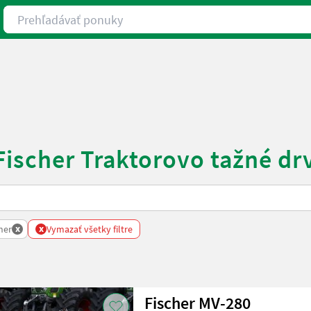
Prehľadávať ponuky
Fischer Traktorovo tažné dr
x
x
her
Vymazať všetky filtre
Fischer MV-280