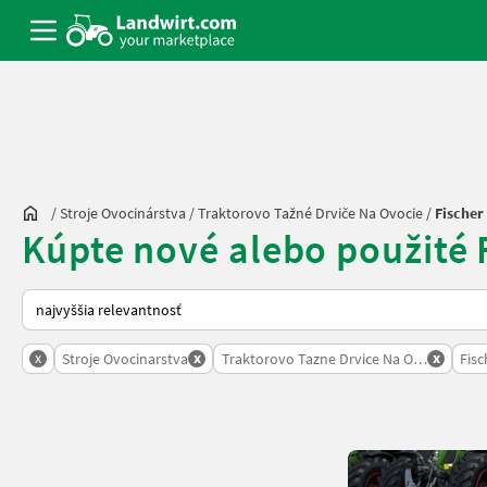
/
Stroje Ovocinárstva
/
Traktorovo Tažné Drviče Na Ovocie
/
Fischer
Kúpte nové alebo použité 
Takto sa vykonáva triedenie na Landwirt.com
x
x
x
Stroje Ovocinarstva
Traktorovo Tazne Drvice Na Ovocie
Fisc