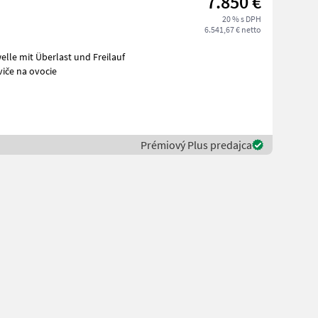
7.850 €
20 % s DPH
6.541,67 € netto
le mit Überlast und Freilauf
viče na ovocie
Prémiový Plus predajca