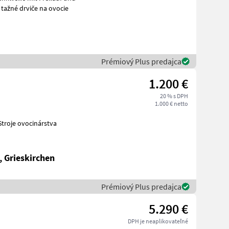
ovo tažné drviče na ovocie
Prémiový Plus predajca
1.200 €
20 % s DPH
1.000 € netto
, Grieskirchen
Prémiový Plus predajca
5.290 €
DPH je neaplikovateľné