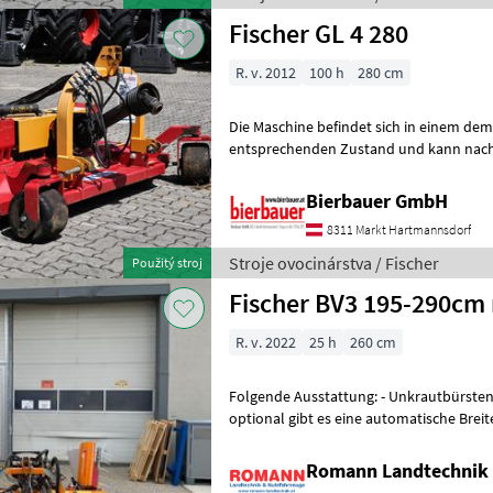
Fischer GL 4 280
R. v. 2012
100 h
280 cm
Die Maschine befindet sich in einem de
entsprechenden Zustand und kann nach 
gerne vor Ort besichtigt und geprüft we
Bierbauer GmbH
8311 Markt Hartmannsdorf
Stroje ovocinárstva / Fischer
Použitý stroj
Fischer BV3 195-290cm
R. v. 2022
25 h
260 cm
Folgende Ausstattung: - Unkrautbürsten -
optional gibt es eine automatische Breit
Getriebe und Räder zur Tie
Romann Landtechnik 