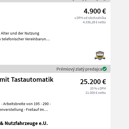
4.900 €
s DPH od obchodníka
4.336,28 € netto
m Alter und der Nutzung
telefonischer Vereinbarung
Prémiový zlatý predajca
 mit Tastautomatik
25.200 €
20 % s DPH
21.000 € netto
 Arbeitsbreite von 195 - 290 -
enverstellung - Freilauf im
& Nutzfahrzeuge e.U.