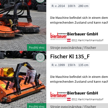
R. v. 2014
100 h
280 cm
Die Maschine befindet sich in einem de
entsprechenden Zustand und kann nach 
gerne vor Ort besichtigt und geprüft we
Bierbauer GmbH
8311 Markt Hartmannsdorf
Stroje ovocinárstva / Fischer
Použitý stroj
Fischer Kl 135_F
R. v. 1999
150 h
135 cm
Die Maschine befindet sich in einem de
entsprechenden Zustand und kann nach 
gerne vor Ort besichtigt und geprüft we
Bierbauer GmbH
8311 Markt Hartmannsdorf
Stroje ovocinárstva / Fischer
Použitý stroj