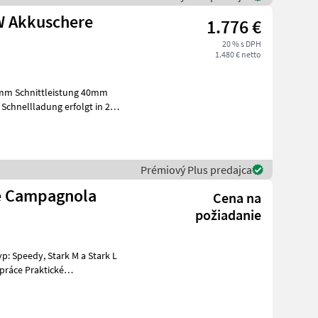
W Akkuschere
1.776 €
20 % s DPH
1.480 € netto
0mm Schnittleistung 40mm
Schnellladung erfolgt in 2
Prémiový Plus predajca
e Campagnola
Cena na
požiadanie
tériou