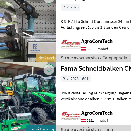
R. v. 2025
3 STK Akku Schnitt Durchmesser 34mm K
Aufladungszeit 1, 5 bis 2 Stunden Gewich
Campagnola STARK XL Verka
AgroComTech
8221 Hirnsdorf
Stroje ovocinárstva / Campagnola
Nový stroj
Fama Schneidbalken CK
R. v. 2023
60 h
Joysticksteuerung Rückneigung Hageln
Vertikalschneidbalken 2, 23m 1 Balken m
Abbausystem auf Räder Fronthydrauli
AgroComTech
8221 Hirnsdorf
Stroje ovocinárstva / Fama
predvádzací stroj