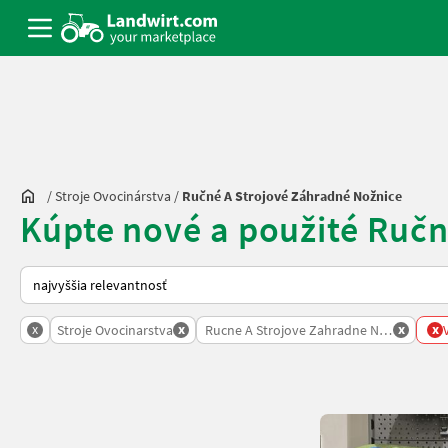
/
Stroje Ovocinárstva
/
Ručné A Strojové Záhradné Nožnice
Kúpte nové a použité Ručn
Takto sa vykonáva triedenie na Landwirt.com
x
x
x
x
Stroje Ovocinarstva
Rucne A Strojove Zahradne Noznice