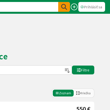
Prihlásiť sa
ce
Filtre
Zoznam
Mriežka
550 €