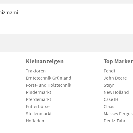
nizmami
Kleinanzeigen
Top Marke
Traktoren
Fendt
Erntetechnik Grünland
John Deere
Forst- und Holztechnik
Steyr
Rindermarkt
New Holland
Pferdemarkt
Case IH
Futterbörse
Claas
Stellenmarkt
Massey Fergu
Hofladen
Deutz-Fahr