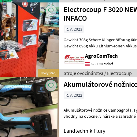
Electrocoup F 3020 NE
INFACO
R. v. 2023
Gewicht 708g Schere Klingenöffnung 6
Gewicht 698g Akku Lithium-Ionen Akkus 
Stunden Zusätzlich eine Reseverkli
AgroComTech
8221 Hirnsdorf
Stroje ovocinárstva / Electrocoup
Nový stroj
Akumulátorové nožnic
R. v. 2022
Akumulátorové nožnice Campagnola, Typ: Speedy, Stark M a Stark L
vhodný na ovocné, vinárske a záhradné práce Praktické
akumulátorové nožnice so zásuvnou ba
Landtechnik Flury