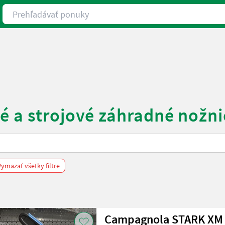
Prehľadávať ponuky
é a strojové záhradné nožni
Vymazať všetky filtre
Campagnola STARK XM