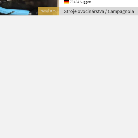
79424 Auggen
Stroje ovocinárstva / Campagnola
Nový stroj