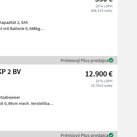
20 % s DPH
458,33 € netto
apazität 2, 5Ah
t mit Batterie 0, 948kg
Prémiový Plus predajca
P 2 BV
12.900 €
20 % s DPH
10.750 € netto
etzabweiser
it 0, 89cm mech. Verstellbar
kmontage
Prémiový Plus predajca