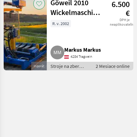
Göweil 2010
6.500
objemových
krmív /
Wickelmaschine
€
Göweil
G 2010
DPH je
R. v. 2002
neaplikovateľné
Markus Markus
4284 Tragwein
Stroje na zber
2 Mesiace online
Inzerát
objemových krmív
/ Zvinovací lis