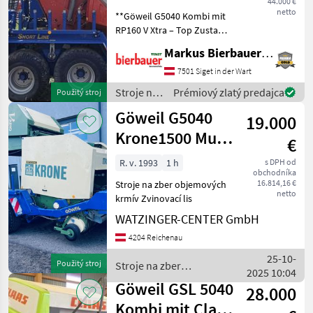
44.000 €
netto
**Göweil G5040 Kombi mit
RP160 V Xtra – Top Zustand,
sofort einsatzbereit!** Sehr
Markus Bierbauer GmbH
schöne Wickelkombination
in technisch und optisch
7501 Siget in der Wart
einwandfreiem Zustand.
Stroje na
Prémiový zlatý predajca
Použitý stroj
Die Pre
zber
Göweil G5040
19.000
objemových
krmív /
Krone1500 Multi
€
Göweil
Cut
R. v. 1993
1 h
s DPH od
obchodníka
16.814,16 €
Stroje na zber objemových
netto
krmív Zvinovací lis
WATZINGER-CENTER GmbH
4204 Reichenau
25-10-
Použitý stroj
Stroje na zber
2025 10:04
objemových krmív /
Göweil GSL 5040
28.000
Göweil
Kombi mit Claas