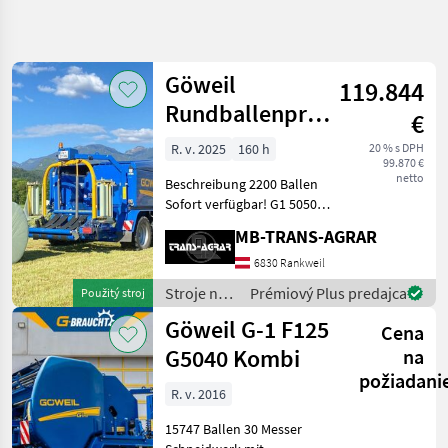
Spresniť
hľadanie
Göweil
119.844
Kategória
Krajina
Filtre
4
Rundballenpresse
€
Kombi G1
R. v. 2025
160 h
20 % s DPH
Zobraziť 8
AKTUÁLNA
Resetovať
99.870 €
Neuwertig
CESTA
výsledkov
netto
Beschreibung 2200 Ballen
poľnohospodárska
Sofort verfügbar! G1 5050
technika
Kombi Load Sensing
MB-TRANS-AGRAR
Stroje Na Zber
Doppelwickelarm
Objemovych
Ballenablage nach hinten
6830 Rankweil
Krmiv
Hydraulisch fahrbarer
Stroje na
Prémiový Plus predajca
Použitý stroj
Zvinovaci
Wickeltisch 4 Stück
zber
Lis
Göweil G-1 F125
Ballentra
Cena
objemových
Goeweil
krmív /
G5040 Kombi
na
Göweil
požiadani
VYBRAŤ
R. v. 2016
KATEGÓRIU
15747 Ballen 30 Messer
Göweil