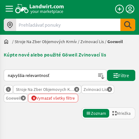
Prehľadávať ponuky
/
Stroje Na Zber Objemových Krmív
/
Zvinovací Lis
/
Goeweil
Kúpte nové alebo použité Göweil Zvinovací lis
Takto sa vykonáva triedenie na Landwirt.com
Filtre
x
x
x
Stroje Na Zber Objemovych Krmiv
Zvinovaci Lis
x
x
Goeweil
Vymazať všetky filtre
Zoznam
Mriežka