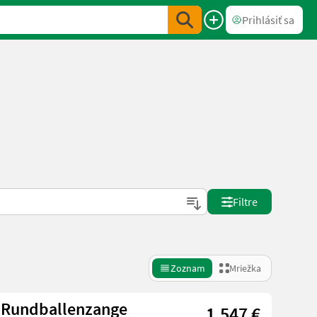
Prihlásiť sa
Filtre
Zoznam
Mriežka
 Rundballenzange
1.547 €