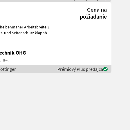
Cena na
požiadanie
nt- und Seitenschutz klappbar
echnik OHG
. Htwl.
Pöttinger
Prémiový Plus predajca