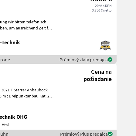
20 % s DPH
3.750 € netto
Zeit für
-Technik
Krone
Prémiový zlatý predajca
Cena na
požiadanie
3021 F Starrer Anbaubock
95 m ; Dreipunktanbau Kat. 2
echnik OHG
. Htwl.
Kuhn
Prémiový Plus predajca