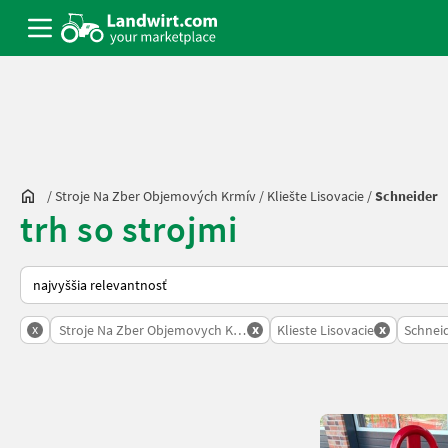
/
Stroje Na Zber Objemových Krmív
/
Kliešte Lisovacie
/
Schneider
trh so strojmi
Takto sa vykonáva triedenie na Landwirt.com
x
x
x
Stroje Na Zber Objemovych Krmiv
Klieste Lisovacie
Schnei