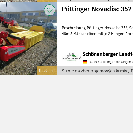
Pöttinger Novadisc 352
Beschreibung Pöttinger Novadisc 352, Scheibenmäher Arbeitsbreite 3,
46m 8 Mähscheiben mit je 2 Klingen Fro
Gelenkwelle 1 3/8" 6teilig Sta
Schönenberger Landt
78256 Steisslingen bei Singen a
Stroje na zber objemových krmív / 
Nový stroj