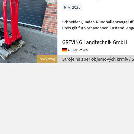
R. v. 2025
Schneider Quader- Rundballenzange Öffnungsweite: 70cm bis 205cm
Preis gilt für vorhandenen Zustand. Ange
Änderungen und Zwischenverkauf v
GREVING Landtechnik GmbH
48268 Greven
Stroje na zber objemových krmív / 
Nový stroj