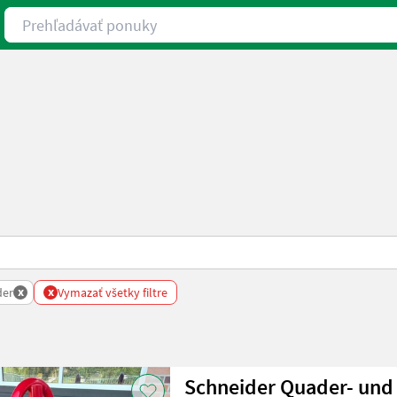
Prehľadávať ponuky
x
x
der
Vymazať všetky filtre
Schneider Quader- und