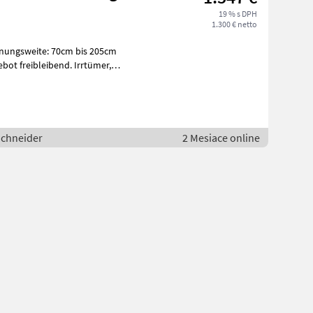
19 % s DPH
1.300 € netto
bot freibleibend. Irrtümer,
Schneider
2 Mesiace online