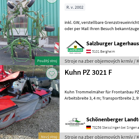
R. v. 2002
inkl. GW, verstellbare Grenzstreueinrichtung Wir bitten telefonisch
oder per Mail Ihren Besuch bekanntzugeben, um ausreichend 
die Beratung und eventuell ein
Salzburger Lagerhaus
5101 Bergheim
Stroje na zber objemových krmív / 
Použitý stroj
Kuhn PZ 3021 F
Kuhn Trommelmäher für Frontanbau PZ 
Arbeitsbreite 3, 4 m; Transportbreite 2, 
für Schnellkuppler für Frontanbau; Z
Schönenberger Landt
78256 Steisslingen bei Singen a
Stroje na zber objemových krmív / 
Nový stroj