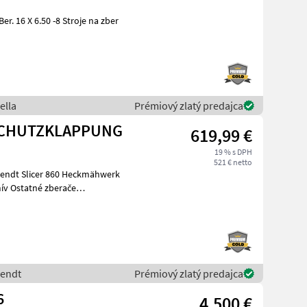
0 -8 Stroje na zber
ella
Prémiový zlatý predajca
NSCHUTZKLAPPUNG
619,99 €
19 % s DPH
521 € netto
Fendt
Prémiový zlatý predajca
6
4.500 €