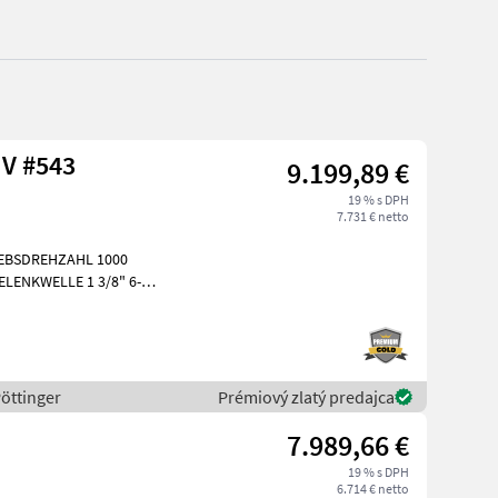
Pöttinger NOVACAT 352 V #543
9.199,89 €
19 % s DPH
7.731 € netto
EBSDREHZAHL 1000
LENKWELLE 1 3/8" 6-
NGHYDRAULISCHE
Pöttinger
Prémiový zlatý predajca
7.989,66 €
19 % s DPH
6.714 € netto