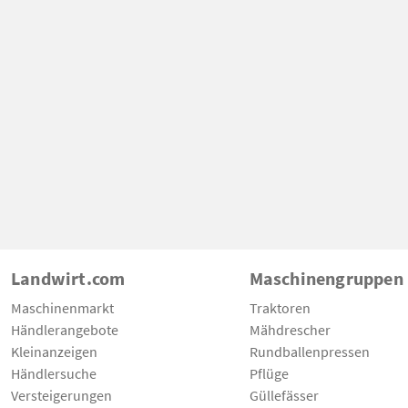
Landwirt.com
Maschinengruppen
Maschinenmarkt
Traktoren
Händlerangebote
Mähdrescher
Kleinanzeigen
Rundballenpressen
Händlersuche
Pflüge
Versteigerungen
Güllefässer