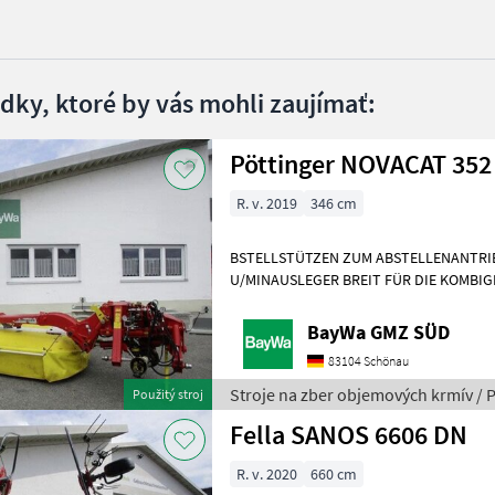
edky, ktoré by vás mohli zaujímať:
R. v. 2019
346 cm
BSTELLSTÜTZEN ZUM ABSTELLENANTRI
U/MINAUSLEGER BREIT FÜR DIE KOMBIGE
TEILIGHYDRAULISCHE ANFAHRSICHERU
UNTERLENKERWIPP
BayWa GMZ SÜD
83104 Schönau
Stroje na zber objemových krmív / 
Použitý stroj
Fella SANOS 6606 DN
R. v. 2020
660 cm