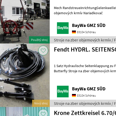
Mech RandstreueinrichtungGelenkwelleBer. 16 X 6.5
objemových krmív Nariadkovač
BayWa GMZ SÜD
83104 Schönau
Stroje na zber objemových krmív / F
Použitý stroj
Fendt HYDRL. SEITE
1 Satz Hydraulische Seitenklappung zu Fendt Slicer 860 Heckmähwerk
Butterfly Stroje na zber objemových krmív Ostatné zberače
objemových krmív
BayWa GMZ SÜD
83104 Schönau
Stroje na zber objemových krmív / 
Nový stroj
Krone Zettkreisel 6.70/