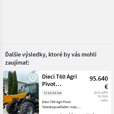
BMT
Winkelbauer
Geel
Joma-Tech
Ďalšie výsledky, ktoré by vás mohli
MARKETPLACE
zaujímať:
Ponuky
Drobné
Marketplace
predajcov
inzeráty
Dieci T60 Agri
95.640
Pivot
€
Teleskopradlader
73 kS/54 kW
20 % s DPH
79.700 €
netto
Dieci T60 Agri Pivot
Teleskopradlader: max.
Hubhöhe: 4, 7 m; max.