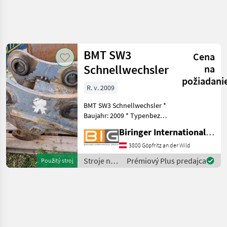
Spresniť
hľadanie
BMT SW3
Cena
Kategória
Krajina
Filtre
4
Schnellwechsler
na
požiadani
R. v. 2009
Zobraziť 1
AKTUÁLNA
Resetovať
CESTA
výsledkov
BMT SW3 Schnellwechsler *
stavebná
Baujahr: 2009 * Typenbez.:
technika
SW3/N PC38Q-8 * max.
Biringer International GmbH
Stroje
Hublast: 12, 5 t * max.
Na
Betriebsdruck: 210 bar
3800 Göpfritz an der Wild
Stavbu
Stroje na stavbu Systémy s
Stroje na
Prémiový Plus predajca
Použitý stroj
Systemy S
rýchlou výmenou
stavbu /
Rychlou
Vymenou
BMT
Bmt
VYBRAŤ
KATEGÓRIU