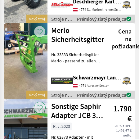
Deschberger Karl Landtechnik GesmbH & Co KG
Tragkraft: 2.250 kg mit
Teleskopausleger mit 40
4774 St. Marienkirchen/Schärding
km/h 2-Gang-Getriebe,
Stroje na
Prémiový zlatý predajca
Nový stroj
Kubota 54, 6 kW (73 PS)
stavbu /
Merlo
Dieselm
Cena
Dieci
Sicherheitsgitter
na
požiadani
Nr. 33333 Sicherheitsgitter
Merlo - passend zu allen
Merlo Modellen Das
Verkaufsteam der Fa.
Schwarzmayr Landtechnik GmbH - Aurolzmünster
Schwarzmayr zeigt Ihnen
das Gerät/Maschine gerne
4971 Aurolzmünster
und bittet um T
Stroje na
Prémiový zlatý predajca
Nový stroj
stavbu /
Sonstige Saphir
1.790
Merlo
Adapter JCB 3-
€
Punkt
R. v. 2023
20 % s DPH
1.491,67 €
netto
Nr. 62873 Adapter - mit