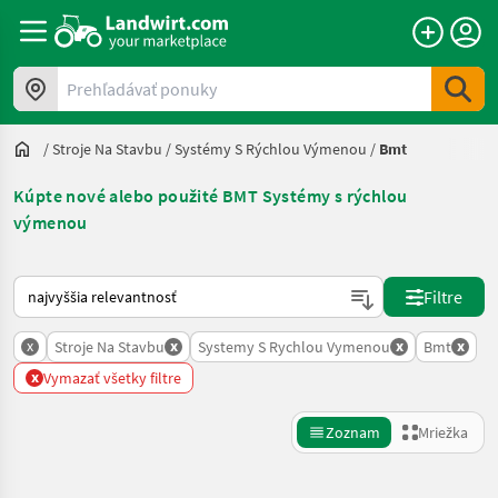
Prehľadávať ponuky
/
Stroje Na Stavbu
/
Systémy S Rýchlou Výmenou
/
Bmt
Kúpte nové alebo použité BMT Systémy s rýchlou
výmenou
Takto sa vykonáva triedenie na Landwirt.com
Filtre
x
x
x
x
Stroje Na Stavbu
Systemy S Rychlou Vymenou
Bmt
x
Vymazať všetky filtre
Zoznam
Mriežka