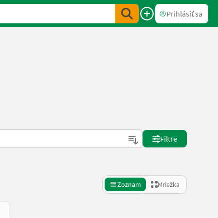
Prihlásiť sa
Filtre
Zoznam
Mriežka