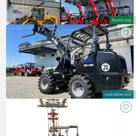
Použitý stroj
predvádzací stroj