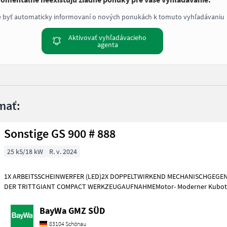
e byť automaticky informovaní o nových ponukách k tomuto vyhľadávaniu
Aktivovať vyhľadávacieho
agenta
mať:
Sonstige GS 900 # 888
25 kS/18 kW
R. v. 2024
1X ARBEITSSCHEINWERFER (LED)2X DOPPELTWIRKEND MECHANISCHGEGE
DER TRITTGIANT COMPACT WERKZEUGAUFNAHMEMotor- Moderner Kubot
Dreizylinderdieselmotor, Typ
BayWa GMZ SÜD
83104 Schönau