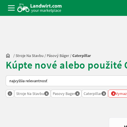
/
Stroje Na Stavbu
/
Pásový Báger
/
Caterpillar
Kúpte nové alebo použité 
Takto sa vykonáva triedenie na Landwirt.com
x
x
x
x
x
Stroje Na Stavbu
Pasovy Bager
Caterpillar
Vymaza
M