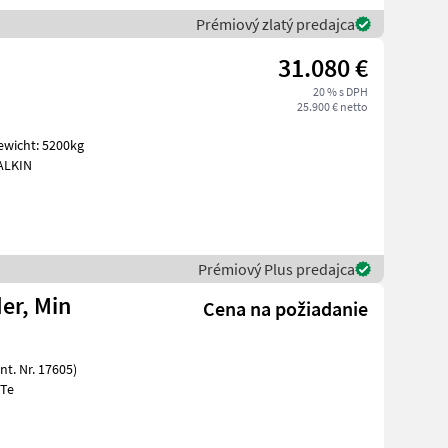
Prémiový zlatý predajca
31.080 €
20 % s DPH
25.900 € netto
ewicht: 5200kg
FALKIN
Prémiový Plus predajca
er, Min
Cena na požiadanie
CB Te