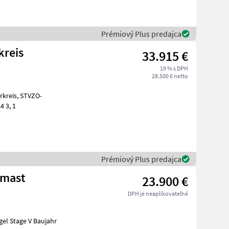
Prémiový Plus predajca
kreis
33.915 €
19 % s DPH
28.500 € netto
GutachtenStandard Schaufel 110 cm und Palettengabel Neumaschine 2024 3, 1
Prémiový Plus predajca
bmast
23.900 €
DPH je neaplikovateľné