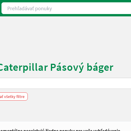
Prehľadávať ponuky
Caterpillar Pásový báger
ť všetky filtre
omentálne neexistujú žiadne ponuky pre vaše vyhľadávanie.