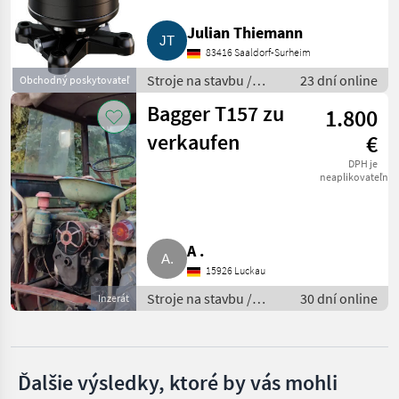
Stk. KM04 F
MARKETPLACE
Julian Thiemann
Ponuky
Drobné
Marketplace
83416 Saaldorf-Surheim
predajcov
inzeráty
Stroje na stavbu /
23 dní online
Obchodný poskytovateľ
Nakladačový žeriav
Bagger T157 zu
1.800
verkaufen
€
DPH je
neaplikovateľné
A .
15926 Luckau
Stroje na stavbu /
30 dní online
Inzerát
Nakladačový žeriav
Ďalšie výsledky, ktoré by vás mohli