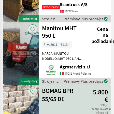
undercarriage: Dozerblad
Scantruck A/S
for 3, 8M³- vinkel >24° -
foldbar Undercarriage:
7800 Skive
Stålbånd Track shoes
Stroje na
Prémiový Plus predajca
Použitý stroj
width: 860 IMC
stavbu /
Manitou MHT
Cena
Komatsu
950 L
na
požiadani
R. v. 2011
6113 h
MARCA: MANITOU
MODELLO: MHT 950 L ANNO:
2011 ACCESSORI: ATTACCO
Agroservizi s.r.l.
E SGANCIO RAPIDO
PORTATA MAX: 50 QLI
45031 Arquà Polesine
ALTEZZA MAX DI
Stroje na
Prémiový Plus predajca
Použitý stroj
SOLLEVAMENTO: 9 MT
stavbu /
MOTORE: PERKINS 145 CV
BOMAG BPR
5.800
Manitou
ORE DI
55/65 DE
€
DPH je
neaplikovateľné
Pôvodná