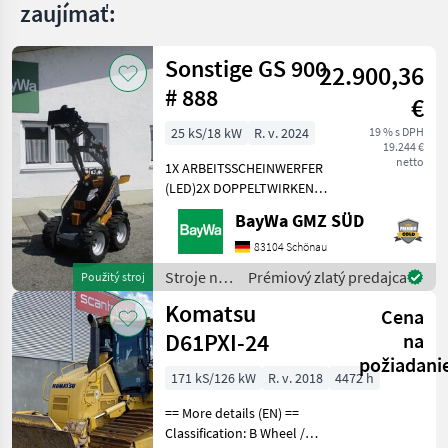
zaujímať:
Sonstige GS 900
22.900,36
# 888
€
25 kS/18 kW
R. v. 2024
19 % s DPH
19.244 €
netto
1X ARBEITSSCHEINWERFER
(LED)2X DOPPELTWIRKEND
MECHANISCHGEGENGEWICHT
BayWa GMZ SÜD
UNTER DER TRITTGIANT
COMPACT
83104 Schönau
WERKZEUGAUFNAHMEMotor-
Stroje na
Prémiový zlatý predajca
Použitý stroj
Moderner Kubota
stavbu /
Komatsu
Dreizylinderdieselmotor,
Cena
Sonstige
Typ
D61PXI-24
na
požiadani
171 kS/126 kW
R. v. 2018
4472 h
== More details (EN) ==
Classification: B Wheel /