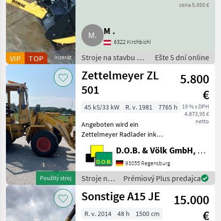
cena 5.950 €
M .
6322 Kirchbichl
Stroje na stavbu /
Ešte 5 dní online
VIP
TOP
Inzerát
Ostatné stroje
Zettelmeyer ZL
5.800
stavebného
priemyslu
501
€
45 kS/33 kW
R. v. 1981
7765 h
19 % s DPH
4.873,95 €
netto
Angeboten wird ein
Zettelmeyer Radlader inkl.
Schaufel und
D.O.B. & Völk GmbH, Filiale Regensburg
Palettengabel. Sollten Sie
Fragen haben stehe Ich
93055 Regensburg
gerne zur Verfügung. Stroje
Stroje na
Prémiový Plus predajca
Použitý stroj
na stavbu Čelný nakladač
stavbu /
Sonstige A15 JE
15.000
Zettelmeyer
€
R. v. 2014
48 h
1500 cm