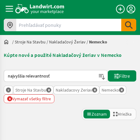
Prehľadávať ponuky
/
Stroje Na Stavbu
/
Nakladačový Žeriav
/
Nemecko
Kúpte nové a použité Nakladačový žeriav v Nemecko
Takto sa vykonáva triedenie na Landwirt.com
Filtre
x
x
x
x
Stroje Na Stavbu
Nakladacovy Zeriav
Nemecko
x
Vymazať všetky filtre
Zoznam
Mriežka