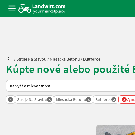
/
Stroje Na Stavbu
/
Miešačka Betónu
/
Bullforce
Kúpte nové alebo použité 
Takto sa vykonáva triedenie na Landwirt.com
x
x
x
x
x
Stroje Na Stavbu
Miesacka Betonu
Bullforce
Vyma