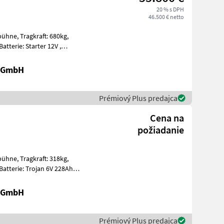
20 % s DPH
46.500 € netto
t: 680kg,
t, Edelstahl
r GmbH
Prémiový Plus predajca
Cena na
požiadanie
t: 318kg,
ummi E
r GmbH
Prémiový Plus predajca