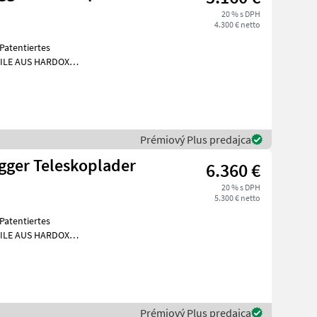
20 % s DPH
4.300 € netto
Patentiertes
EILE AUS HARDOX
erwelle aus C45 Volls
Prémiový Plus predajca
gger Teleskoplader
6.360 €
20 % s DPH
5.300 € netto
Patentiertes
EILE AUS HARDOX
erwelle aus C45 Volls
Prémiový Plus predajca