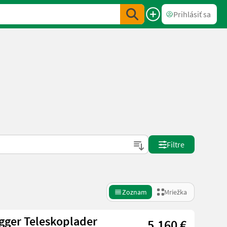
Prihlásiť sa
Filtre
Zoznam
Mriežka
gger Teleskoplader
5.160 €