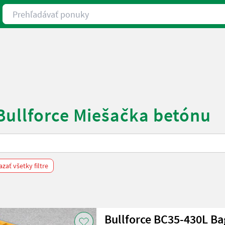
Prehľadávať ponuky
Bullforce Miešačka betónu
zať všetky filtre
Bullforce BC35-430L Ba