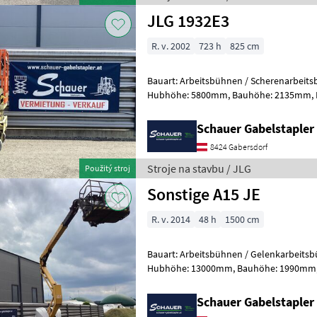
JLG 1932E3
R. v. 2002
723 h
825 cm
Bauart: Arbeitsbühnen / Scherenarbeitsbühne, Tragkraf
Hubhöhe: 5800mm, Bauhöhe: 2135mm, Batterie: Trojan PzS 24V
Zustand: Neu, Bereifung vorne: Banda
Schauer Gabelstaple
8424 Gabersdorf
Stroje na stavbu / JLG
Použitý stroj
Sonstige A15 JE
R. v. 2014
48 h
1500 cm
Bauart: Arbeitsbühnen / Gelenkarbeitsbühne, Tragkraft
Hubhöhe: 13000mm, Bauhöhe: 1990mm, Bereifung vorne: Bandagen
Einfach 60 - 80% , Bereifung hinten: Ba
Schauer Gabelstaple