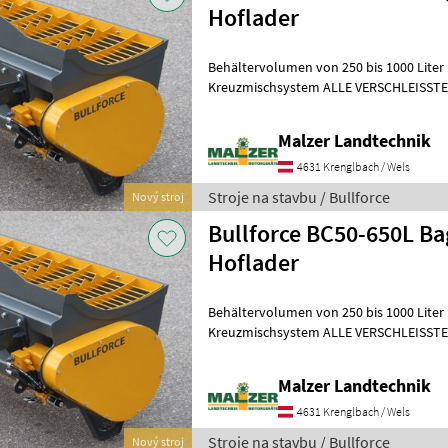
Hoflader
Behältervolumen von 250 bis 1000 Liter 
Kreuzmischsystem ALLE VERSCHLEISST
Mischerschneckenringe 15 x 65 mm Misch
Malzer Landtechnik
4631 Krenglbach / Wels
Stroje na stavbu / Bullforce
Nový stroj
Bullforce BC50-650L Ba
Hoflader
Behältervolumen von 250 bis 1000 Liter 
Kreuzmischsystem ALLE VERSCHLEISST
Mischerschneckenringe 15 x 65 mm Misch
Malzer Landtechnik
4631 Krenglbach / Wels
Stroje na stavbu / Bullforce
Nový stroj