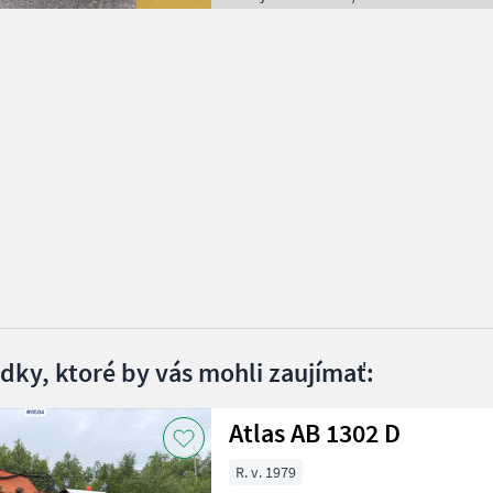
edky, ktoré by vás mohli zaujímať:
Atlas AB 1302 D
R. v. 1979