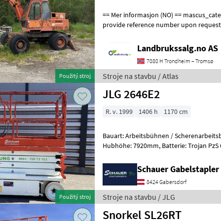
== Mer informasjon (NO) == mascus_category: excavators Please
provide reference number upon request
en.landbrukssalg.no/9504 for more image
Landbrukssalg.no AS
7080 H Trondheim – Tromsø
Stroje na stavbu / Atlas
Použitý stroj
JLG 2646E2
R. v. 1999
1406 h
1170 cm
Bauart: Arbeitsbühnen / Scherenarbeitsbühne, Tragkraf
Hubhöhe: 7920mm, Batterie: Trojan PzS 6V 225Ah Zustand: 60 - 80%,
Bereifung vorne: Vollgummi Einfach 8
Schauer Gabelstaple
8424 Gabersdorf
Stroje na stavbu / JLG
Použitý stroj
Snorkel SL26RT