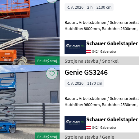
R. v. 2026
2 h
2130 cm
Bauart: Arbeitsbühnen / Scherenarbeitsbühne, Tragkraf
Hubhöhe: 8000mm, Bauhöhe: 2600mm, Batterie: Starter 12V ,
Sonderausstattung: CE Zertifika
Schauer Gabelstaple
8424 Gabersdorf
Stroje na stavbu / Snorkel
Použitý stroj
Genie GS3246
R. v. 2026
1170 cm
Bauart: Arbeitsbühnen / Scherenarbeitsbühne, Tragkraf
Hubhöhe: 9600mm, Bauhöhe: 2530mm, Batterie: Trojan 6V 228Ah
Zustand: Neu, Bereifung vorne: Vollg
Schauer Gabelstaple
8424 Gabersdorf
Stroje na stavbu / Genie
Použitý stroj