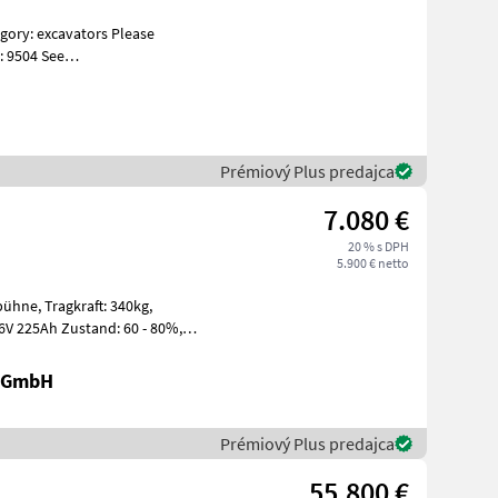
: 9504 See
s Specificati
Prémiový Plus predajca
7.080 €
20 % s DPH
5.900 € netto
t: 340kg,
r GmbH
Prémiový Plus predajca
55.800 €