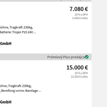
7.080 €
20 % s DPH
5.900 € netto
t: 230kg,
gen Ein
r GmbH
Prémiový Plus predajca
15.000 €
20 % s DPH
12.500 € netto
: 230kg,
nda
r GmbH