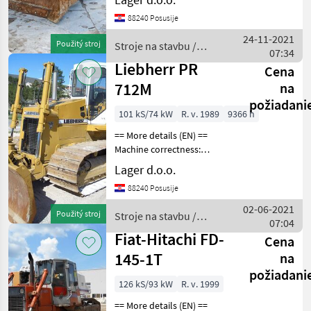
610 mm SU blade
88240 Posusije
3500x1500mm 7m3 ripper
installation ROPS / FOPS
24-11-2021
Použitý stroj
Stroje na stavbu /
cabin working signalizatio
07:34
Komatsu
Liebherr PR
Cena
712M
na
požiadani
101 kS/74 kW
R. v. 1989
9366 h
== More details (EN) ==
Machine correctness:
Correct Caterpillar width:
Lager d.o.o.
760 mm SU blade 3150mm
88240 Posusije
with tilt and rotating left-
right working lights Stroje
02-06-2021
Použitý stroj
Stroje na stavbu /
na sta
07:04
Liebherr
Fiat-Hitachi FD-
Cena
145-1T
na
požiadani
126 kS/93 kW
R. v. 1999
== More details (EN) ==