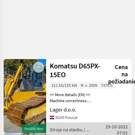
Komatsu D65PX-
Cena
15EO
na
požiadani
211 kS/155 kW
R. v. 2009
7370 h
== More details (EN) ==
Machine correctness:
Correct Caterpillar width:
Lager d.o.o.
910 mm SU knife knife
88240 Posusije
width 3900mm knife height
1100mm knife capacity
29-10-2022
Použitý stroj
Stroje na stavbu /
3.69m3 install
07:01