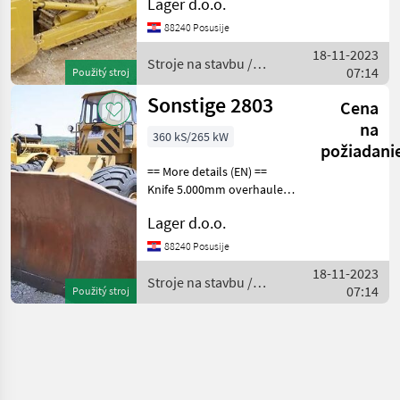
Lager d.o.o.
88240 Posusije
18-11-2023
Stroje na stavbu /
07:14
Použitý stroj
CAT
Sonstige 2803
Cena
na
360 kS/265 kW
požiadani
== More details (EN) ==
Knife 5.000mm overhauled
new color Stroje na stavbu
Lager d.o.o.
buldozér
88240 Posusije
18-11-2023
Stroje na stavbu /
07:14
Použitý stroj
Sonstige