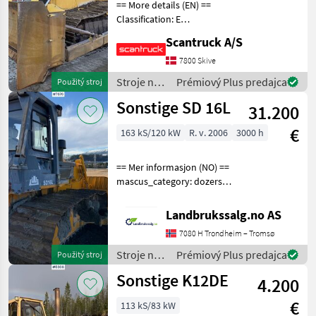
== More details (EN) ==
Classification: E
Undercarriage: Steel belts
Scantruck A/S
Track shoes width: 900
Gearbox type: Converter
7800 Skive
Working light rear Working
Stroje na
Prémiový Plus predajca
Použitý stroj
light front Walkie
stavbu /
Sonstige SD 16L
31.200
Komatsu
€
163 kS/120 kW
R. v. 2006
3000 h
== Mer informasjon (NO) ==
mascus_category: dozers
merke: Chanuai Please
provide reference number
Landbrukssalg.no AS
upon request: 7676 See
7080 H Trondheim – Tromsø
en.landbrukssalg.no/7676
for more images
Stroje na
Prémiový Plus predajca
Použitý stroj
stavbu /
Sonstige K12DE
4.200
Sonstige
€
113 kS/83 kW