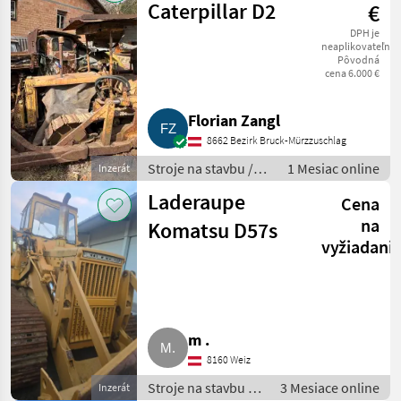
Caterpillar D2
€
DPH je
neaplikovateľné
Pôvodná
cena 6.000 €
Florian Zangl
8662 Bezirk Bruck-Mürzzuschlag
Stroje na stavbu /
1 Mesiac online
Inzerát
buldozér
Laderaupe
Cena
na
Komatsu D57s
vyžiadani
m .
8160 Weiz
Stroje na stavbu /
3 Mesiace online
Inzerát