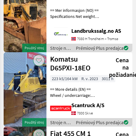
== Mer informasjon (NO) ==
Specifications Net weight
approx. 18, 000 kg Cut
approx. 300 cm Ready for
Landbrukssalg.no AS
delivery Notes: Engine
7080 H Trondheim – Tromsø
failure Stroje na stavbu
buldozér
Stroje na
Prémiový Plus predajca
Použitý stroj
stavbu /
Komatsu
Cena
Sonstige
D65PXI-18EO
na
požiadani
223 kS/164 kW
R. v. 2023
3011 h
== More details (EN) ==
Wheel / undercarriage:
Dozerblad straight tilt Track
Scantruck A/S
shoes width: 915 IMC 3D
maskinstyring kit kædestyr
7800 Skive
undervogn (PLUS)
Stroje na
Prémiový Plus predajca
Použitý stroj
Dozerforhøjning -
stavbu /
Fiat 455 CM 1
Cena
Komatsu