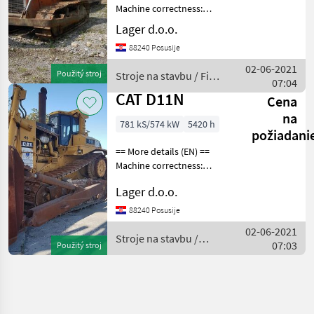
Machine correctness:
Incorrect Caterpillar width:
Lager d.o.o.
500 mm Stroje na stavbu
88240 Posusije
buldozér
02-06-2021
Použitý stroj
Stroje na stavbu / Fiat-
07:04
Hitachi
CAT D11N
Cena
na
781 kS/574 kW
5420 h
požiadani
== More details (EN) ==
Machine correctness:
Correct blade capacity
Lager d.o.o.
25.6m3 blade width
5600mm hydraulic pump
88240 Posusije
610l / min 3 speed forward
02-06-2021
3 reverse speed forward sp
Stroje na stavbu /
07:03
Použitý stroj
CAT