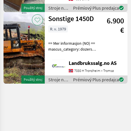
Stålbånd Track shoes
Stroje na
Prémiový Plus predajca
Použitý stroj
width: 860 IMC
stavbu /
Sonstige 1450D
6.900
Komatsu
€
R. v. 1979
== Mer informasjon (NO) ==
mascus_category: dozers
Please provide reference
number upon request: 8986
Landbrukssalg.no AS
See
7080 H Trondheim – Tromsø
en.landbrukssalg.no/8986
for more images
Stroje na
Prémiový Plus predajca
Použitý stroj
Specifications
stavbu /
Sonstige