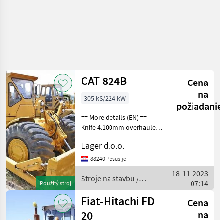
CAT 824B
Cena
na
305 kS/224 kW
požiadani
== More details (EN) ==
Knife 4.100mm overhauled
new color Stroje na stavbu
Lager d.o.o.
buldozér
88240 Posusije
18-11-2023
Stroje na stavbu /
07:14
Použitý stroj
CAT
Fiat-Hitachi FD
Cena
20
na