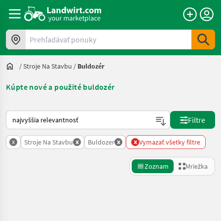
Prehľadávať ponuky
/
Stroje Na Stavbu
/
Buldozér
Kúpte nové a použité buldozér
Takto sa vykonáva triedenie na Landwirt.com
Filtre
x
x
x
x
Stroje Na Stavbu
Buldozer
Vymazať všetky filtre
Zoznam
Mriežka
Spresniť