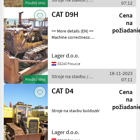
07:12
Použitý stroj
CAT
CAT D9H
Cena
na
požiadani
== More details (EN) ==
Machine correctness:
Correct blade 4.0 m + ripper
rebuilt engine Transmission
Lager d.o.o.
chains segments and
slippers Stroje na stavbu
88240 Posusije
buldozér
18-11-2023
Stroje na stavbu /
07:11
Použitý stroj
CAT
CAT D4
Cena
na
požiadani
Stroje na stavbu buldozér
Lager d.o.o.