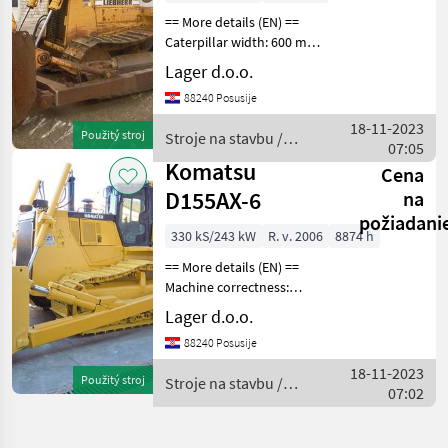
== More details (EN) ==
Caterpillar width: 600 mm
nož sa tiltom
Lager d.o.o.
1300x3300mm instalacija za
88240 Posusije
ripper papuče gusjenica
600mm rasvjeta Stroje na
18-11-2023
Použitý stroj
Stroje na stavbu /
stavbu buldozér
07:05
Liebherr
Komatsu
Cena
D155AX-6
na
požiadani
330 kS/243 kW
R. v. 2006
8874 h
== More details (EN) ==
Machine correctness:
Correct Hydrostatic control
Lager d.o.o.
system ROPS cab air SU
88240 Posusije
Blade 9, 4m3 blade
dimensions 4130x1790mm
18-11-2023
Použitý stroj
Stroje na stavbu /
new chassis Stroje n
07:02
Komatsu