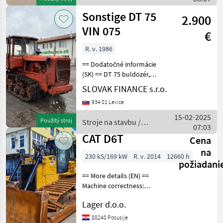
CAT
Sonstige DT 75
2.900
VIN 075
€
R. v. 1986
== Dodatočné informácie
(SK) == DT 75 buldozér,
motor - 4V diesel, železné
SLOVAK FINANCE s.r.o.
pásy, ovládanie -
934 01 Levice
rajčáky/páky, bez sedačky,
vzadu vývody na
15-02-2025
Použitý stroj
Stroje na stavbu /
hydrauliku, vývod na kardá
07:03
Sonstige
CAT D6T
Cena
na
230 kS/169 kW
R. v. 2014
12660 h
požiadani
== More details (EN) ==
Machine correctness:
Correct Caterpillar width:
Lager d.o.o.
915 mm straight knife knife
width 3900mm knife height
88240 Posusije