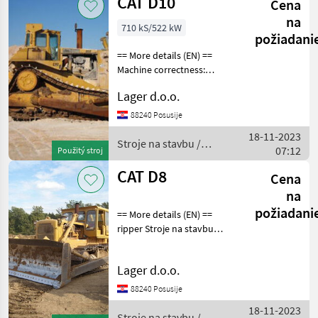
CAT D10
Cena
na
710 kS/522 kW
požiadani
== More details (EN) ==
Machine correctness:
Correct riper with one
Lager d.o.o.
tooth new chains new
segments of the drive the
88240 Posusije
new chips and tonsil knife
18-11-2023
machine in excellent
Stroje na stavbu /
07:12
Použitý stroj
CAT
CAT D8
Cena
na
požiadani
== More details (EN) ==
ripper Stroje na stavbu
buldozér
Lager d.o.o.
88240 Posusije
18-11-2023
Stroje na stavbu /