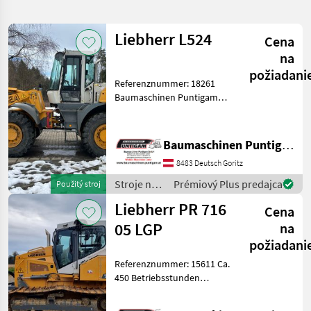
hľadanie
Liebherr L524
Cena
Kategória
Krajina
Filtre
3
na
požiadani
Zobraziť
Referenznummer: 18261
AKTUÁLNA
Resetovať
44
Baumaschinen Puntigam
CESTA
výsledkov
GmbH Unser Spezialgebiet:
stavebná
Ankauf - Verkauf -
technika
Vermietung von
Baumaschinen Puntigam GmbH
Stroje
Baumaschinen Besuchen
Na
8483 Deutsch Goritz
Sie unsere
Stavbu
Baumaschinenangebote
Stroje na
Prémiový Plus predajca
Použitý stroj
Buldozer
auch
stavbu /
Liebherr PR 716
Cena
Liebherr
VYBRAŤ
05 LGP
na
KATEGÓRIU
požiadani
CAT
11
Referenznummer: 15611 Ca.
450 Betriebsstunden
Sonstige
11
Baumaschinen Puntigam
GmbH Unser Spezialgebiet: