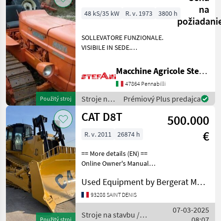
na
48 kS/35 kW
R. v. 1973
3800 h
požiadani
SOLLEVATORE FUNZIONALE.
VISIBILE IN SEDE.
TRATTATIVA PRIVATA Stroje
na stavbu buldozér
Macchine Agricole Stefani Luciano
47864 Pennabilli
Stroje na
Prémiový Plus predajca
Použitý stroj
stavbu /
CAT D8T
500.000
Fiat
€
R. v. 2011
26874 h
== More details (EN) ==
Online Owner's Manual
Stroje na stavbu buldozér
Used Equipment by Bergerat Monnoyeur
93208 SAINT DENIS
07-03-2025
Stroje na stavbu /
08:07
Použitý stroj