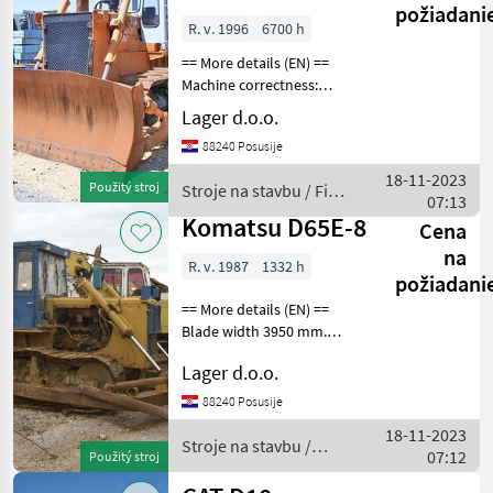
požiadani
R. v. 1996
6700 h
== More details (EN) ==
Machine correctness:
Correct blade 3.600mm
Lager d.o.o.
installations and pieces for
88240 Posusije
a ripper new paint engine in
excellent condition serviced
18-11-2023
Použitý stroj
Stroje na stavbu / Fiat-
Str
07:13
Hitachi
Komatsu D65E-8
Cena
na
R. v. 1987
1332 h
požiadani
== More details (EN) ==
Blade width 3950 mm.
Blade height 1, 000 mm
Lager d.o.o.
Stroje na stavbu buldozér
88240 Posusije
18-11-2023
Stroje na stavbu /
07:12
Použitý stroj
Komatsu