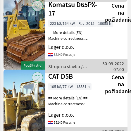
Komatsu
Komatsu D65PX-
Cena
17
na
požiadani
223 kS/164 kW
R. v. 2015
10055 h
== More details (EN) ==
Machine correctness:
Correct Caterpillar width:
Lager d.o.o.
910 mm SU blade blade
88240 Posusije
width 3970mm blade
height 1100mm blade
30-09-2022
Použitý stroj
Stroje na stavbu /
capacity 3.69m3 install
07:00
Komatsu
CAT D5B
Cena
na
105 kS/77 kW
15551 h
požiadani
== More details (EN) ==
Machine correctness:
Correct Caterpillar width:
Lager d.o.o.
410 mm blade width
2900mm Stroje na stavbu
88240 Posusije
buldozér