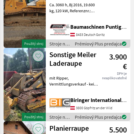
Ca. 3060 h, Bj 2016, 19.600
kg, 120 kW, Referenznr.:
1626 Baumaschinen
Puntigam GmbH Unser
Baumaschinen Puntigam GmbH
Spezialgebiet: Ankauf -
Verkauf - Vermietung von
8483 Deutsch Goritz
Baumaschinen Besuche
Stroje na
Prémiový Plus predajca
Použitý stroj
stavbu /
Sonstige Meiler
3.900
Liebherr
Laderaupe
€
DPH je
mit Ripper,
neaplikovateľné
Vermittlungsverkauf - keine
MwSt. ausweisbar Stroje na
stavbu buldozér
Biringer International GmbH
3800 Göpfritz an der Wild
Stroje na
Prémiový Plus predajca
Použitý stroj
stavbu /
Planierraupe
5.500
Sonstige