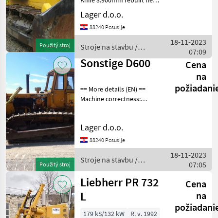
Knife 3.900mm rebuilt new
color Serial number
Lager d.o.o.
412/2102 Stroje na stavbu
88240 Posusije
buldozér
18-11-2023
Použitý stroj
Stroje na stavbu /
07:09
Liebherr
Sonstige D600
Cena
na
požiadani
== More details (EN) ==
Machine correctness:
Correct Caterpillar width:
500 mm One tooth ripper
Lager d.o.o.
shield tilt Stroje na stavbu
buldozér
88240 Posusije
18-11-2023
Stroje na stavbu /
07:05
Použitý stroj
Sonstige
Liebherr PR 732
Cena
L
na
požiadani
179 kS/132 kW
R. v. 1992