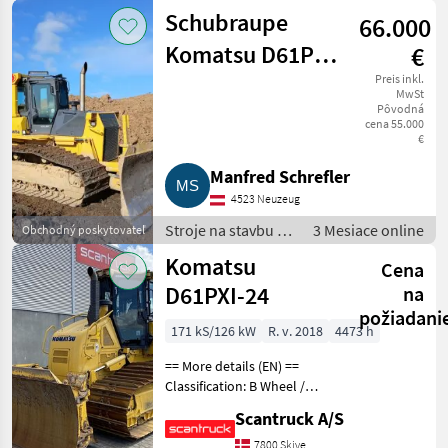
buldozér
Schubraupe
66.000
Komatsu D61PX-
€
15
Preis inkl.
MwSt
Pôvodná
cena 55.000
€
Manfred Schrefler
4523 Neuzeug
Stroje na stavbu /
3 Mesiace online
Obchodný poskytovateľ
buldozér
Komatsu
Cena
D61PXI-24
na
požiadani
171 kS/126 kW
R. v. 2018
4473 h
== More details (EN) ==
Classification: B Wheel /
undercarriage: Dozerblad
Scantruck A/S
for 3, 8M³- vinkel >24° -
foldbar Undercarriage:
7800 Skive