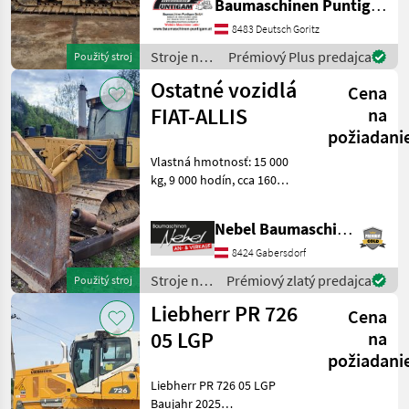
Baumaschinen Puntigam GmbH
Komatsu
10
Ankauf - Verkauf -
Vermietung von
8483 Deutsch Goritz
Baumaschinen Besuchen
Liebherr
8
Stroje na
Prémiový Plus predajca
Použitý stroj
Sie unsere
stavbu /
Ostatné vozidlá
Cena
Fiat-Hitachi
2
Liebherr
FIAT-ALLIS
na
Fiat
1
požiadani
Vlastná hmotnosť: 15 000
Zobraziť
kg, 9 000 hodín, cca 160
všetkých
koní. Stroje na stavbu
7
buldozér
Nebel Baumaschinen
MARKETPLACE
8424 Gabersdorf
Ponuky
Drobné
Marketplace
Stroje na
Prémiový zlatý predajca
Použitý stroj
predajcov
inzeráty
stavbu /
Liebherr PR 726
Cena
Sonstige
05 LGP
na
požiadani
Liebherr PR 726 05 LGP
Baujahr 2025