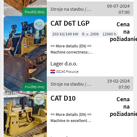
1100mm installation for
09-07-2024
ripper
Stroje na stavbu /
07:00
Použitý stroj
CAT
CAT D6T LGP
Cena
na
203 kS/149 kW
R. v. 2009
12990 h
požiadani
== More details (EN) ==
Machine correctness:
Correct Caterpillar width:
Lager d.o.o.
915 mm straight blade
blade width 3840mm blade
88240 Posusije
height 1100 installation for
19-02-2024
ripper working
Stroje na stavbu /
07:00
Použitý stroj
CAT
CAT D10
Cena
na
požiadani
== More details (EN) ==
Machine in excellent
condition new paint rebuilt
Stroje na stavbu buldozér