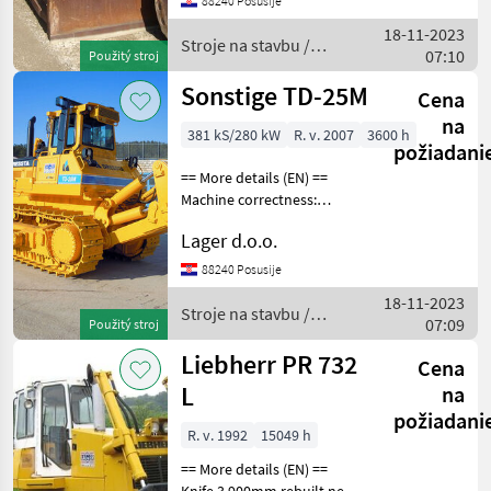
88240 Posusije
18-11-2023
Stroje na stavbu /
07:10
Použitý stroj
CAT
Sonstige TD-25M
Cena
na
381 kS/280 kW
R. v. 2007
3600 h
požiadani
== More details (EN) ==
Machine correctness:
Correct Caterpillar width:
Lager d.o.o.
560 mm ROPS / FOPS cab
SU blade volume 9, 6m3
88240 Posusije
width 4050mm ripper with
18-11-2023
one tooth ripper pen
Stroje na stavbu /
07:09
Použitý stroj
Sonstige
Liebherr PR 732
Cena
L
na
požiadani
R. v. 1992
15049 h
== More details (EN) ==