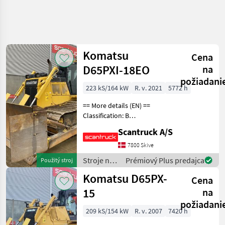
Komatsu
Cena
D65PXI-18EO
na
požiadani
223 kS/164 kW
R. v. 2021
5772 h
== More details (EN) ==
Classification: B
Undercarriage: Stålbånd
Scantruck A/S
Track shoes width: 915
Komtrax monitoring
7800 Skive
Working light rear on cab
Stroje na
Prémiový Plus predajca
Použitý stroj
roof Working light front on
stavbu /
Komatsu D65PX-
Cena
Komatsu
15
na
požiadani
209 kS/154 kW
R. v. 2007
7420 h