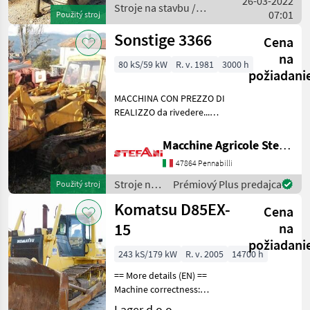
26-03-2022
Stroje na stavbu /
07:01
Použitý stroj
CAT
Sonstige 3366
Cena
na
80 kS/59 kW
R. v. 1981
3000 h
požiadani
MACCHINA CON PREZZO DI
REALIZZO da rivedere...
Stroje na stavbu buldozér
Macchine Agricole Stefani Luciano
47864 Pennabilli
Stroje na
Prémiový Plus predajca
Použitý stroj
stavbu /
Komatsu D85EX-
Cena
Massey
Ferguson
15
na
požiadani
243 kS/179 kW
R. v. 2005
14700 h
== More details (EN) ==
Machine correctness:
Correct Caterpillar width:
Lager d.o.o.