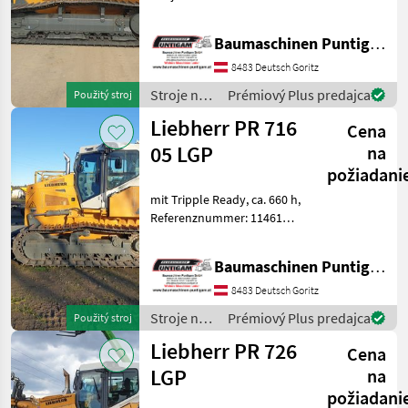
Betriebsstunden ca. 150 h
Gewicht 20300 kg Leistung
Baumaschinen Puntigam GmbH
125 kW Referenznummer:
12074 Baumaschinen
8483 Deutsch Goritz
Puntigam GmbH Unser
Stroje na
Prémiový Plus predajca
Použitý stroj
Spezialg
stavbu /
Liebherr PR 716
Cena
Liebherr
05 LGP
na
požiadani
mit Tripple Ready, ca. 660 h,
Referenznummer: 11461
Baumaschinen Puntigam
GmbH Unser Spezialgebiet:
Baumaschinen Puntigam GmbH
Ankauf - Verkauf -
Vermietung von
8483 Deutsch Goritz
Baumaschinen Besuchen
Stroje na
Prémiový Plus predajca
Použitý stroj
Sie
stavbu /
Liebherr PR 726
Cena
Liebherr
LGP
na
požiadani