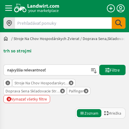
Prehľadávať ponuky
/
Stroje Na Chov Hospodárskych Zvierat
/
Doprava Sena,skladovacie 
trh so strojmi
Takto sa vykonáva triedenie na Landwirt.com
Filtre
x
x
Stroje Na Chov Hospodarskych Zvierat
x
x
Doprava Sena Skladovacie Stroje
Palfinger
x
Vymazať všetky filtre
Zoznam
Mriežka