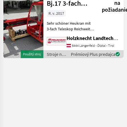
zvierat /
Bj.17 3-fach
na
Sonstige
požiadani
Teleskop mit 9m
R. v. 2017
Reich
Sehr schöner Heukran mit
3-fach Teleskop Reichweite
9m Rotator mit
Holzknecht Landtechnik GmbH.
Schoppeinrichtung Greifer
100cm breit Spur 2, 50m
6444 Längenfeld - Ötztal - Tirol
Ölkühler Sehr guter
Stroje na
Prémiový Plus predajca
Použitý stroj
Zustand Sofort verfüg
chov
hospodárskych
zvierat /
Stepa