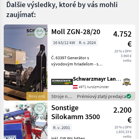
Ďalšie výsledky, ktoré by vás mohli
zaujímať:
Moll ZGN-28/20
4.752
€
16 kS/12 kW
R. v. 2024
20 % s DPH
3.960 €
Č. 63397 Generátor s
netto
vývodovým hriadeľom - s 3-
bodovým upevnením - s
elektronickou reguláciou
Schwarzmayr Landtechnik GmbH - Aurolzmünster
napätia AVR2 s 3-fázovým
4971 Aurolzmünster
meraním skutočných
hodnôt - vhodný pre asyme
Stroje na
Prémiový zlatý predajca
Nový stroj
chov
Sonstige
2.200
hospodárskych
zvierat /
Silokamm 3500
€
Moll
R. v. 2001
20 % s DPH
1.833,33 €
netto
inkl. GW Wir bitten