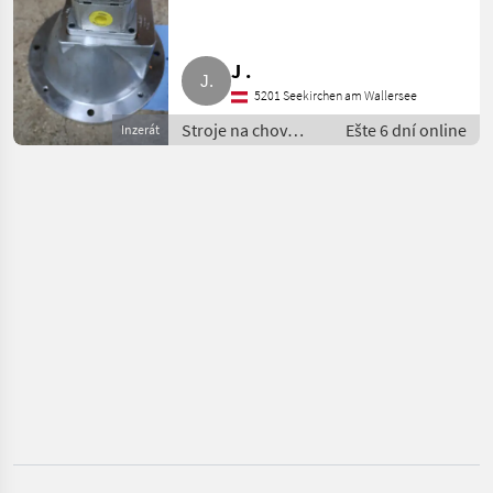
KATEGÓRIU
Palfinger
J .
5201 Seekirchen am Wallersee
Stepa
Stroje na chov
Ešte 6 dní online
Inzerát
hospodárskych
Lanker
zvierat / Doprava
sena,skladovacie
Maraton
stroje
Brunnhuber
ASCO
Zobraziť
všetkých
15
MARKETPLACE
Ponuky
Drobné
Marketplace
predajcov
inzeráty